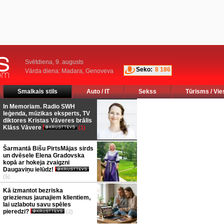
Svētdiena, 9. augusts
Seko:
8 186
Vārda diena: Madara, Genoveva
Smalkais stils
Auto / IT
Sekss
Tūrisms / Vie
In Memoriam. Radio SWH
leģenda, mūzikas eksperts, TV
diktores Kristas Vāveres brālis
Klāss Vāvere
(1)
Šarmantā Bišu PirtsMājas sirds
un dvēsele Elena Gradovska
kopā ar hokeja zvaigzni
Daugaviņu ielūdz!
(5)
Kā izmantot bezriska
griezienus jaunajiem klientiem,
lai uzlabotu savu spēles
pieredzi?
(2)