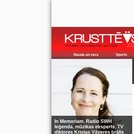
Nauda un vara
Sports
In Memoriam. Radio SWH
leģenda, mūzikas eksperts, TV
diktores Kristas Vāveres brālis