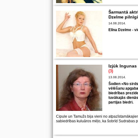
Šarmantā aktr
Dzelme pilnīgi
14.08.2014.
Elīna Dzelme - v
Izjūk Ingunas 
(3)
13.08.2014.
Šodien «No sirds
vēlēšanu apgabal
biedrības prezid
tuvākajās dienās
partijas biedri.
Cipule un Tamužs bija vieni no atpazīstamākaji
sabiedrības kuluāros mēļo, ka šobrīd Sudrabas part