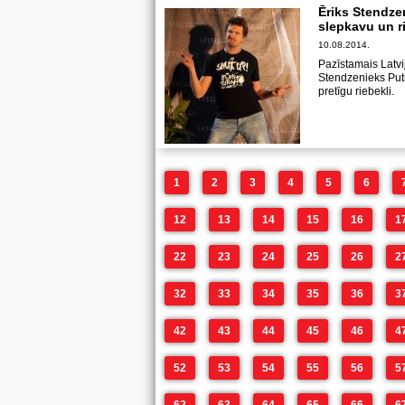
Ēriks Stendze
slepkavu un r
10.08.2014.
Pazīstamais Latvi
Stendzenieks Puti
pretīgu riebekli.
1
2
3
4
5
6
12
13
14
15
16
1
22
23
24
25
26
2
32
33
34
35
36
3
42
43
44
45
46
4
52
53
54
55
56
5