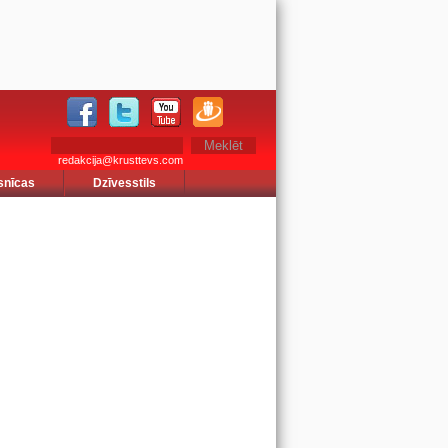
redakcija@krusttevs.com
snīcas
Dzīvesstils