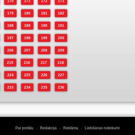
170
171
172
173
179
180
181
182
188
189
190
191
197
198
199
200
206
207
208
209
215
216
217
218
224
225
226
227
233
234
235
236
Par portālu
·
Redakcija
·
Reklāma
·
Lietošanas noteikumi