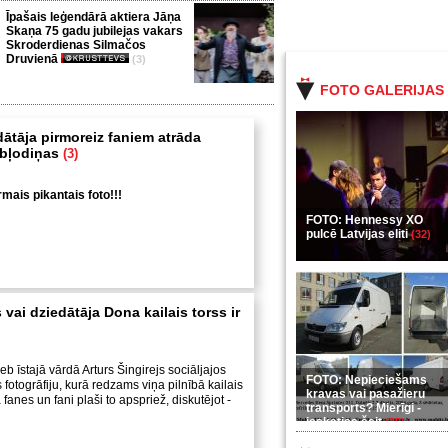
Īpašais leģendārā aktiera Jāņa
Skaņa 75 gadu jubilejas vakars
Skroderdienas Silmačos
Druvienā
(3)
FOTO GALERIJAS
dātāja pirmoreiz faniem atrāda
 bļodiņas
(3)
rmais pikantais foto!!!
FOTO: Hennessy XO
pulcē Latvijas eliti
(32)
 vai dziedātāja Dona kailais torss ir
b īstajā vārdā Arturs Šingirejs sociāljajos
FOTO: Nepieciešams
s fotogrāfiju, kurā redzams viņa pilnībā kailais
kravas vai pasažieru
 fanes un fani plaši to apspriež, diskutējot -
transports? Mierīgi -
ieskaties šeit
(35)