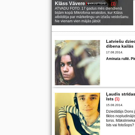
Klāss Vāvere
(1)
ATVADU FOTO. 17 gadus mēs diendienā
bijām kopā Mikrofona ierakstos, kur Klāss
atbildēja par mārketingu un izlašu veidošanu.
Ne vienam vien mājās jābūt
Latviešu dzie
dibena kailās
17.08.2014.
Aminata rullē. Pi
Ļaudis strīdas
īsts
(1)
15.08.2014.
Dziedātājs Dons je
tīklos nopludināji
torss. Mākslinieka
īsts vai fotošops?