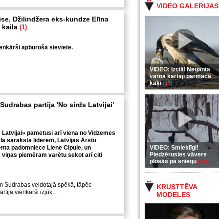
VIDEO GALERIJAS
ise, Džilindžera eks-kundze Elīna
 kaila
(1)
ienkārši apburoša sieviete.
VIDEO: Izcili! Neganta
vārna kārtīgi pārmāca
kaķi
(37)
Sudrabas partija 'No sirds Latvijai'
 Latvijai» pametusi arī viena no Vidzemes
a saraksta līderēm, Latvijas Ārstu
enta padomniece Liene Cipule, un
VIDEO: Smieklīgi!
Piedzērusies vāvere
 viņas piemēram varētu sekot arī citi
plosās pa sniegu
(255)
em Sudrabas veidotajā spēkā, tāpēc
KRUSTTĒVA
ija vienkārši izjūk...
MODELES