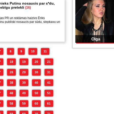
nieks Putinu nosaucis par s*du,
iebīgu pretekli
(16)
jas PR un reklāmas haizivs Ēriks
nu publiski nosaucis par sūdu, slepkavu un
Olga
7
8
9
10
11
7
18
19
20
21
7
28
29
30
31
7
38
39
40
41
7
48
49
50
51
7
58
59
60
61