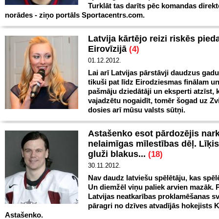
Turklāt tas darīts pēc komandas direkt
norādes - ziņo portāls Sportacentrs.com.
Latvija kārtējo reizi riskēs pieda
Eirovīzijā
(4)
01.12.2012.
Lai arī Latvijas pārstāvji daudzus gad
tikuši pat līdz Eirodziesmas finālam un
pašmāju dziedātāji un eksperti atzīst, 
vajadzētu nogaidīt, tomēr šogad uz Zvi
dosies arī mūsu valsts sūtņi.
Astašenko esot pārdozējis nar
nelaimīgas mīlestības dēļ. Līķis
gluži blakus...
(18)
30.11.2012.
Nav daudz latviešu spēlētāju, kas spēl
Un diemžēl viņu paliek arvien mazāk. 
Latvijas neatkarības proklamēšanas s
pāragri no dzīves atvadījās hokejists 
Astašenko.