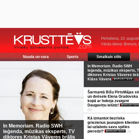
Pirmdiena, 10. august
Vārda diena: Brencis, 
Nauda un vara
Sports
Smalkais stils
In Memoriam. Radio SWH
leģenda, mūzikas eksperts, 
diktores Kristas Vāveres brā
Klāss Vāvere
(1)
Šarmantā Bišu PirtsMājas si
un dvēsele Elena Gradovska
kopā ar hokeja zvaigzni
Daugaviņu ielūdz!
(5)
Kā izmantot bezriska
griezienus jaunajiem klientie
In Memoriam. Radio SWH
lai uzlabotu savu spēles
leģenda, mūzikas eksperts, TV
pieredzi?
(2)
diktores Kristas Vāveres brālis