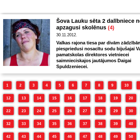
Šova Lauku sēta 2 dalībniece n
apzagusi skolēnus
(4)
30.11.2012.
Valkas rajona tiesa par divām zādzībā
piespriedusi nosacītu sodu bijušajai V
pamatskolas direktores vietniecei
saimnieciskajos jautājumos Daigai
Spuldzeniecei.
1
2
3
4
5
6
7
8
9
10
12
13
14
15
16
17
18
19
20
22
23
24
25
26
27
28
29
30
32
33
34
35
36
37
38
39
40
42
43
44
45
46
47
48
49
50