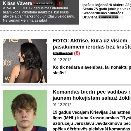
Klāss Vāvere
(1)
Īpašais leģendārā aktiera Jā
ATVADU FOTO. 17 gadus mēs diendienā
Skaņa 75 gadu jubilejas vaka
bijām kopā Mikrofona ierakstos, kur Klāss
Skroderdienas Silmačos
atbildēja par mārketingu un izlašu veidošanu.
Druvienā
(3)
Ne vienam vien mājās jābūt
FOTO: Aktrise, kura uz visiem
pasākumiem ierodas bez krūšt
(8)
01.12.2012.
Ko tik nedara slavenības, lai nonāktu 
slejās!
Komandas biedri pēc vadības 
jaunam hokejistam salauž žokl
01.12.2012.
19 gadus vecajam Krievijas Jaunatnes
līgas (MHL) kluba Krasnojarskas "Rys
uzbrucēju Jaroslavu Jevdakimovu pēc 
spēles ģērbtuvēs piekāvuši komandas 