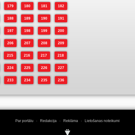
179
180
181
182
188
189
190
191
197
198
199
200
206
207
208
209
215
216
217
218
224
225
226
227
233
234
235
236
Par portālu
·
Redakcija
·
Reklāma
·
Lietošanas noteikumi