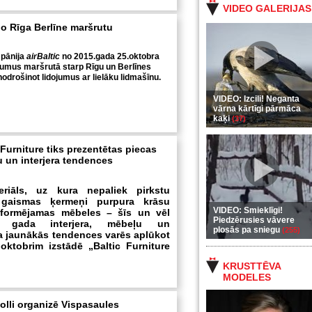
VIDEO GALERIJAS
bo Rīga Berlīne maršrutu
mpānija
airBaltic
no 2015.gada 25.oktobra
jumus maršrutā starp Rīgu un Berlīnes
nodrošinot lidojumus ar lielāku lidmašīnu.
VIDEO: Izcili! Neganta
vārna kārtīgi pārmāca
kaķi
(37)
 Furniture tiks prezentētas piecas
 un interjera tendences
teriāls, uz kura nepaliek pirkstu
 gaismas ķermeņi purpura krāsu
VIDEO: Smieklīgi!
formējamas mēbeles – šīs un vēl
Piedzērusies vāvere
. gada interjera, mēbeļu un
plosās pa sniegu
(255)
 jaunākās tendences varēs aplūkot
 oktobrim izstādē „Baltic Furniture
KRUSTTĒVA
MODELES
colli organizē Vispasaules