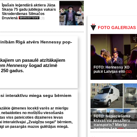
Īpašais leģendārā aktiera Jāņa
Skaņa 75 gadu jubilejas vakars
Skroderdienas Silmačos
Druvienā
(3)
FOTO GALERIJAS
inībām Rīgā atvērs Hennessy pop-
kajiem un pasaulē atzītākajiem
iem
Hennessy
šogad atzīmē
FOTO: Hennessy XO
 250 gadus.
pulcē Latvijas eliti
(32)
usi interaktīvu miega segu bērniem
azākie ģimenes locekļi varēs ar mierīgu
ēt, nebaidoties no mošķīšu viesošanās
FOTO: Nepieciešams
tas viss pateicoties dizaineres Ievas
kravas vai pasažieru
i interaktīvajai „Zvaigžņu segai” bērniem,
transports? Mierīgi -
igt un pasargās mazos gulētājus miegā.
ieskaties šeit
(35)