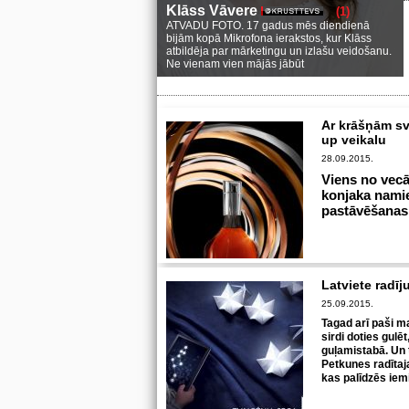
Klāss Vāvere
(1)
ATVADU FOTO. 17 gadus mēs diendienā
bijām kopā Mikrofona ierakstos, kur Klāss
atbildēja par mārketingu un izlašu veidošanu.
Ne vienam vien mājās jābūt
Ar krāšņām sv
up veikalu
28.09.2015.
Viens no vecā
konjaka nam
pastāvēšanas
Latviete radīj
25.09.2015.
Tagad arī paši m
sirdi doties gul
guļamistabā. Un 
Petkunes radītaja
kas palīdzēs iem