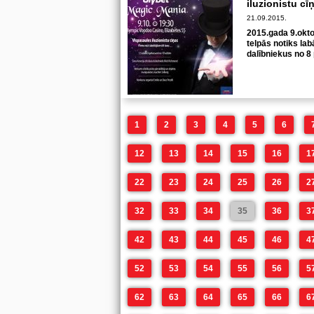
iluzionistu cī
21.09.2015.
2015.gada 9.okto
telpās notiks lab
dalībniekus no 8
1
2
3
4
5
6
12
13
14
15
16
1
22
23
24
25
26
2
32
33
34
35
36
3
42
43
44
45
46
4
52
53
54
55
56
5
62
63
64
65
66
6