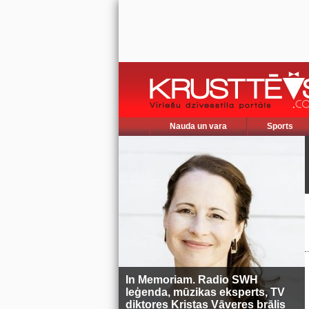
Nauda un vara
Sports
In Memoriam. Radio SWH
leģenda, mūzikas eksperts, TV
diktores Kristas Vāveres brālis