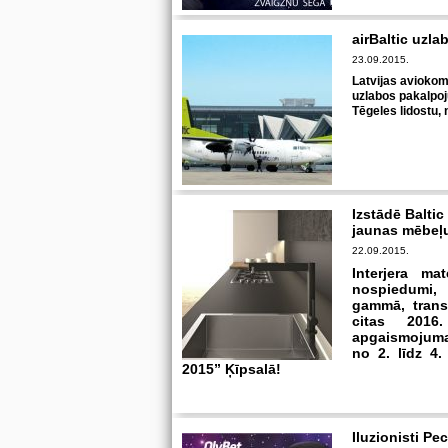
airBaltic uzla
23.09.2015.
Latvijas avioko
uzlabos pakalpo
Tēgeles lidostu, 
Izstādē Baltic
jaunas mēbeļu
22.09.2015.
Interjera ma
nospiedumi,
gammā, trans
citas 2016
apgaismojuma
no 2. līdz 4.
2015” Ķīpsalā!
Iluzionisti Pe