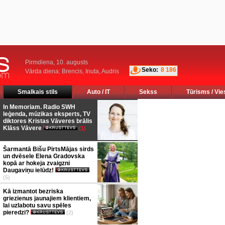
Pirmdiena, 10. augusts
Seko:
8 186
Vārda diena: Brencis, Inuta, Audris
Smalkais stils
Auto / IT
Sekss
Tūrisms / Vie
In Memoriam. Radio SWH
leģenda, mūzikas eksperts, TV
diktores Kristas Vāveres brālis
Klāss Vāvere
(1)
Šarmantā Bišu PirtsMājas sirds
un dvēsele Elena Gradovska
kopā ar hokeja zvaigzni
Daugaviņu ielūdz!
(5)
Kā izmantot bezriska
griezienus jaunajiem klientiem,
lai uzlabotu savu spēles
pieredzi?
(2)