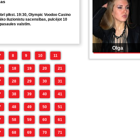
ņas
brī plkst. 19:30, Olympic Voodoo Casino
āko iluzionistu sacensības, pulcējot 10
 pasaules valstīm.
Olga
7
8
9
10
11
7
18
19
20
21
7
28
29
30
31
7
38
39
40
41
7
48
49
50
51
7
58
59
60
61
7
68
69
70
71