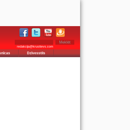
redakcija@krusttevs.com
snīcas
Dzīvesstils