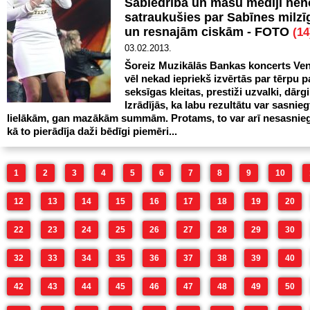
Sabiedrība un masu mediji nen
satraukušies par Sabīnes milzī
un resnajām ciskām - FOTO
(14
03.02.2013.
Šoreiz Muzikālās Bankas koncerts Vent
vēl nekad iepriekš izvērtās par tērpu p
seksīgas kleitas, prestiži uzvalki, dārgi
Izrādījās, ka labu rezultātu var sasnieg
lielākām, gan mazākām summām. Protams, to var arī nesasniegt
kā to pierādīja daži bēdīgi piemēri...
1
2
3
4
5
6
7
8
9
10
12
13
14
15
16
17
18
19
20
22
23
24
25
26
27
28
29
30
32
33
34
35
36
37
38
39
40
42
43
44
45
46
47
48
49
50