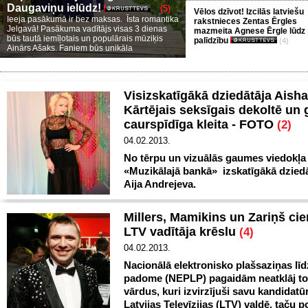
Daugaviņu ielūdz!
(5)
Vēlos dzīvot! Izcilās latviešu
Ieeja pasākumā ir bez maksas. Īsta romantika
rakstnieces Zentas Ērgles
Jelgavā! Pasākuma vadītājs visas 3 dienas
mazmeita Agnese Ērgle lūdz
būs tautā iemīļotais un populārais mūziķis
palīdzību
(4)
Ainārs Ašaks. Faniem būs unikāla
Visizskatīgākā dziedātāja Aisha
Kārtējais seksīgais dekoltē un
caurspīdīga kleita - FOTO
(2)
04.02.2013.
No tērpu un vizuālās gaumes viedokļa
«Muzikālajā bankā» izskatīgākā dziedā
Aija Andrejeva.
Millers, Mamikins un Zariņš cie
LTV vadītāja krēslu
(4)
04.02.2013.
Nacionālā elektronisko plašsaziņas līd
padome (NEPLP) pagaidām neatklāj to
vārdus, kuri izvirzījuši savu kandidat
Latvijas Televīzijas (LTV) valdē, taču 