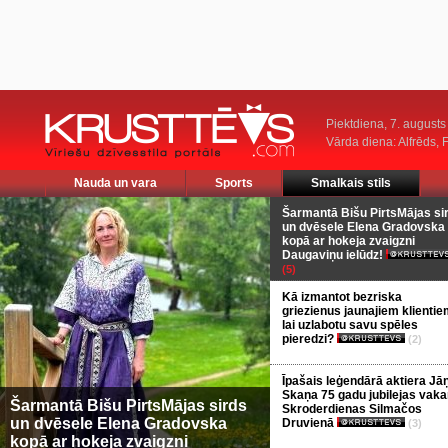
Piektdiena, 7. augusts
Vārda diena: Alfrēds, 
Nauda un vara
Sports
Smalkais stils
Šarmantā Bišu PirtsMājas si
un dvēsele Elena Gradovska
kopā ar hokeja zvaigzni
Daugaviņu ielūdz!
(5)
Kā izmantot bezriska
griezienus jaunajiem klientie
lai uzlabotu savu spēles
pieredzi?
(2)
Īpašais leģendārā aktiera Jā
Skaņa 75 gadu jubilejas vaka
Šarmantā Bišu PirtsMājas sirds
Skroderdienas Silmačos
un dvēsele Elena Gradovska
Druvienā
(3)
kopā ar hokeja zvaigzni