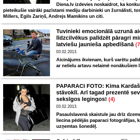
Diena.lv izdevies noskaidrot, ka konku
pieteikušie vairāki pazīstami mediju darbinieki un žurnālisti, to
Millers, Egils Zariņš, Andrejs Mamikins un citi.
Tuvinieki emocionālā uzrunā ai
līdzcilvēkus palīdzēt pāragri m
latviešu jaunieša apbedīšanā
(7
03.02.2013.
Aicinājums ikvienam, kurš varētu palīd
ar nelielu artavu nelaimē nonākušiem l
PAPARACI FOTO: Kima Kardaš
stāvoklī. Arī tagad prezentē sev
seksīgos legingos!
(4)
03.02.2013.
Pasaulslavenā skaistule jau drīz dzemd
liecina pēdējās paparaci fotogrāfijas, 
uzņemtas šonedēļ.