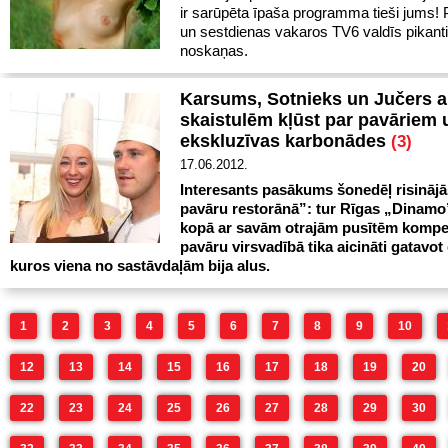
ir sarūpēta īpaša programma tieši jums! 
un sestdienas vakaros TV6 valdīs pikanti
noskaņas.
Karsums, Sotnieks un Jučers 
skaistulēm kļūst par pavāriem 
ekskluzīvas karbonādes
(3)
17.06.2012.
Interesants pasākums šonedēļ risinājā
pavāru restorānā”: tur Rīgas „Dinamo”
kopā ar savām otrajām pusītēm kompe
pavāru virsvadībā tika aicināti gatavot
kuros viena no sastāvdaļām bija alus.
1
2
3
4
5
6
7
8
9
10
12
13
14
15
16
17
18
19
20
22
23
24
25
26
27
28
29
30