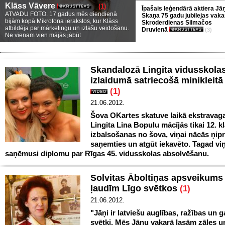
Klāss Vāvere
(1)
Īpašais leģendārā aktiera Jā
ATVADU FOTO. 17 gadus mēs diendienā
Skaņa 75 gadu jubilejas vaka
bijām kopā Mikrofona ierakstos, kur Klāss
Skroderdienas Silmačos
atbildēja par mārketingu un izlašu veidošanu.
Druvienā
(3)
Ne vienam vien mājās jābūt
Skandalozā Lingita vidusskola
izlaidumā satriecošā minikleitā
(1)
21.06.2012.
Šova OKartes skatuve laikā ekstravag
Lingita Lina Bopulu mācījās tikai 12. k
izbalsošanas no šova, viņai nācās ņipr
saņemties un atgūt iekavēto. Tagad vi
saņēmusi diplomu par Rīgas 45. vidusskolas absolvēšanu.
Solvitas Āboltiņas apsveikums 
ļaudīm Līgo svētkos
(1)
21.06.2012.
"Jāņi ir latviešu auglības, ražības un 
svētki. Mēs Jāņu vakarā lasām zāles u