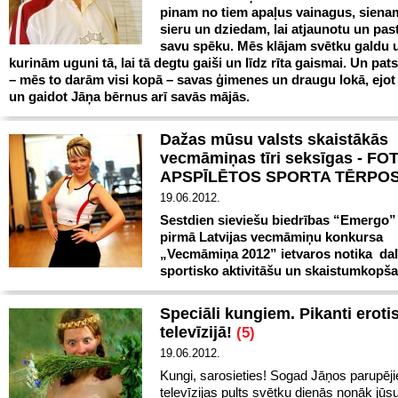
pinam no tiem apaļus vainagus, siena
sieru un dziedam, lai atjaunotu un pas
savu spēku. Mēs klājam svētku galdu 
kurinām uguni tā, lai tā degtu gaiši un līdz rīta gaismai. Un pat
– mēs to darām visi kopā – savas ģimenes un draugu lokā, ejo
un gaidot Jāņa bērnus arī savās mājās.
Dažas mūsu valsts skaistākās
vecmāmiņas tīri seksīgas - FO
APSPĪLĒTOS SPORTA TĒRPO
19.06.2012.
Sestdien sieviešu biedrības “Emergo” 
pirmā Latvijas vecmāmiņu konkursa
„Vecmāmiņa 2012” ietvaros notika dal
sportisko aktivitāšu un skaistumkopša
Speciāli kungiem. Pikanti eroti
televīzijā!
(5)
19.06.2012.
Kungi, sarosieties! Sogad Jāņos parupējiet
televīzijas pults svētku dienās nonāk jūsu 