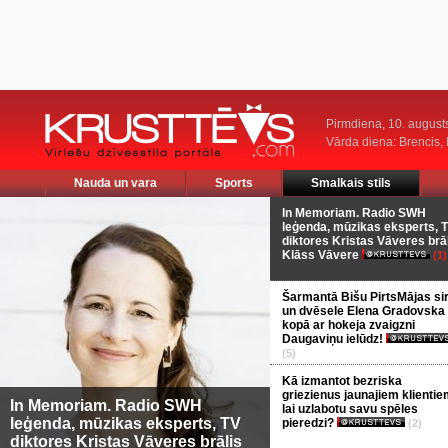
Pirmdiena, 10. august
Vārda diena: Brencis, 
Nauda un vara
Sports
Smalkais stils
In Memoriam. Radio SWH
leģenda, mūzikas eksperts, 
diktores Kristas Vāveres brā
Klāss Vāvere
(1)
Šarmantā Bišu PirtsMājas si
un dvēsele Elena Gradovska
kopā ar hokeja zvaigzni
Daugaviņu ielūdz!
(5)
Kā izmantot bezriska
griezienus jaunajiem klientie
In Memoriam. Radio SWH
lai uzlabotu savu spēles
leģenda, mūzikas eksperts, TV
pieredzi?
(2)
diktores Kristas Vāveres brālis