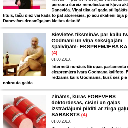
personu šoreiz nenoliedzami kļuva akt
Daneviča. Viņai tika arī gada stilīgākās
tituls, taču diez vai kāds to pat atcerēsies, jo acu skatieni bija p
Danevičas drosmīgajam kleitas dekoltē.
Sievietes tīksminās par kailu Iv
Godmani un viņa seksīgajām
spalviņām- EKSPREMJERA KA
(4)
01.03.2013.
Internetā nonācis Eiropas parlamenta 
ekspremjera Ivara Godmaņa kailfoto. F
redzams kails Godmanis, kurš sēž pi
nokrauta galda.
Zināms, kuras FOREVERS
doktordesas, cīsiņi un gaļas
izstrādājumi pildīti ar zirga gaļu
SARAKSTS
(4)
01.03.2013.