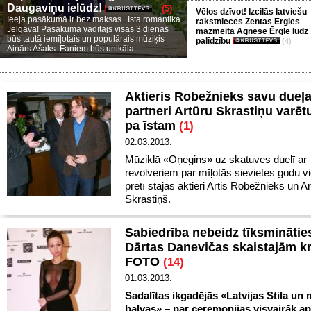
Daugaviņu ielūdz!
(5)
Vēlos dzīvot! Izcilās latviešu
Ieeja pasākumā ir bez maksas. Īsta romantika
rakstnieces Zentas Ērgles
Jelgavā! Pasākuma vadītājs visas 3 dienas
mazmeita Agnese Ērgle lūdz
būs tautā iemīļotais un populārais mūziķis
palīdzību
(4)
Ainārs Ašaks. Faniem būs unikāla
Aktieris Robežnieks savu dueļ
partneri Artūru Skrastiņu varēt
pa īstam
(1)
02.03.2013.
Mūziklā «Oņegins» uz skatuves duelī ar
revolveriem par mīļotās sievietes godu v
pretī stājas aktieri Artis Robežnieks un A
Skrastiņš.
Sabiedrība nebeidz tīksminātie
Dārtas Danevičas skaistajām kr
FOTO
(14)
01.03.2013.
Sadalītas ikgadējās «Latvijas Stila un
balvas» – par ceremonijas visvairāk a