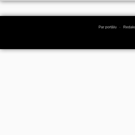
Par portālu
·
Redakc