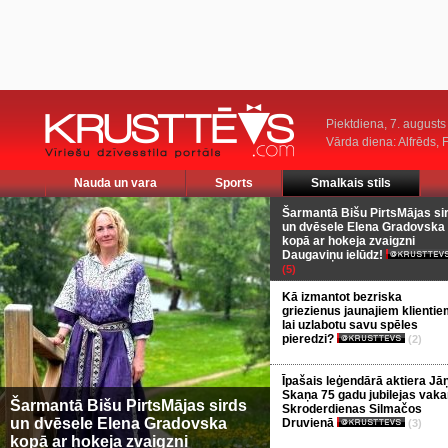
Piektdiena, 7. augusts
Vārda diena: Alfrēds, 
Nauda un vara
Sports
Smalkais stils
Šarmantā Bišu PirtsMājas si
un dvēsele Elena Gradovska
kopā ar hokeja zvaigzni
Daugaviņu ielūdz!
(5)
Kā izmantot bezriska
griezienus jaunajiem klientie
lai uzlabotu savu spēles
pieredzi?
(2)
Īpašais leģendārā aktiera Jā
Skaņa 75 gadu jubilejas vaka
Šarmantā Bišu PirtsMājas sirds
Skroderdienas Silmačos
un dvēsele Elena Gradovska
Druvienā
(3)
kopā ar hokeja zvaigzni