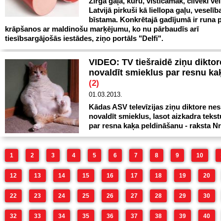
Zirga gaļa, kuru, visticamāk, cilvēki ve
Latvijā pirkuši kā liellopa gaļu, veselīb
bīstama. Konkrētajā gadījumā ir runa 
krāpšanos ar maldinošu marķējumu, ko nu pārbaudīs arī
tiesībsargājošās iestādes, ziņo portāls "Delfi".
VIDEO: TV tiešraidē ziņu diktor
novaldīt smieklus par resnu ka
(2)
01.03.2013.
Kādas ASV televīzijas ziņu diktore nes
novaldīt smieklus, lasot aizkadra teks
par resna kaķa peldināšanu - raksta Nr
1
2
3
4
5
6
7
8
9
10
12
13
14
15
16
17
18
19
20
22
23
24
25
26
27
28
29
30
32
33
34
35
36
37
38
39
40