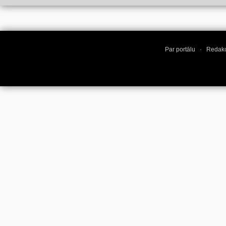
Par portālu
·
Redakc