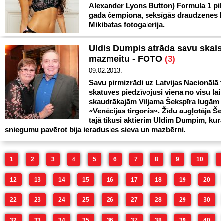
Alexander Lyons Button) Formula 1 pil
gada čempiona, seksīgās draudzenes 
Mikibatas fotogalerija.
Uldis Dumpis atrāda savu skai
mazmeitu - FOTO
(3)
09.02.2013.
Savu pirmizrādi uz Latvijas Nacionālā 
skatuves piedzīvojusi viena no visu la
skaudrākajām Viljama Šekspīra lugām
«Venēcijas tirgonis». Žīdu augļotāja Š
tajā tikusi aktierim Uldim Dumpim, kur
sniegumu pavērot bija ieradusies sieva un mazbērni.
1
2
3
4
5
6
7
8
9
10
12
13
14
15
16
17
18
19
20
22
23
24
25
26
27
28
29
30
32
33
34
35
36
37
38
39
40