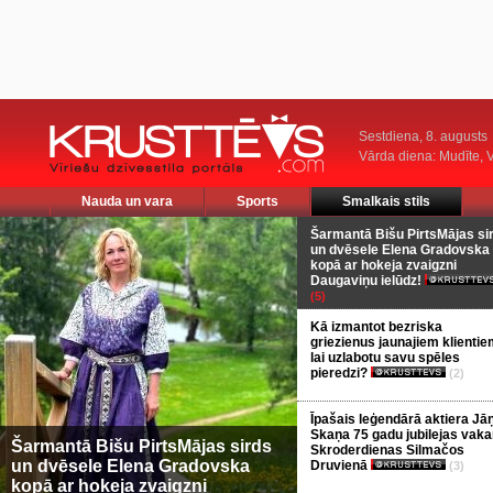
Sestdiena, 8. augusts
Vārda diena: Mudīte, V
Nauda un vara
Sports
Smalkais stils
Šarmantā Bišu PirtsMājas si
un dvēsele Elena Gradovska
kopā ar hokeja zvaigzni
Daugaviņu ielūdz!
(5)
Kā izmantot bezriska
griezienus jaunajiem klientie
lai uzlabotu savu spēles
pieredzi?
(2)
Īpašais leģendārā aktiera Jā
Skaņa 75 gadu jubilejas vaka
Šarmantā Bišu PirtsMājas sirds
Skroderdienas Silmačos
un dvēsele Elena Gradovska
Druvienā
(3)
kopā ar hokeja zvaigzni