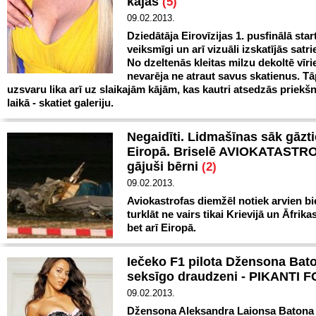
kājas
(5)
09.02.2013.
Dziedātāja Eirovīzijas 1. pusfinālā star
veiksmīgi un arī vizuāli izskatījās satri
No dzeltenās kleitas milzu dekoltē vīri
nevarēja ne atraut savus skatienus. Tāp
uzsvaru lika arī uz slaikajām kājām, kas kautri atsedzās priek
laikā - skatiet galeriju.
Negaidīti. Lidmašīnas sāk gāzti
Eiropā. Briselē AVIOKATASTR
gājuši bērni
(2)
09.02.2013.
Aviokastrofas diemžēl notiek arvien bi
turklāt ne vairs tikai Krievijā un Āfrikas
bet arī Eiropā.
Iečeko F1 pilota Džensona Bat
seksīgo draudzeni - PIKANTI 
09.02.2013.
Džensona Aleksandra Laionsa Batona