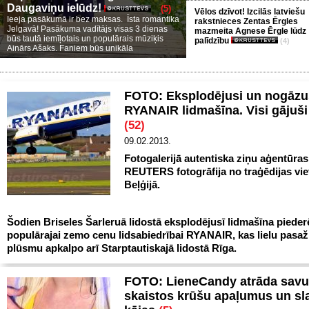
Daugaviņu ielūdz!
(5)
Vēlos dzīvot! Izcilās latviešu
Ieeja pasākumā ir bez maksas. Īsta romantika
rakstnieces Zentas Ērgles
Jelgavā! Pasākuma vadītājs visas 3 dienas
mazmeita Agnese Ērgle lūdz
būs tautā iemīļotais un populārais mūziķis
palīdzību
(4)
Ainārs Ašaks. Faniem būs unikāla
FOTO: Eksplodējusi un nogāzu
RYANAIR lidmašīna. Visi gājuši
(52)
09.02.2013.
Fotogalerijā autentiska ziņu aģentūras
REUTERS fotogrāfija no traģēdijas vie
Beļģijā.
Šodien Briseles Šarleruā lidostā eksplodējusī lidmašīna pieder
populārajai zemo cenu lidsabiedrībai RYANAIR, kas lielu pasaž
plūsmu apkalpo arī Starptautiskajā lidostā Rīga.
FOTO: LieneCandy atrāda sav
skaistos krūšu apaļumus un sl