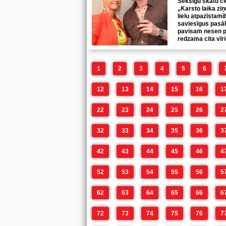
Seksīgu skatu ci
„Karsto laika zi
lielu atpazīstam
saviesīgus pasā
pavisam nesen p
redzama cita vīr
1
2
3
4
5
6
12
13
14
15
16
1
22
23
24
25
26
2
32
33
34
35
36
3
42
43
44
45
46
4
52
53
54
55
56
5
62
63
64
65
66
6
72
73
74
75
76
7