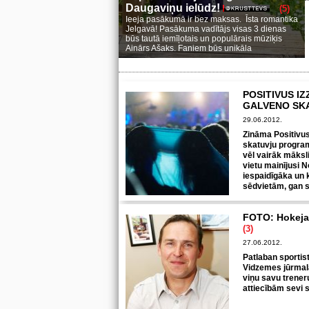
Daugaviņu ielūdz!
(5)
Ieeja pasākumā ir bez maksas. Īsta romantika
Jelgavā! Pasākuma vadītājs visas 3 dienas
būs tautā iemīļotais un populārais mūziķis
Ainārs Ašaks. Faniem būs unikāla
POSITIVUS IZ
GALVENO SK
29.06.2012.
Zināma Positivus
skatuvju progra
vēl vairāk māksl
vietu mainījusi N
iespaidīgāka un k
sēdvietām, gan 
FOTO: Hokeja 
(3)
27.06.2012.
Patlaban sportist
Vidzemes jūrmalā
viņu savu trener
attiecībām sevi s