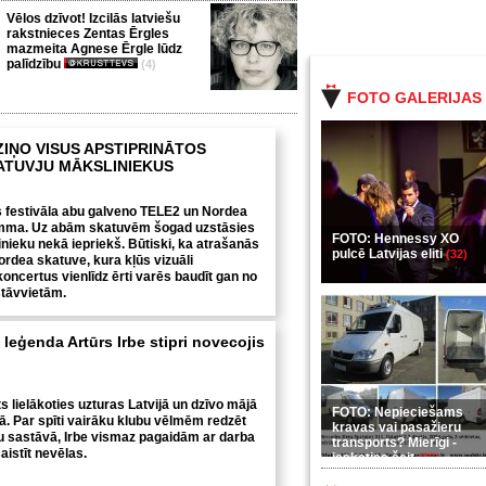
Vēlos dzīvot! Izcilās latviešu
rakstnieces Zentas Ērgles
mazmeita Agnese Ērgle lūdz
palīdzību
(4)
FOTO GALERIJAS
ZIŅO VISUS APSTIPRINĀTOS
ATUVJU MĀKSLINIEKUS
 festivāla abu galveno TELE2 un Nordea
mma. Uz abām skatuvēm šogad uzstāsies
FOTO: Hennessy XO
inieku nekā iepriekš. Būtiski, ka atrašanās
pulcē Latvijas eliti
(32)
ordea skatuve, kura kļūs vizuāli
oncertus vienlīdz ērti varēs baudīt gan no
stāvvietām.
leģenda Artūrs Irbe stipri novecojis
s lielākoties uzturas Latvijā un dzīvo mājā
FOTO: Nepieciešams
. Par spīti vairāku klubu vēlmēm redzēt
kravas vai pasažieru
u sastāvā, Irbe vismaz pagaidām ar darba
transports? Mierīgi -
aistīt nevēlas.
ieskaties šeit
(35)