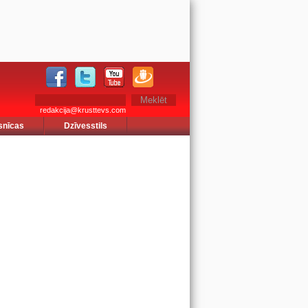
redakcija@krusttevs.com
snīcas
Dzīvesstils