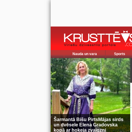
Nauda un vara
Sports
Šarmantā Bišu PirtsMājas sirds
un dvēsele Elena Gradovska
kopā ar hokeja zvaigzni