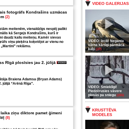
VIDEO GALERIJAS
ais fotogrāfs Kondrašins uzmācas
lēm
(2)
istām meitenēm, vienaldzīgs nespēj palikt
nālis kā Sergejs Kondrašins, kurš ir
āmi daudz kailu meiteņu. Kamēr sievas
VIDEO: Izcili! Neganta
tgrāfs viņu pieķēra koķetējot ar vienu no
vārna kārtīgi pārmāca
„Martini” reklāmu.
kaķi
(37)
 Rīgā plosīsies jau 2. jūlijā
ātāja Braiena Adamsa (Bryan Adams)
. jūlijā “Arēnā Rīga”.
VIDEO: Smieklīgi!
Piedzērusies vāvere
plosās pa sniegu
(255)
KRUSTTĒVA
laika ziņu diktore pamet ģimeni
MODELES
dēļ
(8)