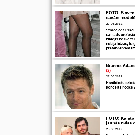
FOTO: Slaven
savām mode
27.06.2012.
Strādājot ar ska
pat tāds profesio
bildējis neskait
nebija līdzās, fo
pretendentēm uz 
Braiens Adamss
(2)
27.06.2012.
Kanādiešu dzied
koncerts notiks 2
FOTO: Karsto 
jaunās mīlas 
25.06.2012.