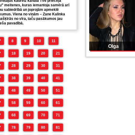
enītājus kādreiz kanālā TV6 priecēja
ņu” meitenes, kuras iemantoja samērā arī
ību sabiedrībā un joprojām apmeklē
kumus. Viena no viņām – Zane Kalinka
ašķīrās no vīra, taču pasākumos jau
ieša pavadībā.
7
8
9
10
11
Olga
7
18
19
20
21
7
28
29
30
31
7
38
39
40
41
7
48
49
50
51
7
58
59
60
61
7
68
69
70
71
7
78
79
80
81