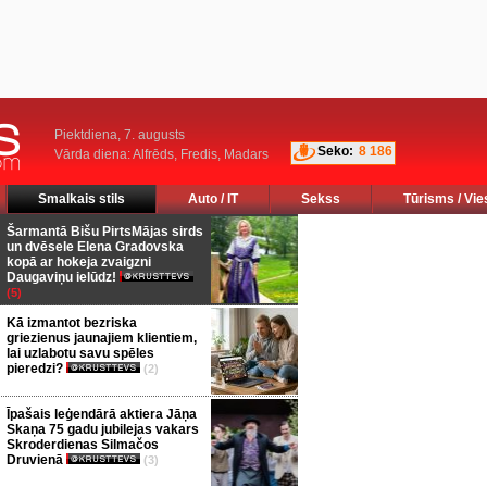
Piektdiena, 7. augusts
Seko:
8 186
Vārda diena: Alfrēds, Fredis, Madars
Smalkais stils
Auto / IT
Sekss
Tūrisms / Vie
Šarmantā Bišu PirtsMājas sirds
un dvēsele Elena Gradovska
kopā ar hokeja zvaigzni
Daugaviņu ielūdz!
(5)
Kā izmantot bezriska
griezienus jaunajiem klientiem,
lai uzlabotu savu spēles
pieredzi?
(2)
Īpašais leģendārā aktiera Jāņa
Skaņa 75 gadu jubilejas vakars
Skroderdienas Silmačos
Druvienā
(3)