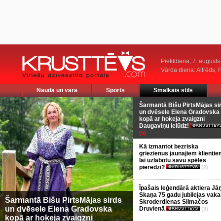
Piektdiena, 7. augusts
Vārda diena: Alfrēds, 
Nauda un vara
Sports
Smalkais stils
Šarmantā Bišu PirtsMājas si
un dvēsele Elena Gradovska
kopā ar hokeja zvaigzni
Daugaviņu ielūdz!
(5)
Kā izmantot bezriska
griezienus jaunajiem klientie
lai uzlabotu savu spēles
pieredzi?
(2)
Īpašais leģendārā aktiera Jā
Skaņa 75 gadu jubilejas vaka
Šarmantā Bišu PirtsMājas sirds
Skroderdienas Silmačos
un dvēsele Elena Gradovska
Druvienā
(3)
kopā ar hokeja zvaigzni