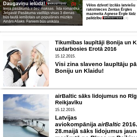
Daugaviņu ielūdz!
(5)
Vēlos dzīvot! Izcilās latviešu
Ieeja pasākumā ir bez maksas. Īsta romantika
rakstnieces Zentas Ērgles
Jelgavā! Pasākuma vadītājs visas 3 dienas
mazmeita Agnese Ērgle lūdz
būs tautā iemīļotais un populārais mūziķis
palīdzību
(4)
Ainārs Ašaks. Faniem būs unikāla
Tikumības laupītāji Bonija un K
uzdarbosies Erotā 2016
15.12.2015.
Visi zina slaveno laupītāju pā
Boniju un Klaidu!
airBaltic sāks lidojumus no Rī
Reikjavīku
15.12.2015.
Latvijas
aviokompānija
airBaltic
2016
28.maijā sāks lidojumus jaun