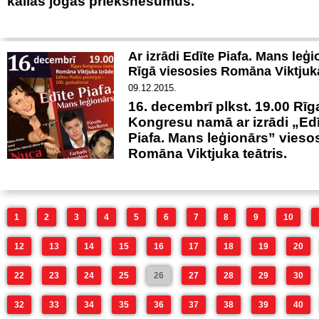
kailās jogas priekšnesumus.
Ar izrādi Edīte Piafa. Mans leģ
Rīgā viesosies Romāna Viktjuka
09.12.2015.
16. decembrī plkst. 19.00 Rīg
Kongresu namā ar izrādi „Edī
Piafa. Mans leģionārs” vieso
Romāna Viktjuka teātris.
1
2
3
4
5
6
7
8
9
10
12
13
14
15
16
17
18
19
20
22
23
24
25
26
27
28
29
30
32
33
34
35
36
37
38
39
40