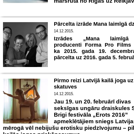
maršrutā no Rīgas uz Reikjav
Pārcelta izrāde Mana laimīgā d
14.12.2015.
Izrādes „Mana laimīgā 
producenti
Forma Pro Films 
ka 2015. gada 19. decembra
pārcelta uz 2016. gada 5. februā
Pirmo reizi Latvijā kailā joga u
skatuves
14.12.2015.
Jau 19. un 20. februārī divas
seksīgas ungāru draiskules S
Brigi festivāla „Erots 2016”
apmeklētājiem sniegs Latvija
mērogā vēl nebijušu erotisku piedzīvojumu – p