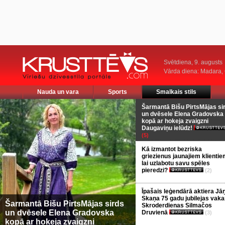
Svētdiena, 9. augusts
Vārda diena: Madara
Nauda un vara
Sports
Smalkais stils
Šarmantā Bišu PirtsMājas si
un dvēsele Elena Gradovska
kopā ar hokeja zvaigzni
Daugaviņu ielūdz!
(5)
Kā izmantot bezriska
griezienus jaunajiem klientie
lai uzlabotu savu spēles
pieredzi?
(2)
Īpašais leģendārā aktiera Jā
Skaņa 75 gadu jubilejas vaka
Šarmantā Bišu PirtsMājas sirds
Skroderdienas Silmačos
un dvēsele Elena Gradovska
Druvienā
(3)
kopā ar hokeja zvaigzni