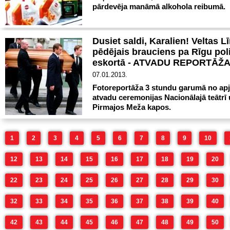
pārdevēja manāmā alkohola reibumā.
Dusiet saldi, Karalien! Veltas L
pēdējais brauciens pa Rīgu poli
eskortā - ATVADU REPORTĀŽ
07.01.2013.
Fotoreportāža 3 stundu garumā no ap
atvadu ceremonijas Nacionālajā teātrī
Pirmajos Meža kapos.
1
2
3
4
5
6
7
8
9
10
12
13
14
15
16
17
18
19
20
22
23
24
25
26
27
28
29
30
32
33
34
35
36
37
38
39
40
42
43
44
45
46
47
48
49
50