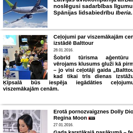
noslēgusi sadarbības līgumu
Spānijas lidsabiedrību
Iberia.
Ceļojumi par viszemākajām c
izstādē Balttour
28.01.2016.
Šobrīd tūrisma aģentūru 
vērojams klusums gluži kā pir
– jo visi ceļotāji gaida „Baltto
kad tikai trīs dienas Izstāž
Ķīpsalā būs iespēja iegādāties ceļoju
viszemākajām cenām.
Erotā pornozvaigznes Dolly Di
Regina Moon
27.01.2016.
Gada karstākajā pasākumā – fe