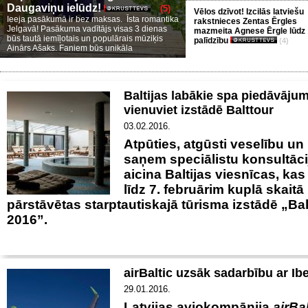
Daugaviņu ielūdz!
(5)
Vēlos dzīvot! Izcilās latviešu
Ieeja pasākumā ir bez maksas. Īsta romantika
rakstnieces Zentas Ērgles
Jelgavā! Pasākuma vadītājs visas 3 dienas
mazmeita Agnese Ērgle lūdz
būs tautā iemīļotais un populārais mūziķis
palīdzību
(4)
Ainārs Ašaks. Faniem būs unikāla
Baltijas labākie spa piedāvājum
vienuviet izstādē Balttour
03.02.2016.
Atpūties, atgūsti veselību un
saņem speciālistu konsultāci
aicina Baltijas viesnīcas, kas
līdz 7. februārim kuplā skaitā
pārstāvētas starptautiskajā tūrisma izstādē „Bal
2016”.
airBaltic uzsāk sadarbību ar Ibe
29.01.2016.
Latvijas aviokompānija
airBal