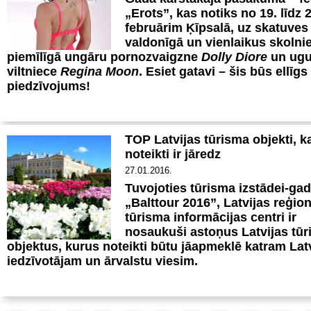
„Erots”, kas notiks no 19. līdz 2
februārim Ķīpsalā, uz skatuves
valdonīgā un vienlaikus skolnie
piemīlīgā ungāru pornozvaigzne
Dolly Diore
un ug
viltniece
Regina Moon
. Esiet gatavi – šis būs ellīgs
piedzīvojums!
TOP Latvijas tūrisma objekti, k
noteikti ir jāredz
27.01.2016.
Tuvojoties tūrisma izstādei-ga
„Balttour 2016”, Latvijas reģion
tūrisma informācijas centri ir
nosaukuši astoņus Latvijas tū
objektus, kurus noteikti būtu jāapmeklē katram Lat
iedzīvotājam un ārvalstu viesim.