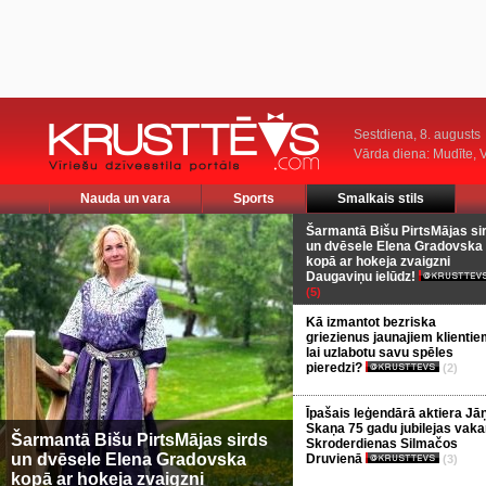
Sestdiena, 8. augusts
Vārda diena: Mudīte, V
Nauda un vara
Sports
Smalkais stils
Šarmantā Bišu PirtsMājas si
un dvēsele Elena Gradovska
kopā ar hokeja zvaigzni
Daugaviņu ielūdz!
(5)
Kā izmantot bezriska
griezienus jaunajiem klientie
lai uzlabotu savu spēles
pieredzi?
(2)
Īpašais leģendārā aktiera Jā
Skaņa 75 gadu jubilejas vaka
Šarmantā Bišu PirtsMājas sirds
Skroderdienas Silmačos
un dvēsele Elena Gradovska
Druvienā
(3)
kopā ar hokeja zvaigzni