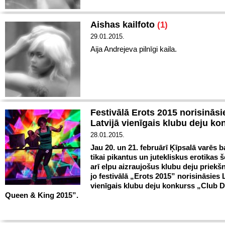
Aishas kailfoto
(1)
29.01.2015.
Aija Andrejeva pilnīgi kaila.
Festivālā Erots 2015 norisināsi
Latvijā vienīgais klubu deju ko
28.01.2015.
Jau 20. un 21. februārī Ķīpsalā varēs b
tikai pikantus un jutekliskus erotikas 
arī elpu aizraujošus klubu deju priek
jo festivālā „Erots 2015” norisināsies L
vienīgais klubu deju konkurss „Club 
Queen & King 2015”.