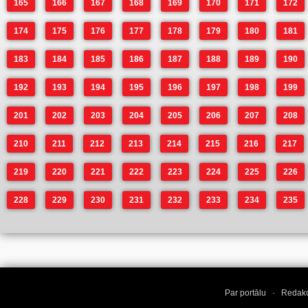
165
166
167
168
169
170
171
172
174
175
176
177
178
179
180
181
183
184
185
186
187
188
189
190
192
193
194
195
196
197
198
199
201
202
203
204
205
206
207
208
210
211
212
213
214
215
216
217
219
220
221
222
223
224
225
226
228
229
230
231
232
233
234
235
Par portālu
·
Redakc