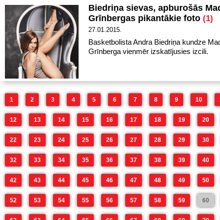
Biedriņa sievas, apburošās Ma
Grīnbergas pikantākie foto
(1)
27.01.2015.
Basketbolista Andra Biedriņa kundze Ma
Grīnberga vienmēr izskatījusies izcili.
1
2
3
4
5
6
7
8
9
10
12
13
14
15
16
17
18
19
20
22
23
24
25
26
27
28
29
30
32
33
34
35
36
37
38
39
40
42
43
44
45
46
47
48
49
50
52
53
54
55
56
57
58
59
60