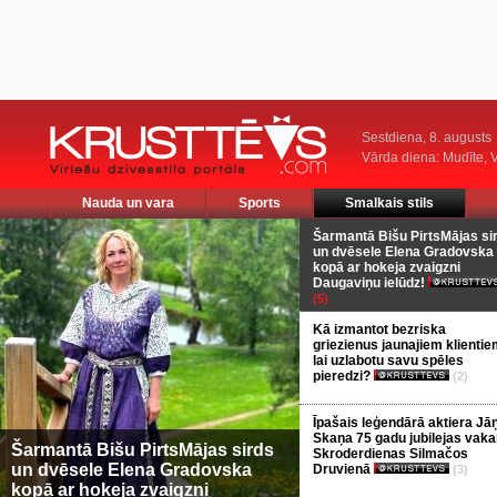
Sestdiena, 8. augusts
Vārda diena: Mudīte, V
Nauda un vara
Sports
Smalkais stils
Šarmantā Bišu PirtsMājas si
un dvēsele Elena Gradovska
kopā ar hokeja zvaigzni
Daugaviņu ielūdz!
(5)
Kā izmantot bezriska
griezienus jaunajiem klientie
lai uzlabotu savu spēles
pieredzi?
(2)
Īpašais leģendārā aktiera Jā
Skaņa 75 gadu jubilejas vaka
Šarmantā Bišu PirtsMājas sirds
Skroderdienas Silmačos
un dvēsele Elena Gradovska
Druvienā
(3)
kopā ar hokeja zvaigzni