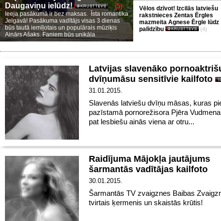
Daugaviņu ielūdz!
(5)
Vēlos dzīvot! Izcilās latviešu
Ieeja pasākumā ir bez maksas. Īsta romantika
rakstnieces Zentas Ērgles
Jelgavā! Pasākuma vadītājs visas 3 dienas
mazmeita Agnese Ērgle lūdz
būs tautā iemīļotais un populārais mūziķis
palīdzību
(4)
Ainārs Ašaks. Faniem būs unikāla
Latvijas slavenāko pornoaktriš
dvīņumāsu sensitīvie kailfoto
31.01.2015.
Slavenās latviešu dvīņu māsas, kuras pi
pazīstamā pornorežisora Pjēra Vudmena 
pat lesbiešu ainās viena ar otru...
Raidījuma Mājokļa jautājums
šarmantās vadītājas kailfoto
30.01.2015.
Šarmantās TV zvaigznes Baibas Zvaigzn
tvirtais ķermenis un skaistās krūtis!