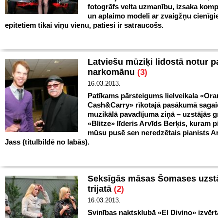
fotogrāfs velta uzmanību, izsaka kom
un aplaimo modeli ar zvaigžņu cienīg
epitetiem tikai viņu vienu, patiesi ir satraucošs.
Latviešu mūziķi lidostā notur p
narkomānu
(3)
16.03.2013.
Patīkams pārsteigums lielveikala «Or
Cash&Carry» rīkotajā pasākumā sagai
muzikālā pavadījuma ziņā – uzstājās 
«Blitze» līderis Arvīds Berķis, kuram p
mūsu pusē sen neredzētais pianists A
Jass (titulbildē no labās).
Seksīgās māsas Šomases uzst
trijatā
(2)
16.03.2013.
Svinības naktsklubā «El Divino» izvērt