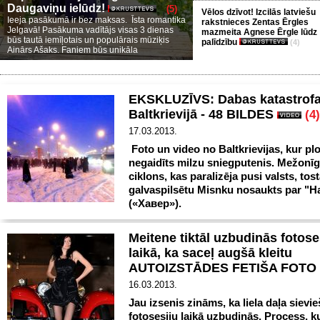
Daugaviņu ielūdz!
(5)
Vēlos dzīvot! Izcilās latviešu
Ieeja pasākumā ir bez maksas. Īsta romantika
rakstnieces Zentas Ērgles
Jelgavā! Pasākuma vadītājs visas 3 dienas
mazmeita Agnese Ērgle lūdz
būs tautā iemīļotais un populārais mūziķis
palīdzību
(4)
Ainārs Ašaks. Faniem būs unikāla
EKSKLUZĪVS: Dabas katastrof
Baltkrievijā - 48 BILDES
(4)
17.03.2013.
Foto un video no Baltkrievijas, kur plo
negaidīts milzu sniegputenis. Mežonīg
ciklons, kas paralizēja pusi valsts, tos
galvaspilsētu Misnku nosaukts par "H
(«Хавер»).
Meitene tiktāl uzbudinās fotose
laikā, ka saceļ augšā kleitu
AUTOIZSTĀDES FETIŠA FOTO
16.03.2013.
Jau izsenis zināms, ka liela daļa sievi
fotosesiju laikā uzbudinās. Process, k