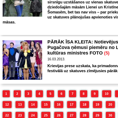
sirsnīgu uzstāšanos uz vienas skatuv
dziedošajām māsām Lienei un Kristīne
Šomasēm, bet tas nav viss – par prie
uz skatuves plānojušas apvienoties vis
māsas.
PĀRĀK ĪSA KLEITA: Notievējusī
Pugačova ņēmusi piemēru no L
kultūras ministres FOTO
(5)
16.03.2013.
Krievijas prese uzskata, ka primadon
festivālā uz skatuves zīmējusies pārāk ī
1
2
3
4
5
6
7
8
9
10
12
13
14
15
16
17
18
19
20
22
23
24
25
26
27
28
29
30