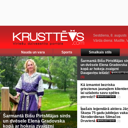
Sestdiena, 8. augusts
Vārda diena: Mudīte, V
Nauda un vara
Sports
Smalkais stils
Šarmantā Bišu PirtsMājas si
un dvēsele Elena Gradovska
kopā ar hokeja zvaigzni
Daugaviņu ielūdz!
(5)
Kā izmantot bezriska
griezienus jaunajiem klientie
lai uzlabotu savu spēles
pieredzi?
(2)
Īpašais leģendārā aktiera Jā
Skaņa 75 gadu jubilejas vaka
Šarmantā Bišu PirtsMājas sirds
Skroderdienas Silmačos
un dvēsele Elena Gradovska
Druvienā
(3)
kopā ar hokeja zvaigzni