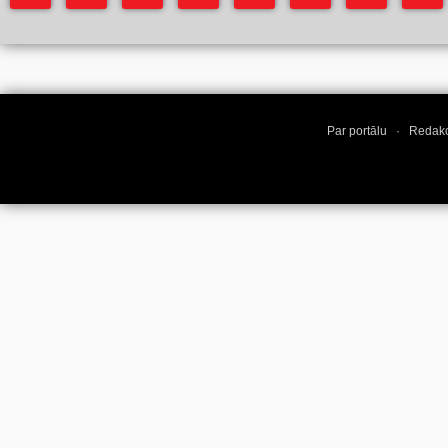
Par portālu
·
Redakc