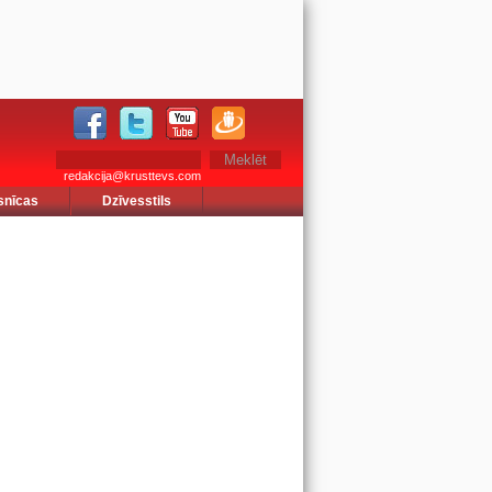
redakcija@krusttevs.com
snīcas
Dzīvesstils