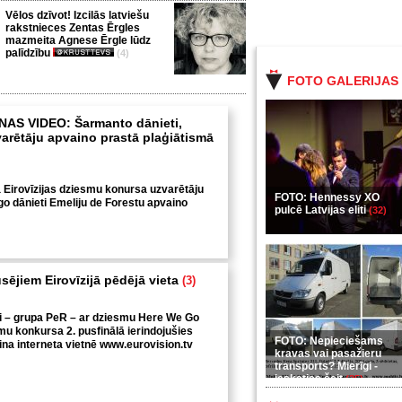
Vēlos dzīvot! Izcilās latviešu
rakstnieces Zentas Ērgles
mazmeita Agnese Ērgle lūdz
palīdzību
(4)
FOTO GALERIJAS
AS VIDEO: Šarmanto dānieti,
varētāju apvaino prastā plaģiātismā
ā Eirovīzijas dziesmu konursa uzvarētāju
FOTO: Hennessy XO
go dānieti Emeliju de Forestu apvaino
pulcē Latvijas eliti
(32)
ējiem Eirovīzijā pēdējā vieta
(3)
ji – grupa PeR – ar dziesmu Here We Go
smu konkursa 2. pusfinālā ierindojušies
FOTO: Nepieciešams
cina interneta vietnē www.eurovision.tv
kravas vai pasažieru
transports? Mierīgi -
ieskaties šeit
(35)