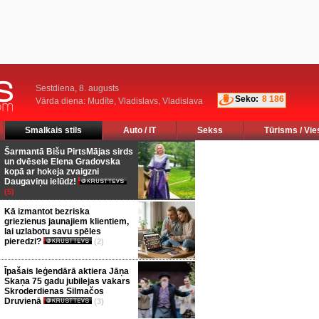
Sestdiena, 8. augusts
Seko:
8 186
Vārda diena: Mudīte, Vladislavs, Vladislava
Smalkais stils
Auto / IT
Sekss
Tūrisms / Vie
Šarmantā Bišu PirtsMājas sirds
un dvēsele Elena Gradovska
kopā ar hokeja zvaigzni
Daugaviņu ielūdz!
(5)
Kā izmantot bezriska
griezienus jaunajiem klientiem,
lai uzlabotu savu spēles
pieredzi?
(2)
Īpašais leģendārā aktiera Jāņa
Skaņa 75 gadu jubilejas vakars
Skroderdienas Silmačos
Druvienā
(3)