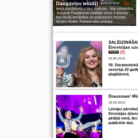
Daugaviņu ielūdz!
(5)
Ieeja pasākumā ir bez maksas. Īsta romantika
Jelgavā! Pasākuma vadītājs visas 3 dienas
būs tautā iemīļotais un populārais mūziķis
Ainārs Ašaks. Faniem būs unikāla
SALĪDZINĀŠAN
Eirovīzijas uz
(5)
20.05.2013.
58. Starptautisk
uzvarēja 20 gadī
plaģiātismā.
Drausmas! Mūs
19.05.2013.
Latvijas pārstāv
Eirovīzijas dzie
pēdējā vietā, lie
publicētie dati.