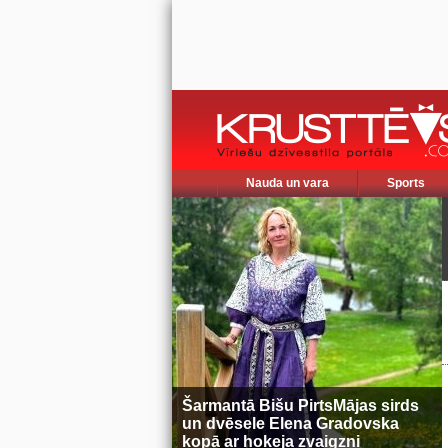
Nauda un vara
Sports
Šarmantā Bišu PirtsMājas sirds
un dvēsele Elena Gradovska
kopā ar hokeja zvaigzni