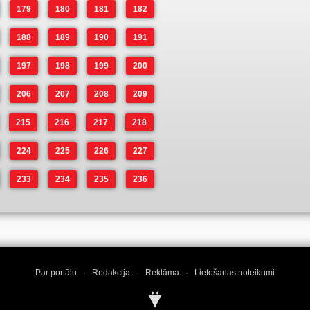
179
180
181
182
188
189
190
191
197
198
199
200
206
207
208
209
215
216
217
218
224
225
226
227
233
234
235
236
Par portālu
·
Redakcija
·
Reklāma
·
Lietošanas noteikumi