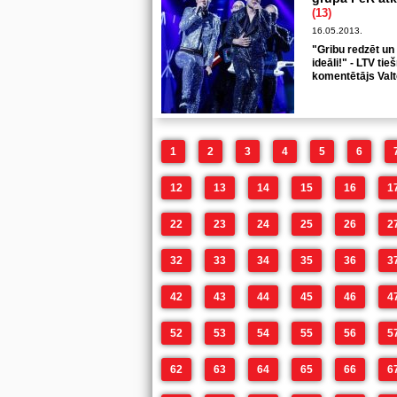
(13)
16.05.2013.
"Gribu redzēt un 
ideāli!" - LTV tie
komentētājs Valt
1
2
3
4
5
6
12
13
14
15
16
1
22
23
24
25
26
2
32
33
34
35
36
3
42
43
44
45
46
4
52
53
54
55
56
5
62
63
64
65
66
6