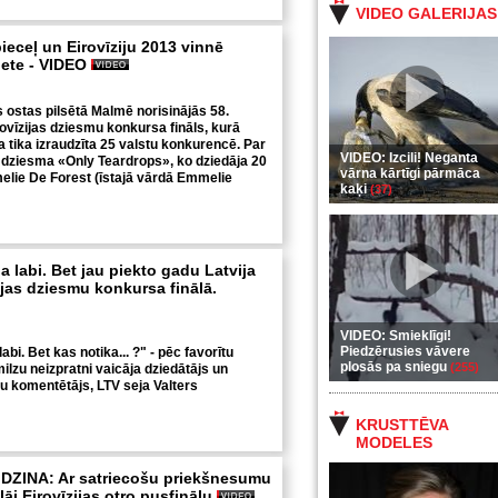
VIDEO GALERIJAS
ieceļ un Eirovīziju 2013 vinnē
iete - VIDEO
s ostas pilsētā Malmē norisinājās 58.
rovīzijas dziesmu konkursa fināls, kurā
 tika izraudzīta 25 valstu konkurencē. Par
VIDEO: Izcili! Neganta
 dziesma «Only Teardrops», ko dziedāja 20
vārna kārtīgi pārmāca
lie De Forest
(īstajā vārdā Emmelie
kaķi
(37)
a labi. Bet jau piekto gadu Latvija
ijas dziesmu konkursa finālā.
VIDEO: Smieklīgi!
Piedzērusies vāvere
abi. Bet kas notika... ?" - pēc favorītu
plosās pa sniegu
(255)
ilzu neizpratni vaicāja dziedātājs un
ju komentētājs, LTV seja Valters
KRUSTTĒVA
MODELES
DZINA: Ar satriecošu priekšnesumu
āj Eirovīzijas otro pusfinālu