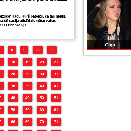
dzirdēt kādu, kurš pateiks, ka tas nebija
šraidē sacīja oficiālais mūsu valsts
ers Frīdenbergs.
Olga
7
8
9
10
11
7
18
19
20
21
7
28
29
30
31
7
38
39
40
41
7
48
49
50
51
7
58
59
60
61
7
68
69
70
71