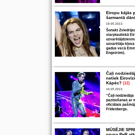
Eiropu kājās p
šarmantā dān
19.05.2013.
Šonakt Zviedrija
starptautiskā Ei
uzvarētājdziesma
uzvarētāju kļuva
gadus vecā Emme
Engström).
Čaļi nodziedāj
netiek Eirovīz
Kāpēc?
(12)
16.05.2013.
"Čaļi nodziedāja l
paziņošanas ar m
oficiālais pašmā
Frīdenbergs.
MŪSĒJIE SPRI
grupa PeR atkl