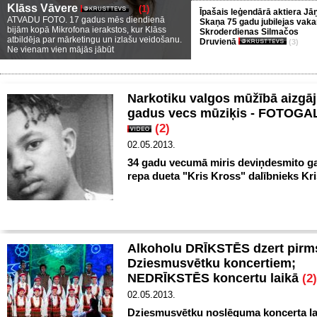
Klāss Vāvere
(1)
Īpašais leģendārā aktiera Jā
ATVADU FOTO. 17 gadus mēs diendienā
Skaņa 75 gadu jubilejas vaka
bijām kopā Mikrofona ierakstos, kur Klāss
Skroderdienas Silmačos
atbildēja par mārketingu un izlašu veidošanu.
Druvienā
(3)
Ne vienam vien mājās jābūt
Narkotiku valgos mūžībā aizgāj
gadus vecs mūziķis - FOTOGA
(2)
02.05.2013.
34 gadu vecumā miris deviņdesmito ga
repa dueta "Kris Kross" dalībnieks Kris
Alkoholu DRĪKSTĒS dzert pirm
Dziesmusvētku koncertiem;
NEDRĪKSTĒS koncertu laikā
(2)
02.05.2013.
Dziesmusvētku noslēguma koncerta la