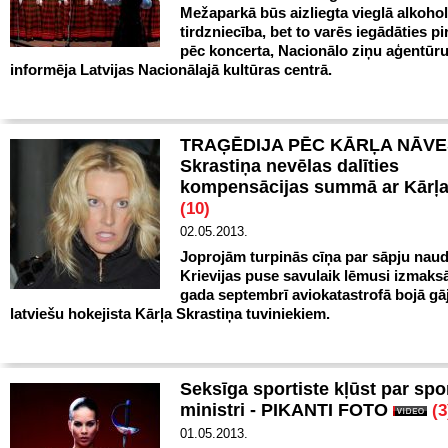
Mežaparkā būs aizliegta vieglā alkoho
tirdzniecība, bet to varēs iegādāties p
pēc koncerta, Nacionālo ziņu aģentūru
informēja Latvijas Nacionālajā kultūras centrā.
TRAĢĒDIJA PĒC KĀRĻA NĀVES
Skrastiņa nevēlas dalīties
kompensācijas summā ar Kārļa
(10)
02.05.2013.
Joprojām turpinās cīņa par sāpju naud
Krievijas puse savulaik lēmusi izmaksā
gada septembrī aviokatastrofā bojā gā
latviešu hokejista Kārļa Skrastiņa tuviniekiem.
Seksīga sportiste kļūst par spo
ministri - PIKANTI FOTO
(3
01.05.2013.