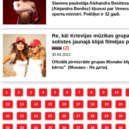
Slavena paukotāja Alehandra Benitesa
(Alejandra Benítez) kļuvusi par Venec
sporta ministri. Politiķei ir 32 gadi.
Re, kā! Krievijas mūzikas grup
solistes jaunajā klipā filmējas p
(2)
30.04.2013.
Oficiālā pirmizrāde grupas Monako kl
bērnu" (Монако - Не дети).
1
2
3
4
5
6
7
8
9
10
12
13
14
15
16
17
18
19
20
22
23
24
25
26
27
28
29
30
32
33
34
35
36
37
38
39
40