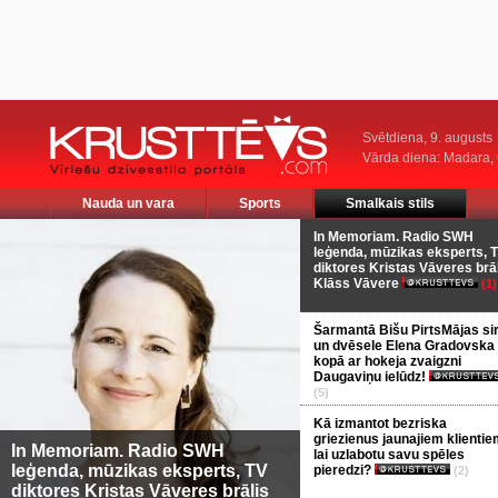
Svētdiena, 9. augusts
Vārda diena: Madara
Nauda un vara
Sports
Smalkais stils
In Memoriam. Radio SWH
leģenda, mūzikas eksperts, 
diktores Kristas Vāveres brā
Klāss Vāvere
(1)
Šarmantā Bišu PirtsMājas si
un dvēsele Elena Gradovska
kopā ar hokeja zvaigzni
Daugaviņu ielūdz!
(5)
Kā izmantot bezriska
griezienus jaunajiem klientie
In Memoriam. Radio SWH
lai uzlabotu savu spēles
leģenda, mūzikas eksperts, TV
pieredzi?
(2)
diktores Kristas Vāveres brālis