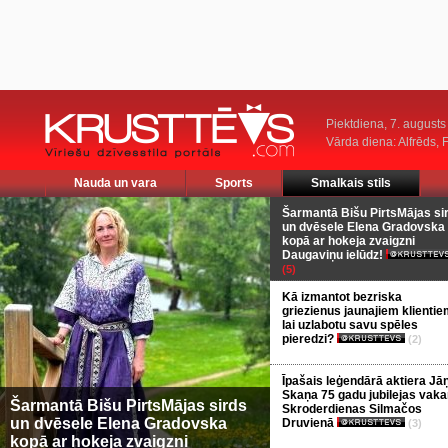
Piektdiena, 7. augusts
Vārda diena: Alfrēds, 
Nauda un vara
Sports
Smalkais stils
Šarmantā Bišu PirtsMājas si
un dvēsele Elena Gradovska
kopā ar hokeja zvaigzni
Daugaviņu ielūdz!
(5)
Kā izmantot bezriska
griezienus jaunajiem klientie
lai uzlabotu savu spēles
pieredzi?
(2)
Īpašais leģendārā aktiera Jā
Skaņa 75 gadu jubilejas vaka
Šarmantā Bišu PirtsMājas sirds
Skroderdienas Silmačos
un dvēsele Elena Gradovska
Druvienā
(3)
kopā ar hokeja zvaigzni