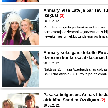
Anmary, visa Latvija par Tevi tu
īkšķus!
(3)
20.05.2012.
Pēc daudzu gadu pārtraukuma Latvijas
pārstāvētajai dziesmai vajadzētu lauzt bi
neveiksmes un iekļūt Eiridziesmas finālā
Anmary seksīgais dekoltē Eirov
dziesmu konkursa atklāšanas b
20.05.2012.
Naktī uz 20. maiju Azerbaidžānas galvasp
Baku tika atklāts 57. Eirovīzijas dziesmu
Pasaka beigusies. Annas Lieck
atriebība Sandim Ozoliņam
(2)
19.05.2012.