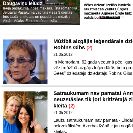
Daugaviņu ielūdz!
(5)
Vēlos dzīvot! Izcilās latviešu
Ieeja pasākumā ir bez maksas. Īsta romantika
rakstnieces Zentas Ērgles
Jelgavā! Pasākuma vadītājs visas 3 dienas
mazmeita Agnese Ērgle lūdz
būs tautā iemīļotais un populārais mūziķis
palīdzību
(4)
Ainārs Ašaks. Faniem būs unikāla
Mūžībā aizgājis leģendārais dzi
Robins Gibs
(2)
21.05.2012.
In Memoriam. 62 gadu vecumā pēc ilgas 
vēzi mūžībā aizgājis leģendārās britu gr
Gees" dziedātājs dziedātājs Robins Gibs
Satraukumam nav pamata! An
neuzstāsies tik ļoti kritizētajā zi
kleitā
(2)
21.05.2012.
Ļaužu satraukumam nav pamata - Lindai
bekvokālistēm Azerbaidžānā ir jau nogād
kleitas.