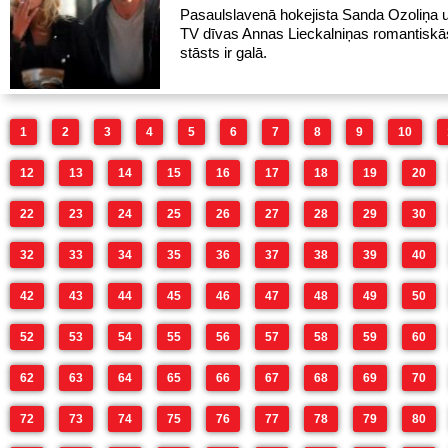
Pasaulslavenā hokejista Sanda Ozoliņa u
TV dīvas Annas Lieckalniņas romantisk
stāsts ir galā.
1
2
3
4
5
6
7
8
9
10
12
13
14
15
16
17
18
19
20
22
23
24
25
26
27
28
29
30
32
33
34
35
36
37
38
39
40
42
43
44
45
46
47
48
49
50
52
53
54
55
56
57
58
59
60
62
63
64
65
66
67
68
69
70
72
73
74
75
76
77
78
79
80