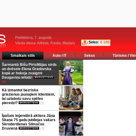
Piektdiena, 7. augusts
Seko:
8 186
Vārda diena: Alfrēds, Fredis, Madars
Smalkais stils
Auto / IT
Sekss
Tūrisms / Vie
Šarmantā Bišu PirtsMājas sirds
un dvēsele Elena Gradovska
kopā ar hokeja zvaigzni
Daugaviņu ielūdz!
(5)
Kā izmantot bezriska
griezienus jaunajiem klientiem,
lai uzlabotu savu spēles
pieredzi?
(2)
Īpašais leģendārā aktiera Jāņa
Skaņa 75 gadu jubilejas vakars
Skroderdienas Silmačos
Druvienā
(3)