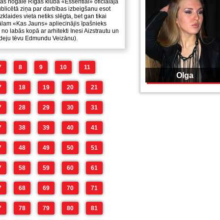
s nogalē Rīgas kluba «Essential» oficiālajā
licētā ziņa par darbības izbeigšanu esot
zklaides vieta netiks slēgta, bet gan tikai
tālam «Kas Jauns» apliecinājis īpašnieks
 no labās kopā ar arhitekti Inesi Aizstrautu un
 deju tēvu Edmundu Veizānu).
7
8
9
10
11
Olga
7
18
19
20
21
7
28
29
30
31
7
38
39
40
41
7
48
49
50
51
7
58
59
60
61
7
68
69
70
71
7
78
79
80
81