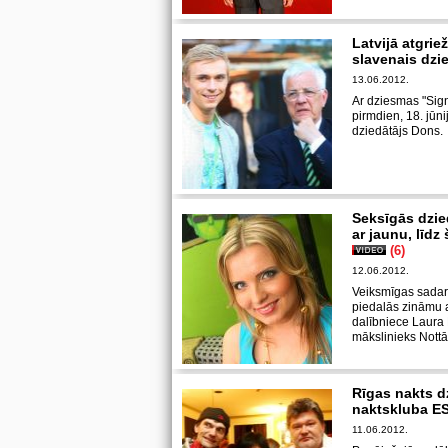
Latvijā atgrie
slavenais dzi
13.06.2012.
Ar dziesmas "Sig
pirmdien, 18. jūni
dziedātājs Dons.
Seksīgās dzie
ar jaunu, līdz
(6)
12.06.2012.
Veiksmīgas sadarbī
piedalās zināmu 
dalībniece Laura 
mākslinieks Nottā
Rīgas nakts dz
naktskluba E
11.06.2012.