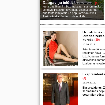
Daugaviņu ielūdz!
(5)
Ieeja pasākumā ir bez maksas. Īsta romantika
Jelgavā! Pasākuma vadītājs visas 3 dienas
būs tautā iemīļotais un populārais mūziķis
Ainārs Ašaks. Faniem būs unikāla
Uz izdzīvošan
ierodas zeķēs
kurpēs
(10)
15.06.2012.
Pērnās nedēļas n
realitātes šova „C
izdzīvošanas form
atsevišķas dāmas 
izlaidumu - skatiet
Eksprezidents 
(3)
13.06.2012.
Eksprezidents, Z
11.Saeimas deput
ceturtdien vēsta 