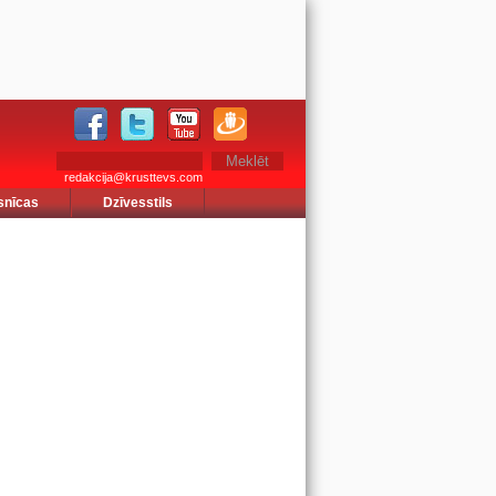
redakcija@krusttevs.com
snīcas
Dzīvesstils