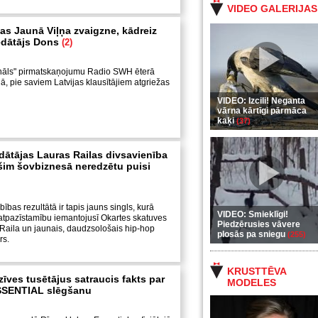
VIDEO GALERIJAS
žas Jaunā Viļņa zvaigzne, kādreiz
edātājs Dons
(2)
nāls" pirmatskaņojumu Radio SWH ēterā
jā, pie saviem Latvijas klausītājiem atgriežas
VIDEO: Izcili! Neganta
vārna kārtīgi pārmāca
kaķi
(37)
dātājas Lauras Railas divsavienība
 šim šovbiznesā neredzētu puisi
bas rezultātā ir tapis jauns singls, kurā
VIDEO: Smieklīgi!
atpazīstamību iemantojusī Okartes skatuves
Piedzērusies vāvere
Raila un jaunais, daudzsološais hip-hop
plosās pa sniegu
(255)
rs.
KRUSTTĒVA
īves tusētājus satraucis fakts par
MODELES
SSENTIAL slēgšanu