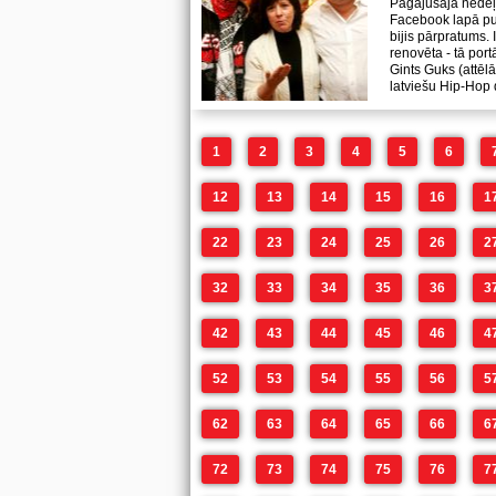
Pagājušajā nedēļa
Facebook lapā pub
bijis pārpratums. I
renovēta - tā por
Gints Guks (attēlā
latviešu Hip-Hop
1
2
3
4
5
6
12
13
14
15
16
1
22
23
24
25
26
2
32
33
34
35
36
3
42
43
44
45
46
4
52
53
54
55
56
5
62
63
64
65
66
6
72
73
74
75
76
7