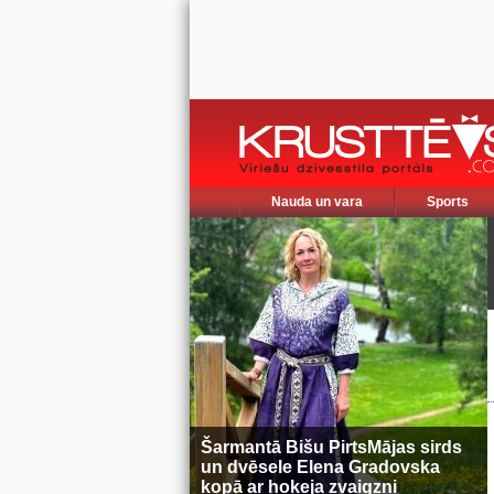
Nauda un vara
Sports
Šarmantā Bišu PirtsMājas sirds
un dvēsele Elena Gradovska
kopā ar hokeja zvaigzni