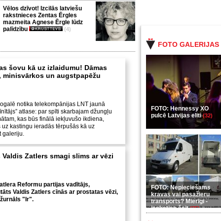
Vēlos dzīvot! Izcilās latviešu
rakstnieces Zentas Ērgles
mazmeita Agnese Ērgle lūdz
palīdzību
(4)
FOTO GALERIJAS
as šovu kā uz izlaidumu! Dāmas
, minisvārkos un augstpapēžu
ogalē notika telekompānijas LNT jaunā
FOTO: Hennessy XO
īnītājs” atlase: par spīti skarbajam džungļu
pulcē Latvijas eliti
(32)
ātam, kas būs finālā iekļuvušo ikdiena,
uz kastingu ieradās tērpušās kā uz
 galeriju.
Valdis Zatlers smagi slims ar vēzi
atlera Reformu partijas vadītājs,
FOTO: Nepieciešams
āts Valdis Zatlers cīnās ar prostatas vēzi,
kravas vai pasažieru
žurnāls "Ir".
transports? Mierīgi -
ieskaties šeit
(35)