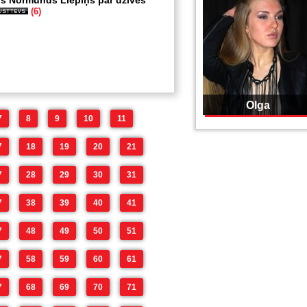
s Normunds Liepiņš par dzīves
(6)
Olga
7
8
9
10
11
7
18
19
20
21
7
28
29
30
31
7
38
39
40
41
7
48
49
50
51
7
58
59
60
61
7
68
69
70
71