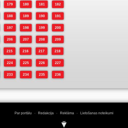
179
180
181
182
188
189
190
191
197
198
199
200
206
207
208
209
215
216
217
218
224
225
226
227
233
234
235
236
Par portālu
·
Redakcija
·
Reklāma
·
Lietošanas noteikumi