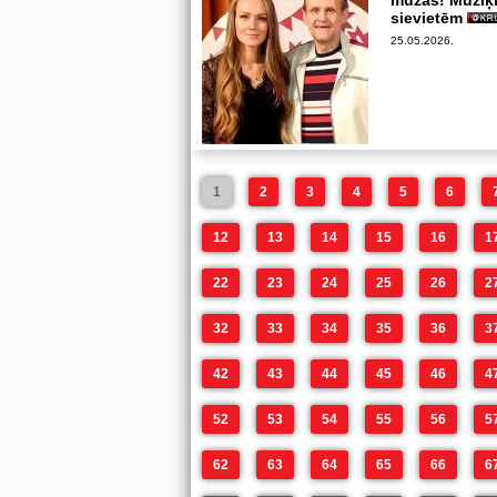
mūzas! Mūziķi
sievietēm
25.05.2026.
1
2
3
4
5
6
12
13
14
15
16
1
22
23
24
25
26
2
32
33
34
35
36
3
42
43
44
45
46
4
52
53
54
55
56
5
62
63
64
65
66
6