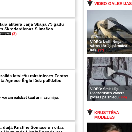
VIDEO GALERIJAS
dārā aktiera Jāņa Skaņa 75 gadu
ars Skroderdienas Silmačos
(3)
VIDEO: Izcili! Neganta
vārna kārtīgi pārmāca
kaķi
(37)
Izcilās latviešu rakstnieces Zentas
ta Agnese Ērgle lūdz palīdzību
VIDEO: Smieklīgi!
Piedzērusies vāvere
plosās pa sniegu
 - varam palīdzēt kaut ar mazumiņu.
(255)
KRUSTTĒVA
MODELES
, daiļā Kristīne Šomase un citas