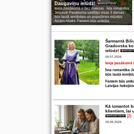
Daugaviņu ielūdz!
(5)
Ieeja pasākumā ir bez maksas. Īsta romantika
Jelgavā! Pasākuma vadītājs visas 3 dienas
būs tautā iemīļotais un populārais mūziķis
Ainārs Ašaks. Faniem būs unikāla
Šarmantā Bišu
Gradovska kop
ielūdz!
09.07.2026.
Ieeja pasākumā 
Īsta romantika J
būs tautā iemīļo
Faniem būs unikāl
Latvijas hokejis
Kā izmantot b
klientiem, lai
(2)
29.06.2026.