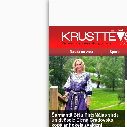
Nauda un vara
Sports
Šarmantā Bišu PirtsMājas sirds
un dvēsele Elena Gradovska
kopā ar hokeja zvaigzni