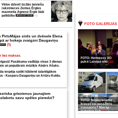
Vēlos dzīvot! Izcilās latviešu
rakstnieces Zentas Ērgles
mazmeita Agnese Ērgle lūdz
palīdzību
(4)
FOTO GALERIJAS
 PirtsMājas sirds un dvēsele Elena
ā ar hokeja zvaigzni Daugaviņu
(5)
ir bez maksas.
FOTO: Hennessy XO
elgavā! Pasākuma vadītājs visas 3 dienas
pulcē Latvijas eliti
(32)
tais un populārais mūziķis Ainārs Ašaks.
a iespēja satikt klātienē talantīgākos
tus - Kasparu Daugaviņu un Artūru Kuldu.
ezriska griezienus jaunajiem
 uzlabotu savu spēles pieredzi?
FOTO: Nepieciešams
kravas vai pasažieru
transports? Mierīgi -
ieskaties šeit
(35)