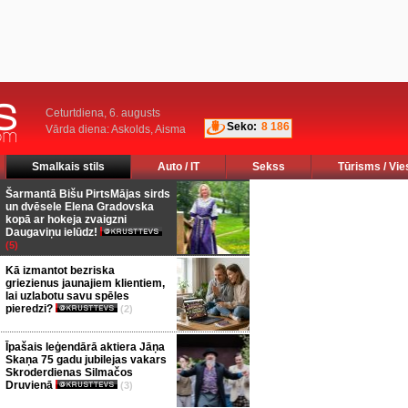
Ceturtdiena, 6. augusts
Seko:
8 186
Vārda diena: Askolds, Aisma
Smalkais stils
Auto / IT
Sekss
Tūrisms / Vie
Šarmantā Bišu PirtsMājas sirds
un dvēsele Elena Gradovska
kopā ar hokeja zvaigzni
Daugaviņu ielūdz!
(5)
Kā izmantot bezriska
griezienus jaunajiem klientiem,
lai uzlabotu savu spēles
pieredzi?
(2)
Īpašais leģendārā aktiera Jāņa
Skaņa 75 gadu jubilejas vakars
Skroderdienas Silmačos
Druvienā
(3)