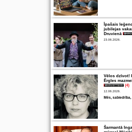
Īpašais leģen
jubilejas vak
Druvienā
23.06.2026.
Vēlos dzīvot! 
Ērgles mazmei
(4)
12.06.2026.
Mēs, sabiedrība,
Šarmantā Inga