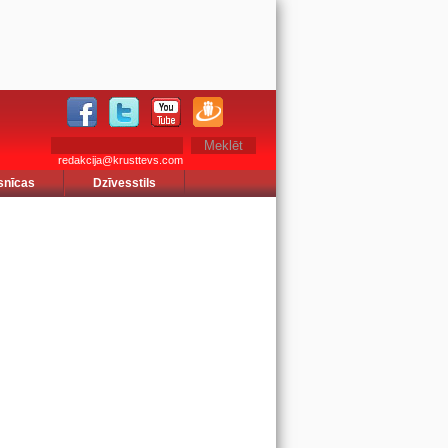
redakcija@krusttevs.com
snīcas
Dzīvesstils