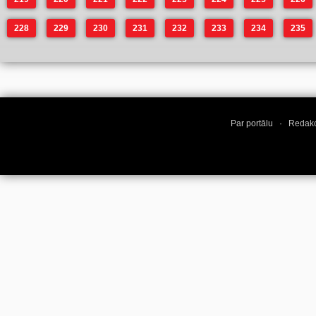
228
229
230
231
232
233
234
235
Par portālu
·
Redakc