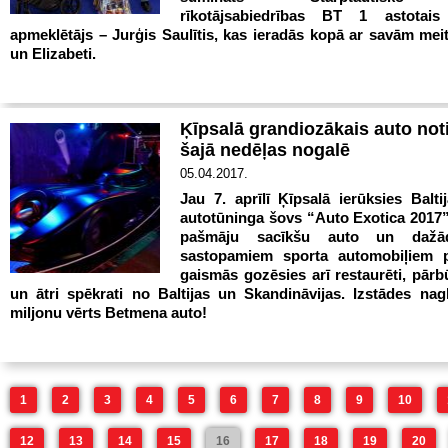
rīkotājsabiedrības BT 1 astotais 
apmeklētājs – Jurģis Saulītis, kas ieradās kopā ar savām mei
un Elizabeti.
Ķīpsalā grandiozākais auto no
šajā nedēļas nogalē
05.04.2017.
Jau 7. aprīlī Ķīpsalā ierūksies Baltij
autotūninga šovs “Auto Exotica 2017”
pašmāju sacīkšu auto un dažād
sastopamiem sporta automobiļiem p
gaismās gozēsies arī restaurēti, pārbū
un ātri spēkrati no Baltijas un Skandināvijas. Izstādes nagl
miljonu vērts Betmena auto!
1
2
3
4
5
6
7
8
9
10
12
13
14
15
16
17
18
19
20