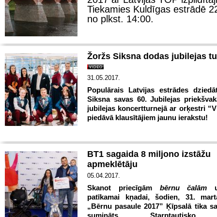
Tiekamies Kuldīgas estrādē 22.
no plkst. 14:00.
Žoržs Siksna dodas jubilejas tu
31.05.2017.
Populārais Latvijas estrādes dziedā
Siksna savas 60. Jubilejas priekšva
jubilejas koncertturnejā ar orķestri “
piedāvā klausītājiem jaunu ierakstu!
BT1 sagaida 8 miljono izstāžu
apmeklētāju
05.04.2017.
Skanot priecīgām
bērnu čalām
u
patīkamai kņadai, šodien
, 31. mart
„Bērnu pasaule 2017” Ķīpsalā tika sa
sumināts Starptautisko 