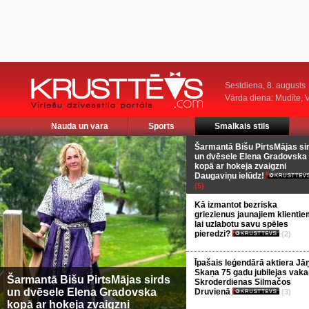
Sestdiena, 8. augusts
Vārda diena: Mudīte, V
Nauda un vara
Sports
Smalkais stils
Šarmantā Bišu PirtsMājas si
un dvēsele Elena Gradovska
kopā ar hokeja zvaigzni
Daugaviņu ielūdz!
(5)
Kā izmantot bezriska
griezienus jaunajiem klientie
lai uzlabotu savu spēles
pieredzi?
(2)
Īpašais leģendārā aktiera Jā
Skaņa 75 gadu jubilejas vaka
Šarmantā Bišu PirtsMājas sirds
Skroderdienas Silmačos
un dvēsele Elena Gradovska
Druvienā
(3)
kopā ar hokeja zvaigzni