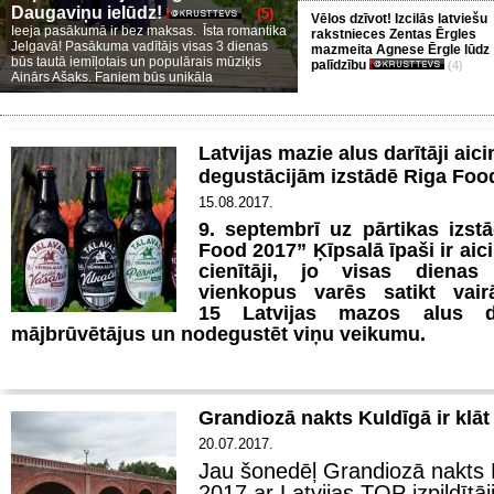
Daugaviņu ielūdz!
(5)
Vēlos dzīvot! Izcilās latviešu
Ieeja pasākumā ir bez maksas. Īsta romantika
rakstnieces Zentas Ērgles
Jelgavā! Pasākuma vadītājs visas 3 dienas
mazmeita Agnese Ērgle lūdz
būs tautā iemīļotais un populārais mūziķis
palīdzību
(4)
Ainārs Ašaks. Faniem būs unikāla
Latvijas mazie alus darītāji aici
degustācijām izstādē Riga Foo
15.08.2017.
9. septembrī uz pārtikas izst
Food 2017” Ķīpsalā īpaši ir aici
cienītāji, jo visas dienas
vienkopus varēs satikt vai
15
Latvijas mazos alus da
mājbrūvētājus un nodegustēt viņu veikumu.
Grandiozā nakts Kuldīgā ir klāt
20.07.2017.
Jau šonedēļ Grandiozā nakts 
2017 ar Latvijas TOP izpildītā