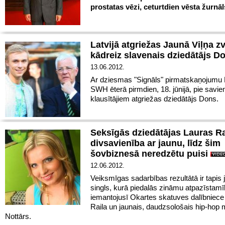
prostatas vēzi, ceturtdien vēsta žurnāls
Latvijā atgriežas Jaunā Viļņa z
kādreiz slavenais dziedātājs 
13.06.2012.
Ar dziesmas "Signāls" pirmatskaņojumu
SWH ēterā pirmdien, 18. jūnijā, pie savie
klausītājiem atgriežas dziedātājs Dons.
Seksīgās dziedātājas Lauras Ra
divsavienība ar jaunu, līdz šim
šovbiznesā neredzētu puisi
12.06.2012.
Veiksmīgas sadarbības rezultātā ir tapis 
singls, kurā piedalās zināmu atpazīstam
iemantojusī Okartes skatuves dalībniece
Raila un jaunais, daudzsološais hip-hop 
Nottārs.