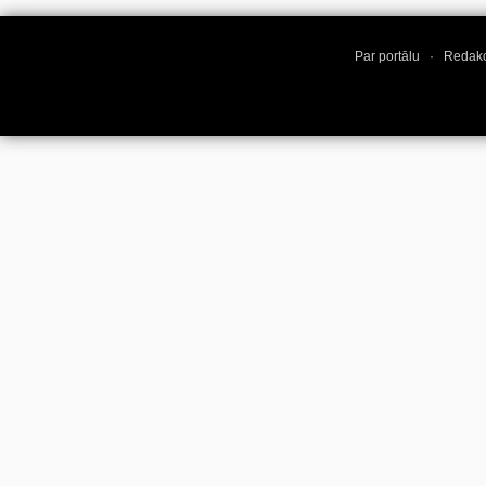
Par portālu
·
Redakc