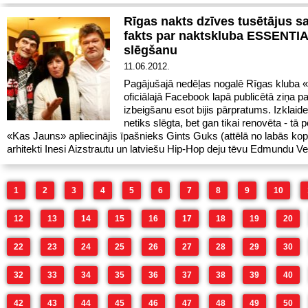
Rīgas nakts dzīves tusētājus s
fakts par naktskluba ESSENTI
slēgšanu
11.06.2012.
Pagājušajā nedēļas nogalē Rīgas kluba «
oficiālajā Facebook lapā publicētā ziņa p
izbeigšanu esot bijis pārpratums. Izklaide
netiks slēgta, bet gan tikai renovēta - tā 
«Kas Jauns» apliecinājis īpašnieks Gints Guks (attēlā no labās kop
arhitekti Inesi Aizstrautu un latviešu Hip-Hop deju tēvu Edmundu Ve
1
2
3
4
5
6
7
8
9
10
12
13
14
15
16
17
18
19
20
22
23
24
25
26
27
28
29
30
32
33
34
35
36
37
38
39
40
42
43
44
45
46
47
48
49
50