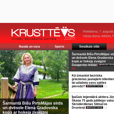
Piektdiena, 7. augusts
Vārda diena: Alfrēds, 
Nauda un vara
Sports
Smalkais stils
Šarmantā Bišu PirtsMājas si
un dvēsele Elena Gradovska
kopā ar hokeja zvaigzni
Daugaviņu ielūdz!
(5)
Kā izmantot bezriska
griezienus jaunajiem klientie
lai uzlabotu savu spēles
pieredzi?
(2)
Īpašais leģendārā aktiera Jā
Skaņa 75 gadu jubilejas vaka
Šarmantā Bišu PirtsMājas sirds
Skroderdienas Silmačos
un dvēsele Elena Gradovska
Druvienā
(3)
kopā ar hokeja zvaigzni