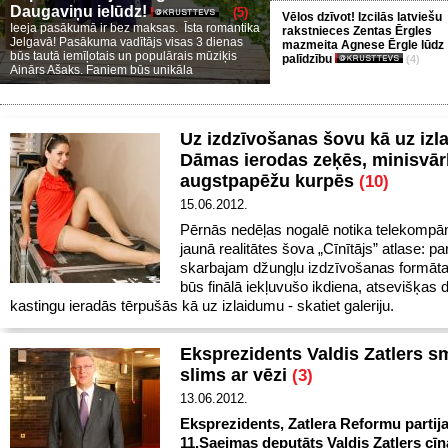
Daugaviņu ielūdz!
(5)
Vēlos dzīvot! Izcilās latviešu
Ieeja pasākumā ir bez maksas. Īsta romantika
rakstnieces Zentas Ērgles
Jelgavā! Pasākuma vadītājs visas 3 dienas
mazmeita Agnese Ērgle lūdz
būs tautā iemīļotais un populārais mūziķis
palīdzību
(4)
Ainārs Ašaks. Faniem būs unikāla
Uz izdzīvošanas šovu kā uz izl
Dāmas ierodas zeķēs, minisvā
augstpapēžu kurpēs
(10)
15.06.2012.
Pērnās nedēļas nogalē notika telekompā
jaunā realitātes šova „Cīnītājs” atlase: par
skarbajam džungļu izdzīvošanas formāt
būs finālā iekļuvušo ikdiena, atsevišķas
kastingu ieradās tērpušās kā uz izlaidumu - skatiet galeriju.
Eksprezidents Valdis Zatlers s
slims ar vēzi
(3)
13.06.2012.
Eksprezidents, Zatlera Reformu partija
11.Saeimas deputāts Valdis Zatlers cīn