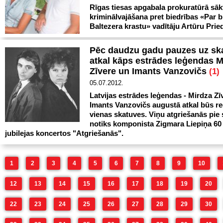
Rīgas tiesas apgabala prokuratūrā sāk
kriminālvajāšana pret biedrības «Par b
Baltezera krastu» vadītāju Artūru Pried
Pēc daudzu gadu pauzes uz sk
atkal kāps estrādes leģendas M
Zīvere un Imants Vanzovičs
(1)
05.07.2012.
Latvijas estrādes leģendas - Mirdza Zī
Imants Vanzovičs augustā atkal būs r
vienas skatuves. Viņu atgriešanās pie 
notiks komponista Zigmara Liepiņa 60
jubilejas koncertos "Atgriešanās".
1
2
3
4
5
6
7
8
9
10
12
13
14
15
16
17
18
19
20
22
23
24
25
26
27
28
29
30