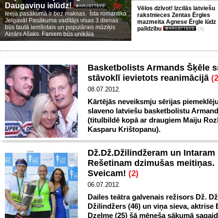
Daugaviņu ielūdz!
(5)
Vēlos dzīvot! Izcilās latviešu
Ieeja pasākumā ir bez maksas. Īsta romantika
rakstnieces Zentas Ērgles
Jelgavā! Pasākuma vadītājs visas 3 dienas
mazmeita Agnese Ērgle lūdz
būs tautā iemīļotais un populārais mūziķis
palīdzību
(4)
Ainārs Ašaks. Faniem būs unikāla
Basketbolists Armands Šķēle 
stāvoklī ievietots reanimācijā
(2
08.07.2012.
Kārtējās neveiksmju sērijas piemeklēj
slaveno latviešu basketbolistu Armand
(titulbildē kopā ar draugiem Maiju Rozī
Kasparu Krištopanu).
Dž.Dž.Džilindžeram un Intaram
Rešetinam dzimušas meitiņas.
Sveicam!
(2)
06.07.2012.
Dailes teātra galvenais režisors Dž. Dž
Džilindžers (46) un viņa sieva, aktrise 
Dzelme (25) šā mēneša sākumā sagaidī