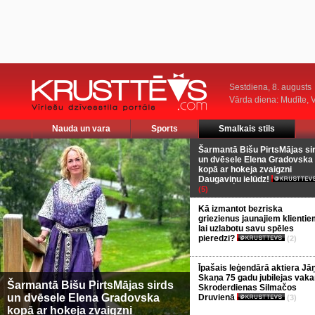
Sestdiena, 8. augusts
Vārda diena: Mudīte, V
Nauda un vara
Sports
Smalkais stils
Šarmantā Bišu PirtsMājas si
un dvēsele Elena Gradovska
kopā ar hokeja zvaigzni
Daugaviņu ielūdz!
(5)
Kā izmantot bezriska
griezienus jaunajiem klientie
lai uzlabotu savu spēles
pieredzi?
(2)
Īpašais leģendārā aktiera Jā
Skaņa 75 gadu jubilejas vaka
Šarmantā Bišu PirtsMājas sirds
Skroderdienas Silmačos
un dvēsele Elena Gradovska
Druvienā
(3)
kopā ar hokeja zvaigzni