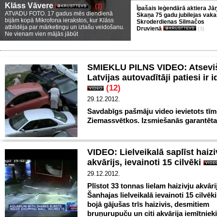
Klāss Vāvere
(1)
Īpašais leģendārā aktiera Jā
ATVADU FOTO. 17 gadus mēs diendienā
Skaņa 75 gadu jubilejas vaka
bijām kopā Mikrofona ierakstos, kur Klāss
Skroderdienas Silmačos
atbildēja par mārketingu un izlašu veidošanu.
Druvienā
(3)
Ne vienam vien mājās jābūt
SMIEKLU PILNS VIDEO: Atsevi
Latvijas autovadītāji patiesi ir id
(12)
29.12.2012.
Savdabīgs pašmāju video ievietots tīm
Ziemassvētkos. Izsmiešanās garantēta
VIDEO: Lielveikalā saplīst haizi
akvārijs, ievainoti 15 cilvēki
29.12.2012.
Plīstot 33 tonnas lielam haizivju akvār
Šanhajas lielveikalā ievainoti 15 cilvēki
bojā gājušas trīs haizivis, desmitiem
bruņurupuču un citi akvārija iemītnieki