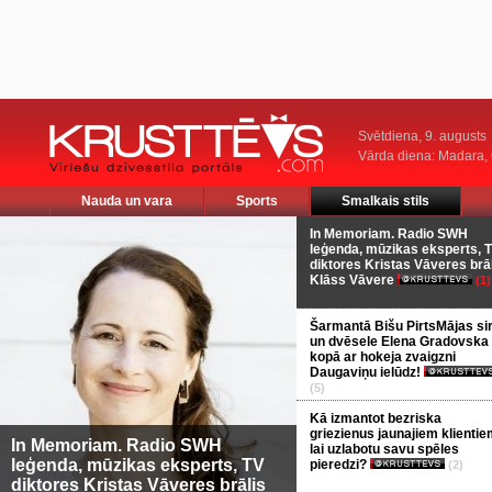
Svētdiena, 9. augusts
Vārda diena: Madara
Nauda un vara
Sports
Smalkais stils
In Memoriam. Radio SWH
leģenda, mūzikas eksperts, 
diktores Kristas Vāveres brā
Klāss Vāvere
(1)
Šarmantā Bišu PirtsMājas si
un dvēsele Elena Gradovska
kopā ar hokeja zvaigzni
Daugaviņu ielūdz!
(5)
Kā izmantot bezriska
griezienus jaunajiem klientie
In Memoriam. Radio SWH
lai uzlabotu savu spēles
leģenda, mūzikas eksperts, TV
pieredzi?
(2)
diktores Kristas Vāveres brālis