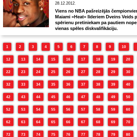
28.12.2012.
Viens no NBA pašreizējās čempionvie
Maiami «Heat» līderiem Dveins Veids 
spērienu pretiniekam pa pautiem nopel
vienas spēles diskvalifikāciju.
1
2
3
4
5
6
7
8
9
10
12
13
14
15
16
17
18
19
20
22
23
24
25
26
27
28
29
30
32
33
34
35
36
37
38
39
40
42
43
44
45
46
47
48
49
50
52
53
54
55
56
57
58
59
60
62
63
64
65
66
67
68
69
70
72
73
74
75
76
77
78
79
80