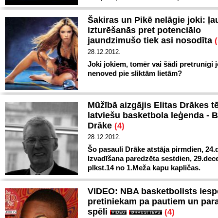
Šakiras un Pikē nelāgie joki: ļ
izturēšanās pret potenciālo
jaundzimušo tiek asi nosodīta
(
28.12.2012.
Joki jokiem, tomēr vai šādi pretrunīgi j
nenoved pie sliktām lietām?
Mūžībā aizgājis Elitas Drākes tē
latviešu basketbola leģenda - 
Drāke
(4)
28.12.2012.
Šo pasauli Drāke atstāja pirmdien, 24.
Izvadīšana paredzēta sestdien, 29.dec
plkst.14 no 1.Meža kapu kapličas.
VIDEO: NBA basketbolists iesp
pretiniekam pa pautiem un para
spēli
(4)