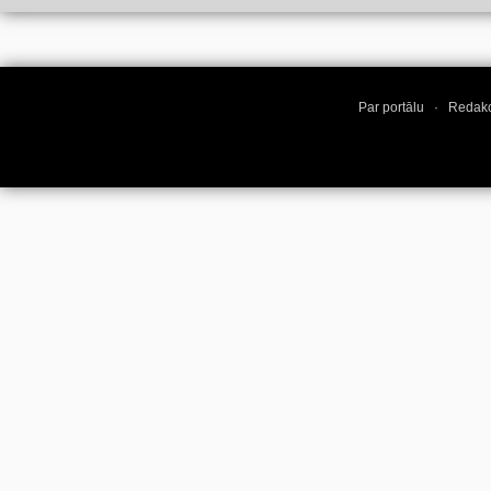
Par portālu
·
Redakc