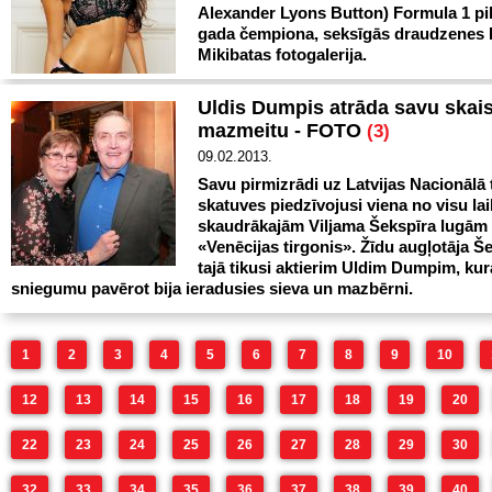
Alexander Lyons Button) Formula 1 pil
gada čempiona, seksīgās draudzenes 
Mikibatas fotogalerija.
Uldis Dumpis atrāda savu skai
mazmeitu - FOTO
(3)
09.02.2013.
Savu pirmizrādi uz Latvijas Nacionālā 
skatuves piedzīvojusi viena no visu la
skaudrākajām Viljama Šekspīra lugām
«Venēcijas tirgonis». Žīdu augļotāja Š
tajā tikusi aktierim Uldim Dumpim, kur
sniegumu pavērot bija ieradusies sieva un mazbērni.
1
2
3
4
5
6
7
8
9
10
12
13
14
15
16
17
18
19
20
22
23
24
25
26
27
28
29
30
32
33
34
35
36
37
38
39
40