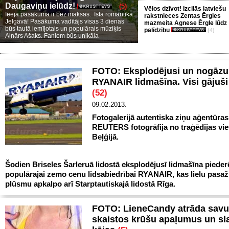
Daugaviņu ielūdz!
(5)
Vēlos dzīvot! Izcilās latviešu
Ieeja pasākumā ir bez maksas. Īsta romantika
rakstnieces Zentas Ērgles
Jelgavā! Pasākuma vadītājs visas 3 dienas
mazmeita Agnese Ērgle lūdz
būs tautā iemīļotais un populārais mūziķis
palīdzību
(4)
Ainārs Ašaks. Faniem būs unikāla
FOTO: Eksplodējusi un nogāzu
RYANAIR lidmašīna. Visi gājuši
(52)
09.02.2013.
Fotogalerijā autentiska ziņu aģentūras
REUTERS fotogrāfija no traģēdijas vie
Beļģijā.
Šodien Briseles Šarleruā lidostā eksplodējusī lidmašīna pieder
populārajai zemo cenu lidsabiedrībai RYANAIR, kas lielu pasaž
plūsmu apkalpo arī Starptautiskajā lidostā Rīga.
FOTO: LieneCandy atrāda sav
skaistos krūšu apaļumus un sl