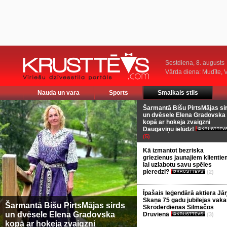
Sestdiena, 8. augusts
Vārda diena: Mudīte, V
Nauda un vara
Sports
Smalkais stils
Šarmantā Bišu PirtsMājas si
un dvēsele Elena Gradovska
kopā ar hokeja zvaigzni
Daugaviņu ielūdz!
(5)
Kā izmantot bezriska
griezienus jaunajiem klientie
lai uzlabotu savu spēles
pieredzi?
(2)
Īpašais leģendārā aktiera Jā
Skaņa 75 gadu jubilejas vaka
Šarmantā Bišu PirtsMājas sirds
Skroderdienas Silmačos
un dvēsele Elena Gradovska
Druvienā
(3)
kopā ar hokeja zvaigzni