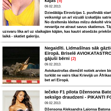
kājas
(5)
09.02.2013.
Dziedātāja Eirovīzijas 1. pusfinālā star
veiksmīgi un arī vizuāli izskatījās satri
No dzeltenās kleitas milzu dekoltē vīri
nevarēja ne atraut savus skatienus. Tāp
uzsvaru lika arī uz slaikajām kājām, kas kautri atsedzās priek
laikā - skatiet galeriju.
Negaidīti. Lidmašīnas sāk gāzti
Eiropā. Briselē AVIOKATASTR
gājuši bērni
(2)
09.02.2013.
Aviokastrofas diemžēl notiek arvien bi
turklāt ne vairs tikai Krievijā un Āfrikas
bet arī Eiropā.
Iečeko F1 pilota Džensona Bat
seksīgo draudzeni - PIKANTI 
09.02.2013.
Džensona Aleksandra Laionsa Batona