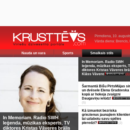
Pirmdiena, 10. august
Vārda diena: Brencis, 
Nauda un vara
Sports
Smalkais stils
In Memoriam. Radio SWH
leģenda, mūzikas eksperts, 
diktores Kristas Vāveres brā
Klāss Vāvere
(1)
Šarmantā Bišu PirtsMājas si
un dvēsele Elena Gradovska
kopā ar hokeja zvaigzni
Daugaviņu ielūdz!
(5)
Kā izmantot bezriska
griezienus jaunajiem klientie
In Memoriam. Radio SWH
lai uzlabotu savu spēles
leģenda, mūzikas eksperts, TV
pieredzi?
(2)
diktores Kristas Vāveres brālis