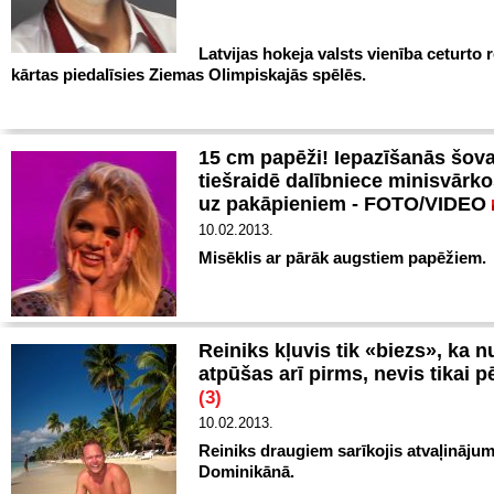
Latvijas hokeja valsts vienība ceturto r
kārtas piedalīsies Ziemas Olimpiskajās spēlēs.
15 cm papēži! Iepazīšanās šov
tiešraidē dalībniece minisvārko
uz pakāpieniem - FOTO/VIDEO
10.02.2013.
Misēklis ar pārāk augstiem papēžiem.
Reiniks kļuvis tik «biezs», ka n
atpūšas arī pirms, nevis tikai 
(3)
10.02.2013.
Reiniks draugiem sarīkojis atvaļināju
Dominikānā.