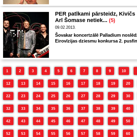
PER patīkami pārsteidz, Kivičs 
Arī Šomase netiek...
(5)
09.02.2013.
Šovakar koncertzālē Palladium noslēd
Eirovīzijas dziesmu konkursa 2. pusfin
1
2
3
4
5
6
7
8
9
10
12
13
14
15
16
17
18
19
20
22
23
24
25
26
27
28
29
30
32
33
34
35
36
37
38
39
40
42
43
44
45
46
47
48
49
50
52
53
54
55
56
57
58
59
60