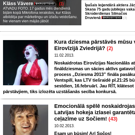
Klāss Vāvere
(1)
Īpašais leģendārā aktiera Jā
ATVADU FOTO. 17 gadus mēs diendienā
Skaņa 75 gadu jubilejas vaka
bijām kopā Mikrofona ierakstos, kur Klāss
Skroderdienas Silmačos
atbildēja par mārketingu un izlašu veidošanu.
Druvienā
(3)
Ne vienam vien mājās jābūt
Kura dziesma pārstāvēs mūsu v
Eirovīzijā Zviedrijā?
(2)
11.02.2013.
Noskaidrotas Eirovīzijas Nacionālās a
fināldziesmas un sācies aktīvs gatavo
process „Dziesma 2013” fināla pasā
Ventspilī, kas LTV tiešraidē pl.21:25 
sestdien, 16.februārī. Jau RĪT, klāteso
pārstāvjiem, tiks izlozēta uzstāšanās secība konkursā.
Emocionālā spēlē noskaidrojas
Latvijas hokeja izlasei garantēt
ceļazīme uz Sočiem!
(43)
10.02.2013.
Esam un būsim! Arī Sočos!