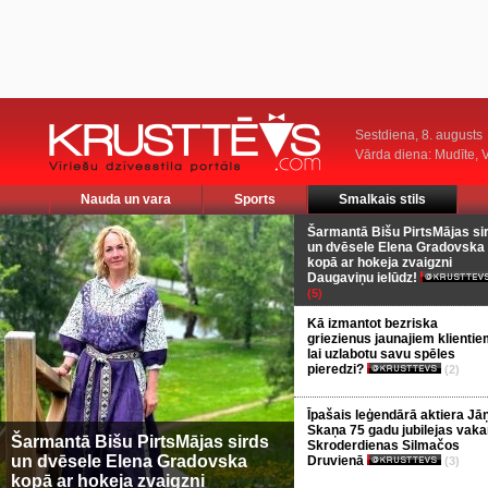
Sestdiena, 8. augusts
Vārda diena: Mudīte, V
Nauda un vara
Sports
Smalkais stils
Šarmantā Bišu PirtsMājas si
un dvēsele Elena Gradovska
kopā ar hokeja zvaigzni
Daugaviņu ielūdz!
(5)
Kā izmantot bezriska
griezienus jaunajiem klientie
lai uzlabotu savu spēles
pieredzi?
(2)
Īpašais leģendārā aktiera Jā
Skaņa 75 gadu jubilejas vaka
Šarmantā Bišu PirtsMājas sirds
Skroderdienas Silmačos
un dvēsele Elena Gradovska
Druvienā
(3)
kopā ar hokeja zvaigzni