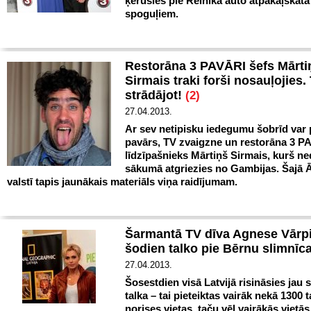
ķērušies pie Reinika auto atpakaļskata
spoguļiem.
Restorāna 3 PAVĀRI šefs Mārti
Sirmais traki forši nosauļojies.
strādājot!
(2)
27.04.2013.
Ar sev netipisku iedegumu šobrīd var 
pavārs, TV zvaigzne un restorāna 3 
līdzīpašnieks Mārtiņš Sirmais, kurš ne
sākumā atgriezies no Gambijas. Šajā Ā
valstī tapis jaunākais materiāls viņa raidījumam.
Šarmantā TV dīva Agnese Vārp
šodien talko pie Bērnu slimnīc
27.04.2013.
Šosestdien visā Latvijā risināsies jau s
talka – tai pieteiktas vairāk nekā 1300 
norises vietas, taču vēl vairākās vietā