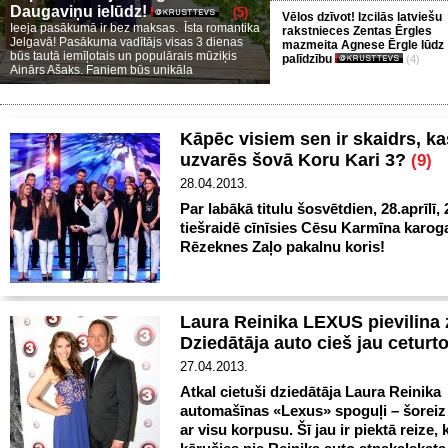
Daugaviņu ielūdz!
(5)
Vēlos dzīvot! Izcilās latviešu
Ieeja pasākumā ir bez maksas. Īsta romantika
rakstnieces Zentas Ērgles
Jelgavā! Pasākuma vadītājs visas 3 dienas
mazmeita Agnese Ērgle lūdz
būs tautā iemīļotais un populārais mūziķis
palīdzību
(4)
Ainārs Ašaks. Faniem būs unikāla
Kāpēc visiem sen ir skaidrs, ka
uzvarēs šovā Koru Kari 3?
(9)
28.04.2013.
Par labākā titulu šosvētdien, 28.aprīlī,
tiešraidē cīnīsies Cēsu Karmīna karog
Rēzeknes Zaļo pakalnu koris!
Laura Reinika LEXUS pievilina 
Dziedātāja auto cieš jau ceturto
27.04.2013.
Atkal cietuši dziedātāja Laura Reinika
automašīnas «Lexus» spoguļi – šoreiz t
ar visu korpusu. Šī jau ir piektā reize, 