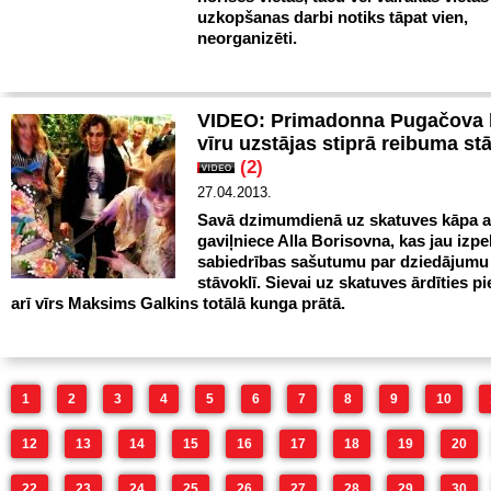
uzkopšanas darbi notiks tāpat vien,
neorganizēti.
VIDEO: Primadonna Pugačova 
vīru uzstājas stiprā reibuma st
(2)
27.04.2013.
Savā dzimumdienā uz skatuves kāpa ar
gaviļniece Alla Borisovna, kas jau izpe
sabiedrības sašutumu par dziedājumu
stāvoklī. Sievai uz skatuves ārdīties p
arī vīrs Maksims Galkins totālā kunga prātā.
1
2
3
4
5
6
7
8
9
10
12
13
14
15
16
17
18
19
20
22
23
24
25
26
27
28
29
30