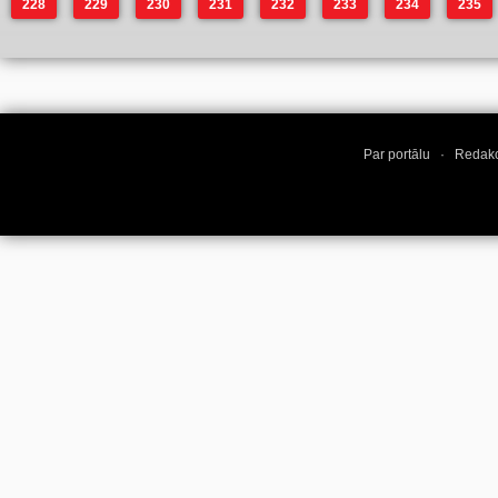
228
229
230
231
232
233
234
235
Par portālu
·
Redakc