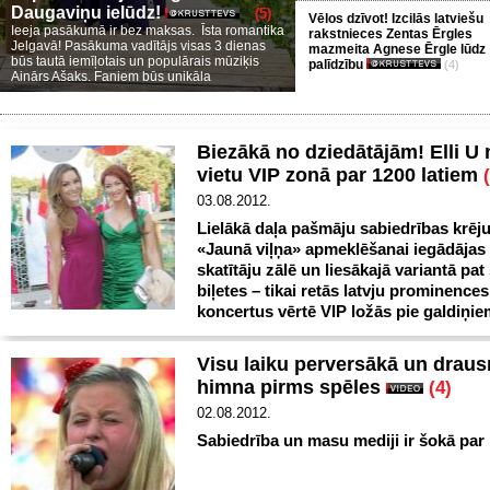
Daugaviņu ielūdz!
(5)
Vēlos dzīvot! Izcilās latviešu
Ieeja pasākumā ir bez maksas. Īsta romantika
rakstnieces Zentas Ērgles
Jelgavā! Pasākuma vadītājs visas 3 dienas
mazmeita Agnese Ērgle lūdz
būs tautā iemīļotais un populārais mūziķis
palīdzību
(4)
Ainārs Ašaks. Faniem būs unikāla
Biezākā no dziedātājām! Elli U
vietu VIP zonā par 1200 latiem
03.08.2012.
Lielākā daļa pašmāju sabiedrības krē
«Jaunā viļņa» apmeklēšanai iegādājas 
skatītāju zālē un liesākajā variantā pat
biļetes – tikai retās latvju prominences
koncertus vērtē VIP ložās pie galdiņie
Visu laiku perversākā un drau
himna pirms spēles
(4)
02.08.2012.
Sabiedrība un masu mediji ir šokā par 