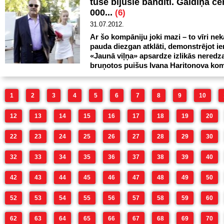
tusē bijušie bandīti. Galdiņa c
000...
(6)
31.07.2012.
Ar šo kompāniju joki mazi – to vīri nek
pauda diezgan atklāti, demonstrējot ie
«Jaunā viļņa» apsardze izlikās nered
bruņotos puišus Ivana Haritonova kom
1
2
3
4
5
6
7
8
9
10
12
13
14
15
16
17
18
19
20
22
23
24
25
26
27
28
29
30
32
33
34
35
36
37
38
39
40
42
43
44
45
46
47
48
49
50
52
53
54
55
56
57
58
59
60
62
63
64
65
66
67
68
69
70