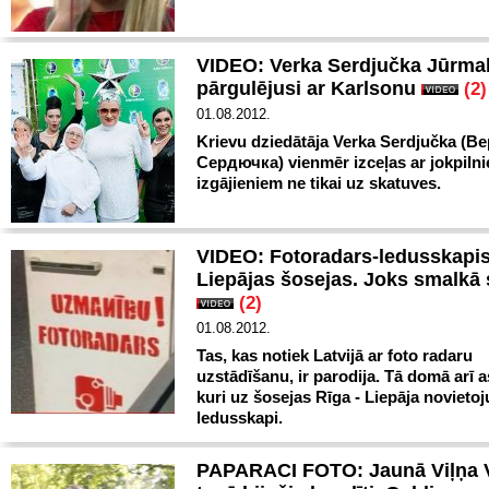
VIDEO: Verka Serdjučka Jūrma
pārgulējusi ar Karlsonu
(2)
01.08.2012.
Krievu dziedātāja Verka Serdjučka (В
Сердючка) vienmēr izceļas ar jokpiln
izgājieniem ne tikai uz skatuves.
VIDEO: Fotoradars-ledusskapis
Liepājas šosejas. Joks smalkā s
(2)
01.08.2012.
Tas, kas notiek Latvijā ar foto radaru
uzstādīšanu, ir parodija. Tā domā arī a
kuri uz šosejas Rīga - Liepāja novietoj
ledusskapi.
PAPARACI FOTO: Jaunā Viļņa 