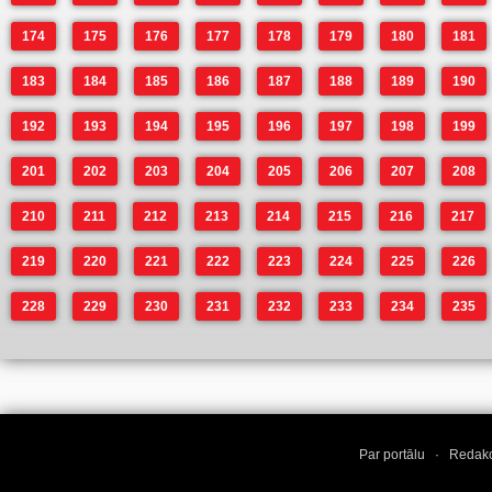
174
175
176
177
178
179
180
181
183
184
185
186
187
188
189
190
192
193
194
195
196
197
198
199
201
202
203
204
205
206
207
208
210
211
212
213
214
215
216
217
219
220
221
222
223
224
225
226
228
229
230
231
232
233
234
235
Par portālu
·
Redakc