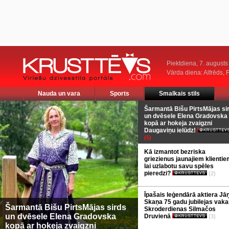
Piektdiena, 7. augusts
Vārda diena: Alfrēds, 
Nauda un vara
Sports
Smalkais stils
Šarmantā Bišu PirtsMājas si
un dvēsele Elena Gradovska
kopā ar hokeja zvaigzni
Daugaviņu ielūdz!
(5)
Kā izmantot bezriska
griezienus jaunajiem klientie
lai uzlabotu savu spēles
pieredzi?
(2)
Īpašais leģendārā aktiera Jā
Skaņa 75 gadu jubilejas vaka
Šarmantā Bišu PirtsMājas sirds
Skroderdienas Silmačos
un dvēsele Elena Gradovska
Druvienā
(3)
kopā ar hokeja zvaigzni