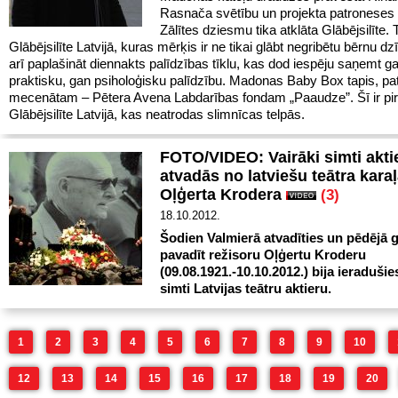
Rasnača svētību un projekta patroneses 
Zālītes dziesmu tika atklāta Glābējsilīte. 
Glābējsilīte Latvijā, kuras mērķis ir ne tikai glābt negribētu bērnu dz
arī paplašināt diennakts palīdzības tīklu, kas dod iespēju saņemt g
praktisku, gan psiholoģisku palīdzību. Madonas Baby Box tapis, pat
mecenātam – Pētera Avena Labdarības fondam „Paaudze”. Šī ir pi
Glābējsilīte Latvijā, kas neatrodas slimnīcas telpās.
FOTO/VIDEO: Vairāki simti akti
atvadās no latviešu teātra kara
Oļģerta Krodera
(3)
18.10.2012.
Šodien Valmierā atvadīties un pēdējā g
pavadīt režisoru Oļģertu Kroderu
(09.08.1921.-10.10.2012.) bija ieradušie
simti Latvijas teātru aktieru.
1
2
3
4
5
6
7
8
9
10
12
13
14
15
16
17
18
19
20