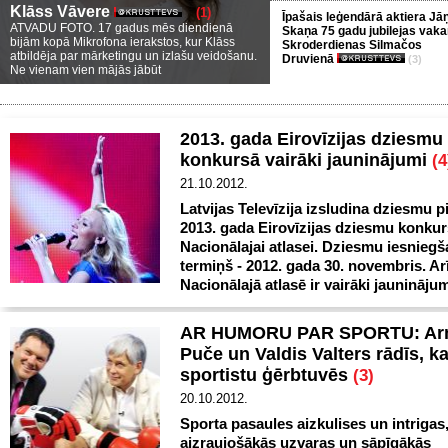
Klāss Vāvere
(1)
Īpašais leģendārā aktiera Jā
ATVADU FOTO. 17 gadus mēs diendienā
Skaņa 75 gadu jubilejas vaka
bijām kopā Mikrofona ierakstos, kur Klāss
Skroderdienas Silmačos
atbildēja par mārketingu un izlašu veidošanu.
Druvienā
(3)
Ne vienam vien mājās jābūt
2013. gada Eirovīzijas dziesmu
konkursā vairāki jauninājumi
(4
21.10.2012.
Latvijas Televīzija izsludina dziesmu p
2013. gada Eirovīzijas dziesmu konku
Nacionālajai atlasei. Dziesmu iesnieg
termiņš - 2012. gada 30. novembris. Ar
Nacionālajā atlasē ir vairāki jauninājum
AR HUMORU PAR SPORTU: Ar
Puče un Valdis Valters rādīs, k
sportistu ģērbtuvēs
(3)
20.10.2012.
Sporta pasaules aizkulises un intrigas
aizraujošākās uzvaras un sāpīgākās