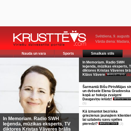
Svētdiena, 9. augusts
Vārda diena: Madara
Nauda un vara
Sports
Smalkais stils
In Memoriam. Radio SWH
leģenda, mūzikas eksperts, 
diktores Kristas Vāveres brā
Klāss Vāvere
(1)
Šarmantā Bišu PirtsMājas si
un dvēsele Elena Gradovska
kopā ar hokeja zvaigzni
Daugaviņu ielūdz!
(5)
Kā izmantot bezriska
griezienus jaunajiem klientie
In Memoriam. Radio SWH
lai uzlabotu savu spēles
leģenda, mūzikas eksperts, TV
pieredzi?
(2)
diktores Kristas Vāveres brālis