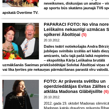
neveiksmes, diskusijas un analīze – vi
ap sportu būs skatāms jaunajā TV6 sp
apskatā Overtime TV.
PAPARACI FOTO: No vīna nore
Leiškalns nekaunīgi uzmācas 
spīkerei Āboltiņai
(5)
20.10.2012.
Dailes teātrī notiekošajās Andra Bērzi
jubilejas svinībās izcēlās arī kāds die
amizants, taču tajā pašā laikā nopietns
– ekspolitiķa Kārļa Leiškalna brutālā
uzmākšanās Saeimas priekšsēdētājai Solvitai Āboltiņai viņas v
vai lika ķerties pie nekauņas pārmācīšanas parastā vīru valodā.
FOTO: Ar prāvesta svētību un
operdziedātājas Evitas Zālītes
atklāta Madonas Glābējsilīte
(6)
20.10.2012.
2012. gada 19. oktobrī Madonas slimnīcā
Madonas katoļu draudzes prāvesta Riha