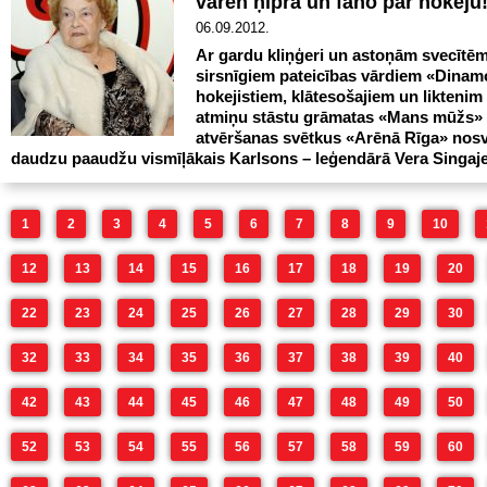
varen ņipra un fano par hokeju
06.09.2012.
Ar gardu kliņģeri un astoņām svecītēm
sirsnīgiem pateicības vārdiem «Dinam
hokejistiem, klātesošajiem un liktenim
atmiņu stāstu grāmatas «Mans mūžs»
atvēršanas svētkus «Arēnā Rīga» nosv
daudzu paaudžu vismīļākais Karlsons – leģendārā Vera Singaje
1
2
3
4
5
6
7
8
9
10
12
13
14
15
16
17
18
19
20
22
23
24
25
26
27
28
29
30
32
33
34
35
36
37
38
39
40
42
43
44
45
46
47
48
49
50
52
53
54
55
56
57
58
59
60