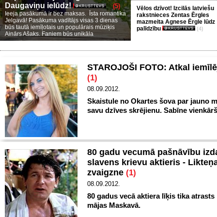
Daugaviņu ielūdz!
(5)
Vēlos dzīvot! Izcilās latviešu
Ieeja pasākumā ir bez maksas. Īsta romantika
rakstnieces Zentas Ērgles
Jelgavā! Pasākuma vadītājs visas 3 dienas
mazmeita Agnese Ērgle lūdz
būs tautā iemīļotais un populārais mūziķis
palīdzību
(4)
Ainārs Ašaks. Faniem būs unikāla
STAROJOŠI FOTO: Atkal iemīlē
(1)
08.09.2012.
Skaistule no Okartes šova par jauno m
savu dzīves skrējienu. Sabīne vienkārš
80 gadu vecumā pašnāvību izda
slavens krievu aktieris - Likteņa
zvaigzne
(1)
08.09.2012.
80 gadus vecā aktiera līķis tika atrasts
mājas Maskavā.