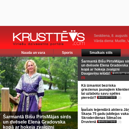
Sestdiena, 8. augusts
Vārda diena: Mudīte, V
Nauda un vara
Sports
Smalkais stils
Šarmantā Bišu PirtsMājas si
un dvēsele Elena Gradovska
kopā ar hokeja zvaigzni
Daugaviņu ielūdz!
(5)
Kā izmantot bezriska
griezienus jaunajiem klientie
lai uzlabotu savu spēles
pieredzi?
(2)
Īpašais leģendārā aktiera Jā
Skaņa 75 gadu jubilejas vaka
Šarmantā Bišu PirtsMājas sirds
Skroderdienas Silmačos
un dvēsele Elena Gradovska
Druvienā
(3)
kopā ar hokeja zvaigzni