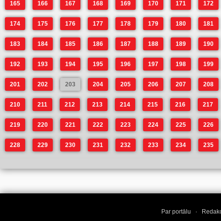
165
166
167
168
169
170
171
172
174
175
176
177
178
179
180
181
183
184
185
186
187
188
189
190
192
193
194
195
196
197
198
199
201
202
203
204
205
206
207
208
210
211
212
213
214
215
216
217
219
220
221
222
223
224
225
226
228
229
230
231
232
233
234
235
Par portālu
·
Redakc