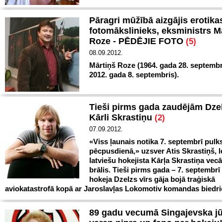
Pāragri mūžībā aizgājis erotika
fotomākslinieks, eksministrs M
Roze - PĒDĒJIE FOTO
(5)
08.09.2012.
Mārtiņš Roze (1964. gada 28. septemb
2012. gada 8. septembris).
Tieši pirms gada zaudējām Dzel
Kārli Skrastiņu
(2)
07.09.2012.
«Viss ļaunais notika 7. septembrī pulks
pēcpusdienā,» uzsver Atis Skrastiņš, 
latviešu hokejista Kārļa Skrastiņa vec
brālis. Tieši pirms gada – 7. septembrī
hokeja Dzelzs vīrs gāja bojā traģiskā
aviokatastrofā kopā ar Jaroslavļas Lokomotiv komandas biedr
89 gadu vecumā Singajevska j