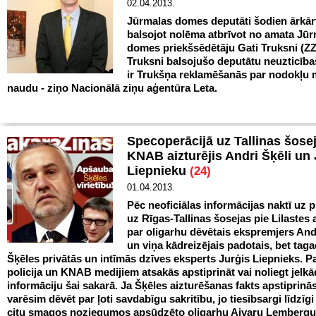
02.04.2013.
Jūrmalas domes deputāti šodien ārkār
balsojot nolēma atbrīvot no amata Jū
domes priekšsēdētāju Gati Truksni (ZZ
Truksni balsojušo deputātu neuzticīb
ir Trukšņa reklamēšanās par nodokļu 
naudu - ziņo Nacionālā ziņu aģentūra Leta.
Specoperācijā uz Tallinas šose
KNAB aizturējis Andri Šķēli un 
Liepnieku
(24)
01.04.2013.
Pēc neoficiālas informācijas naktī uz 
uz Rīgas-Tallinas šosejas pie Lilastes 
par oligarhu dēvētais ekspremjers And
un viņa kādreizējais padotais, bet tag
Šķēles privātās un intīmās dzīves eksperts Jurģis Liepnieks. 
policija un KNAB medijiem atsakās apstiprināt vai noliegt jelk
informāciju šai sakarā. Ja Šķēles aizturēšanas fakts apstiprinās
varēsim dēvēt par ļoti savdabīgu sakritību, jo tiesībsargi līdzīgi
citu smagos noziegumos apsūdzēto oligarhu Aivaru Lembergu