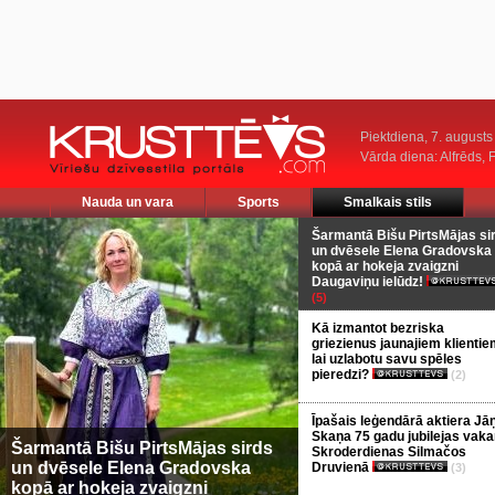
Piektdiena, 7. augusts
Vārda diena: Alfrēds, 
Nauda un vara
Sports
Smalkais stils
Šarmantā Bišu PirtsMājas si
un dvēsele Elena Gradovska
kopā ar hokeja zvaigzni
Daugaviņu ielūdz!
(5)
Kā izmantot bezriska
griezienus jaunajiem klientie
lai uzlabotu savu spēles
pieredzi?
(2)
Īpašais leģendārā aktiera Jā
Skaņa 75 gadu jubilejas vaka
Šarmantā Bišu PirtsMājas sirds
Skroderdienas Silmačos
un dvēsele Elena Gradovska
Druvienā
(3)
kopā ar hokeja zvaigzni