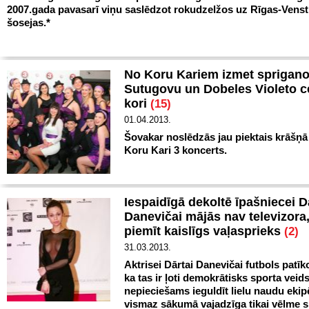
2007.gada pavasarī viņu saslēdzot rokudzelžos uz Rīgas-Venst
šosejas.*
No Koru Kariem izmet sprigano
Sutugovu un Dobeles Violeto c
kori
(15)
01.04.2013.
Šovakar noslēdzās jau piektais krāšņā
Koru Kari 3 koncerts.
Iespaidīgā dekoltē īpašniecei D
Danevičai mājās nav televizora,
piemīt kaislīgs vaļasprieks
(2)
31.03.2013.
Aktrisei Dārtai Danevičai futbols patīk
ka tas ir ļoti demokrātisks sporta veid
nepieciešams ieguldīt lielu naudu eki
vismaz sākumā vajadzīga tikai vēlme s