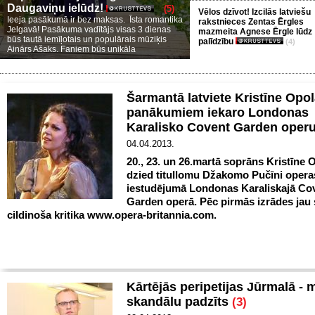
Daugaviņu ielūdz!
(5)
Vēlos dzīvot! Izcilās latviešu
Ieeja pasākumā ir bez maksas. Īsta romantika
rakstnieces Zentas Ērgles
Jelgavā! Pasākuma vadītājs visas 3 dienas
mazmeita Agnese Ērgle lūdz
būs tautā iemīļotais un populārais mūziķis
palīdzību
(4)
Ainārs Ašaks. Faniem būs unikāla
Šarmantā latviete Kristīne Opol
panākumiem iekaro Londonas
Karalisko Covent Garden oper
04.04.2013.
20., 23. un 26.martā soprāns Kristīne 
dzied titullomu Džakomo Pučīni opera
iestudējumā Londonas Karaliskajā Co
Garden operā. Pēc pirmās izrādes jau
cildinoša kritika www.opera-britannia.com.
Kārtējās peripetijas Jūrmalā - 
skandālu padzīts
(3)