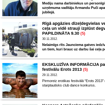
Mediju nama darbiniekus un personīgi
uzņēmuma vadītāju Armandu Puči apa
jubilejā.
Rīgā apgāzies dīzeļdegvielas v
ceļa un vidē strauji izplūst deg
PAPILDINĀTA 9.30
(5)
30.11.2012.
Nelaimīgs rīts Jaunciema gatves iedzī
un tiem, kuri brauc uz darbu šai ceļa 
EKSKLUZĪVA INFORMĀCIJA pa
festivālu Erots 2013
(5)
29.11.2012.
Pirmoreiz erotikas festivālā “Erots 2013” 
starptautisks club dance konkurss.