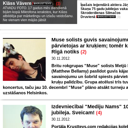
Klāss Vāvere
(1)
Īpašais leģendārā aktiera Jā
ATVADU FOTO. 17 gadus mēs diendienā
Skaņa 75 gadu jubilejas vaka
bijām kopā Mikrofona ierakstos, kur Klāss
Skroderdienas Silmačos
atbildēja par mārketingu un izlašu veidošanu.
Druvienā
(3)
Ne vienam vien mājās jābūt
Muse solists guvis savainojum
pārvietojas ar kruķiem; tomēr 
Rīgā notiks
(2)
30.11.2012.
Britu rokgrupas “Muse” solists Metjū
(Matthew Bellamy) paslīdot guvis kāja
savainojumu un šobrīd spiests pārviet
kruķu palīdzību. Grupa atcēlusi trīs t
koncertus, taču jau 10. decembrī “Muse” plāno atsākt turneju a
uzstāšanos Helsinkos.
Izdevniecībai "Mediju Nams" 1
jubileja. Sveicam!
(4)
30.11.2012.
Portāla Krusttevs.com redakcijas kolek