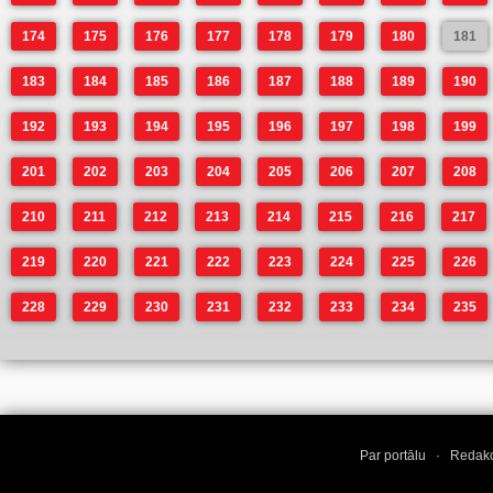
174
175
176
177
178
179
180
181
183
184
185
186
187
188
189
190
192
193
194
195
196
197
198
199
201
202
203
204
205
206
207
208
210
211
212
213
214
215
216
217
219
220
221
222
223
224
225
226
228
229
230
231
232
233
234
235
Par portālu
·
Redakc