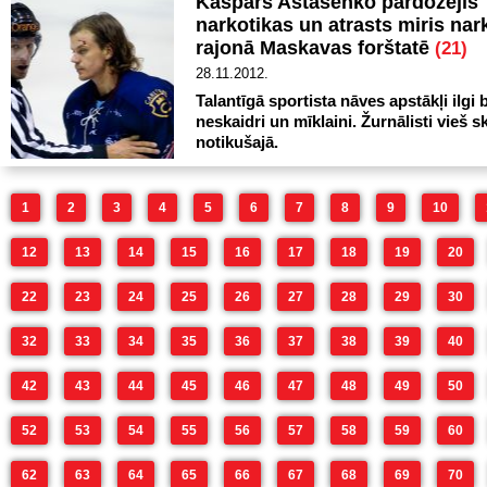
Kaspars Astašenko pārdozējis
narkotikas un atrasts miris n
rajonā Maskavas forštatē
(21)
28.11.2012.
Talantīgā sportista nāves apstākļi ilgi b
neskaidri un mīklaini. Žurnālisti vieš s
notikušajā.
1
2
3
4
5
6
7
8
9
10
12
13
14
15
16
17
18
19
20
22
23
24
25
26
27
28
29
30
32
33
34
35
36
37
38
39
40
42
43
44
45
46
47
48
49
50
52
53
54
55
56
57
58
59
60
62
63
64
65
66
67
68
69
70