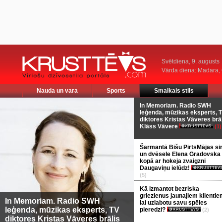
Svētdiena, 9. augusts
Vārda diena: Madara
Nauda un vara
Sports
Smalkais stils
In Memoriam. Radio SWH
leģenda, mūzikas eksperts, 
diktores Kristas Vāveres brā
Klāss Vāvere
(1)
Šarmantā Bišu PirtsMājas si
un dvēsele Elena Gradovska
kopā ar hokeja zvaigzni
Daugaviņu ielūdz!
(5)
Kā izmantot bezriska
griezienus jaunajiem klientie
In Memoriam. Radio SWH
lai uzlabotu savu spēles
leģenda, mūzikas eksperts, TV
pieredzi?
(2)
diktores Kristas Vāveres brālis