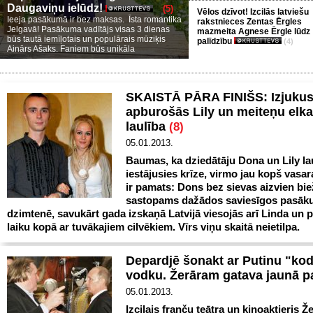
Daugaviņu ielūdz!
(5)
Vēlos dzīvot! Izcilās latviešu
Ieeja pasākumā ir bez maksas. Īsta romantika
rakstnieces Zentas Ērgles
Jelgavā! Pasākuma vadītājs visas 3 dienas
mazmeita Agnese Ērgle lūdz
būs tautā iemīļotais un populārais mūziķis
palīdzību
(4)
Ainārs Ašaks. Faniem būs unikāla
SKAISTĀ PĀRA FINIŠS: Izjukus
apburošās Lily un meiteņu elk
laulība
(8)
05.01.2013.
Baumas, ka dziedātāju Dona un Lily lau
iestājusies krīze, virmo jau kopš vasa
ir pamats: Dons bez sievas aizvien bi
sastopams dažādos saviesīgos pasā
dzimtenē, savukārt gada izskaņā Latvijā viesojās arī Linda un 
laiku kopā ar tuvākajiem cilvēkiem. Vīrs viņu skaitā neietilpa.
Depardjē šonakt ar Putinu "kod
vodku. Žerāram gatava jaunā 
05.01.2013.
Izcilais franču teātra un kinoaktieris Ž