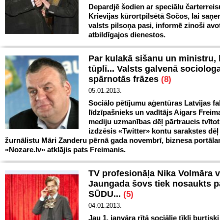
Depardjē šodien ar speciālu čarterreis
Krievijas kūrortpilsētā Sočos, lai saņe
valsts pilsoņa pasi, informē zinoši avot
atbildīgajos dienestos.
Par kulakā sišanu un ministru, 
tūplī... Valsts galvenā sociolog
spārnotās frāzes
(8)
05.01.2013.
Sociālo pētījumu aģentūras Latvijas fa
līdzīpašnieks un vadītājs Aigars Freim
mediju uzmanības dēļ pārtraucis tvītot
izdzēsis «Twitter» kontu sarakstes dēļ
žurnālistu Māri Zanderu pērnā gada novembrī, biznesa portāl
«Nozare.lv» atklājis pats Freimanis.
TV profesionāļa Nika Volmāra v
Jaungada šovs tiek nosaukts p
SŪDU...
(5)
04.01.2013.
Jau 1. janvāra rītā sociālie tīkli burtis