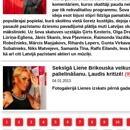
komentāriem, kuros skatītāji pauda ne
par tik nekvalitatīvu programmu. Šova
ideja esot bijusi stipri līdzīga pamatsk
populārajai popielai, kurā skolēnu vietā šoreiz kustējās, dejoja
pasaulē pazīstamu dziesmu pavadījumā plātīja muti Latvijas s
mākslinieki. Uz šova skatuves uzstājās Ģirts Ķesteris, Olga Dr
Lūriņa-Egliena, Jānis Skanis, Ieva Pļavniece, Raimonda Vazdika
Robežnieks, Mārcis Maņjakovs, Rihards Lepers, Gunta Virkava
Subatnieks, Niks Matvejevs, Samanta Tīna, Ralfs Eilands, Ieva 
kā arī citi Latvijā pazīstami aktieri un mūziķi.
Seksīgā Liene Brikouska veikus
palielināšanu. Ļaudis kritizē!
(9
04.01.2013.
Fotogalerijā Lienes izskats pērnā gada
1
2
3
4
5
6
7
8
9
10