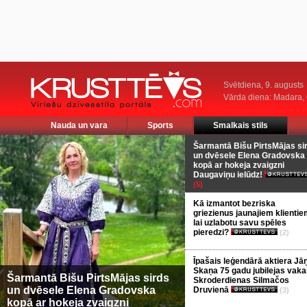
Svētdiena, 9. augusts
Vārda diena: Madara
Nauda un vara
Sports
Smalkais stils
Šarmantā Bišu PirtsMājas si
un dvēsele Elena Gradovska
kopā ar hokeja zvaigzni
Daugaviņu ielūdz!
(5)
Kā izmantot bezriska
griezienus jaunajiem klientie
lai uzlabotu savu spēles
pieredzi?
(2)
Īpašais leģendārā aktiera Jā
Skaņa 75 gadu jubilejas vaka
Šarmantā Bišu PirtsMājas sirds
Skroderdienas Silmačos
un dvēsele Elena Gradovska
Druvienā
(3)
kopā ar hokeja zvaigzni