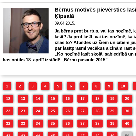
Bērnus motivēs pievērsties las
Ķīpsalā
09.04.2015.
Ja bērns prot burtus, vai tas nozīmē, k
lasīt? Ja prot lasīt, vai tas nozīmē, ka 
izlasīto? Atbildes uz šiem un citiem j
par lasītprasmi vecākus aicinām rast 
„Ko nozīmē lasīt skolā, sabiedrībā un
kas notiks 18. aprīlī izstādē „Bērnu pasaule 2015”.
1
2
3
4
5
6
7
8
9
10
12
13
14
15
16
17
18
19
20
22
23
24
25
26
27
28
29
30
32
33
34
35
36
37
38
39
40