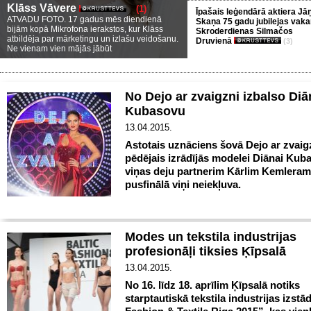
Klāss Vāvere
(1)
Īpašais leģendārā aktiera Jā
ATVADU FOTO. 17 gadus mēs diendienā
Skaņa 75 gadu jubilejas vaka
bijām kopā Mikrofona ierakstos, kur Klāss
Skroderdienas Silmačos
atbildēja par mārketingu un izlašu veidošanu.
Druvienā
(3)
Ne vienam vien mājās jābūt
No Dejo ar zvaigzni izbalso Di
Kubasovu
13.04.2015.
Astotais uznāciens šovā Dejo ar zvaig
pēdējais izrādījās modelei Diānai Kub
viņas deju partnerim Kārlim Kemleram
pusfinālā viņi neiekļuva.
Modes un tekstila industrijas
profesionāļi tiksies Ķīpsalā
13.04.2015.
No 16. līdz 18. aprīlim Ķīpsalā notiks
starptautiskā tekstila industrijas izstā