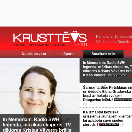
Pirmdiena, 10. august
Vārda diena: Brencis, 
Nauda un vara
Sports
Smalkais stils
In Memoriam. Radio SWH
leģenda, mūzikas eksperts, 
diktores Kristas Vāveres brā
Klāss Vāvere
(1)
Šarmantā Bišu PirtsMājas si
un dvēsele Elena Gradovska
kopā ar hokeja zvaigzni
Daugaviņu ielūdz!
(5)
Kā izmantot bezriska
griezienus jaunajiem klientie
In Memoriam. Radio SWH
lai uzlabotu savu spēles
leģenda, mūzikas eksperts, TV
pieredzi?
(2)
diktores Kristas Vāveres brālis