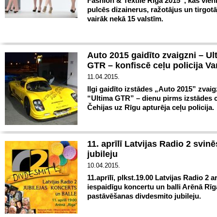
Fashion & Textile Riga 2015”, kas vie
pulcēs dizainerus, ražotājus un tirgot
vairāk nekā 15 valstīm.
Auto 2015 gaidīto zvaigzni – Ul
GTR – konfiscē ceļu policija V
11.04.2015.
Ilgi gaidīto izstādes „Auto 2015” zvaig
“Ultima GTR” – dienu pirms izstādes 
Čehijas uz Rīgu apturēja ceļu policija.
11. aprīlī Latvijas Radio 2 svin
jubileju
10.04.2015.
11.aprīlī, plkst.19.00 Latvijas Radio 2 a
iespaidīgu koncertu un balli Arēnā Rī
pastāvēšanas divdesmito jubileju.