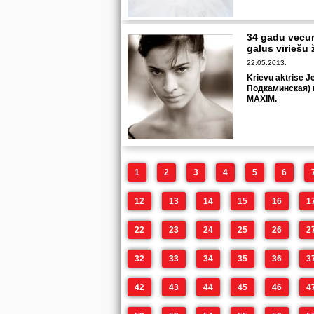
34 gadu vecum
galus vīrieš
22.05.2013.
Krievu aktrise 
Подкаминская) n
MAXIM.
1
2
3
4
5
6
12
13
14
15
16
1
22
23
24
25
26
2
32
33
34
35
36
3
42
43
44
45
46
4