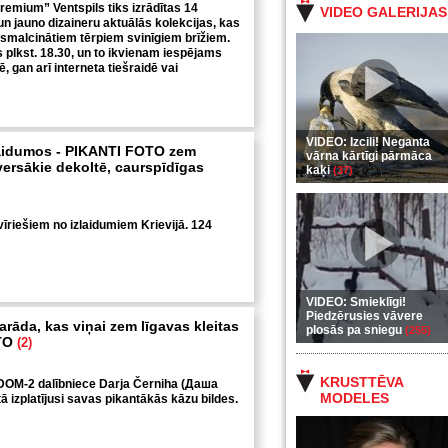
emium” Ventspils tiks izrādītas 14
VIDEO GALERIJAS
un jauno dizaineru aktuālās kolekcijas, kas
izsmalcinātiem tērpiem svinīgiem brīžiem.
lkst. 18.30, un to ikvienam iespējams
ē, gan arī interneta tiešraidē vai
VIDEO: Izcili! Neganta
laidumos - PIKANTI FOTO zem
vārna kārtīgi pārmāca
versākie dekoltē, caurspīdīgas
kaķi
(37)
vīriešiem no izlaidumiem Krievijā. 124
VIDEO: Smieklīgi!
Piedzērusies vāvere
rāda, kas viņai zem līgavas kleitas
plosās pa sniegu
(255)
OTO
(2)
KRUSTTĒVA
 DOM-2 dalībniece Darja Černiha (Даша
MODELES
ā izplatījusi savas pikantākās kāzu bildes.