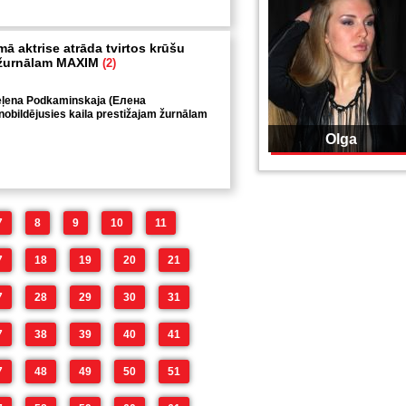
ā aktrise atrāda tvirtos krūšu
u žurnālam MAXIM
(2)
Jeļena Podkaminskaja (Елена
obildējusies kaila prestižajam žurnālam
Olga
7
8
9
10
11
7
18
19
20
21
7
28
29
30
31
7
38
39
40
41
7
48
49
50
51