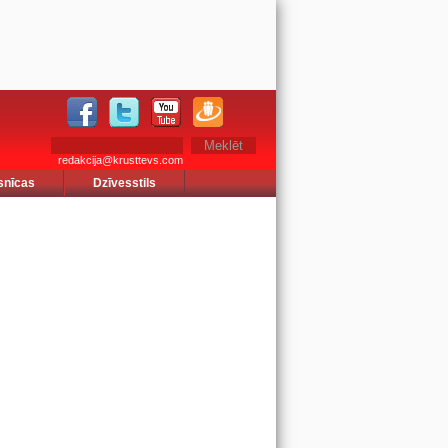
redakcija@krusttevs.com
snīcas
Dzīvesstils