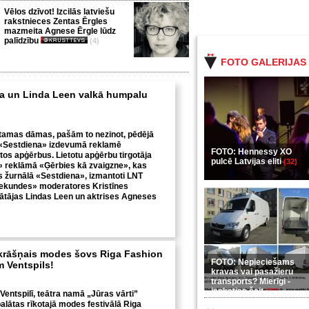
Vēlos dzīvot! Izcilās latviešu
rakstnieces Zentas Ērgles
mazmeita Agnese Ērgle lūdz
palīdzību
(4)
FOTO GALERIJAS
a un Linda Leen valkā humpalu
stamas dāmas, pašām to nezinot, pēdējā
 «Sestdiena» izdevumā reklamē
FOTO: Hennessy XO
os apģērbus. Lietotu apģērbu tirgotāja
pulcē Latvijas eliti
(32)
 reklāmā «Ģērbies kā zvaigzne», kas
s žurnālā «Sestdiena», izmantoti LNT
sekundes» moderatores Kristīnes
ātājas Lindas Leen un aktrises Agneses
krāšņais modes šovs Riga Fashion
FOTO: Nepieciešams
 Ventspils!
kravas vai pasažieru
transports? Mierīgi -
ieskaties šeit
(35)
ā Ventspilī, teātra namā „Jūras vārti”
alātas rīkotajā modes festivālā Riga