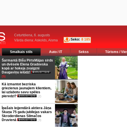
Ceturtdiena, 6. augusts
Seko:
8 185
Vārda diena: Askolds, Aisma
Smalkais stils
Auto / IT
Sekss
Tūrisms / Vie
Šarmantā Bišu PirtsMājas sirds
un dvēsele Elena Gradovska
kopā ar hokeja zvaigzni
Daugaviņu ielūdz!
(5)
Kā izmantot bezriska
griezienus jaunajiem klientiem,
lai uzlabotu savu spēles
pieredzi?
(2)
Īpašais leģendārā aktiera Jāņa
Skaņa 75 gadu jubilejas vakars
Skroderdienas Silmačos
Druvienā
(3)