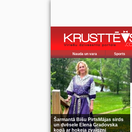
Nauda un vara
Sports
Šarmantā Bišu PirtsMājas sirds
un dvēsele Elena Gradovska
kopā ar hokeja zvaigzni