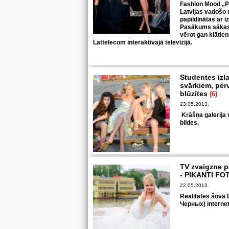
Fashion Mood „Pr
Latvijas vadošo 
papildinātas ar 
Pasākums sākas p
vērot gan klātien
Lattelecom interaktīvajā televīzijā.
Studentes iz
svārkiem, per
blūzītes
(6)
23.05.2013.
Krāšņa galerija 
bildes.
TV zvaigzne pa
- PIKANTI F
22.05.2013.
Realitātes šova
Черных) internet