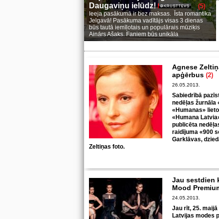
Daugaviņu ielūdz!
(5)
Ieeja pasākumā ir bez maksas. Īsta romantika
Jelgavā! Pasākuma vadītājs visas 3 dienas
būs tautā iemīļotais un populārais mūziķis
Ainārs Ašaks. Faniem būs unikāla
Agnese Zeltiņ
apģērbus
(2)
26.05.2013.
Sabiedrībā pazī
nedēļas žurnāla
«Humanas» lietot
«Humana Latvia»
publicēta nedēļa
raidījuma «900 
Garklāvas, dzied
Zeltiņas foto.
Jau sestdien 
Mood Premium
24.05.2013.
Jau rīt, 25. maij
Latvijas modes p