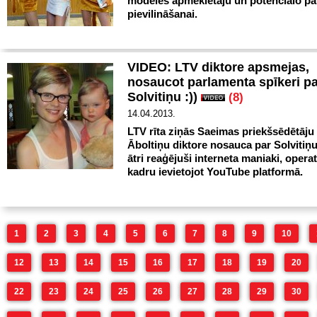
modeles apmeklētāju un potenciālo pa
pievilināšanai.
VIDEO: LTV diktore apsmejas,
nosaucot parlamenta spīkeri p
Solvitiņu :))
(8)
14.04.2013.
LTV rīta ziņās Saeimas priekšsēdētāju 
Āboltiņu diktore nosauca par Solvitiņu
ātri reaģējuši interneta maniaki, operat
kadru ievietojot YouTube platformā.
1
2
3
4
5
6
7
8
9
10
12
13
14
15
16
17
18
19
20
22
23
24
25
26
27
28
29
30