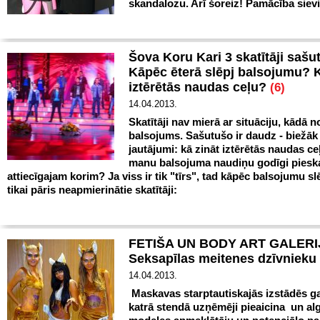
skandalozu. Arī šoreiz! Pamācība siev
Šova Koru Kari 3 skatītāji sašut
Kāpēc ēterā slēpj balsojumu? K
iztērētās naudas ceļu?
(6)
14.04.2013.
Skatītāji nav mierā ar situāciju, kādā n
balsojums. Sašutušo ir daudz - biežāk
jautājumi: kā zināt iztērētās naudas ce
manu balsojuma naudiņu godīgi pieska
attiecīgajam korim? Ja viss ir tik "tīrs", tad kāpēc balsojumu sl
tikai pāris neapmierinātie skatītāji:
FETIŠA UN BODY ART GALERI
Seksapīlas meitenes dzīvnieku
14.04.2013.
Maskavas starptautiskajās izstādēs g
katrā stendā uzņēmēji pieaicina un al