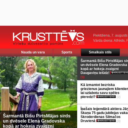
Piektdiena, 7. augusts
Vārda diena: Alfrēds, 
Nauda un vara
Sports
Smalkais stils
Šarmantā Bišu PirtsMājas si
un dvēsele Elena Gradovska
kopā ar hokeja zvaigzni
Daugaviņu ielūdz!
(5)
Kā izmantot bezriska
griezienus jaunajiem klientie
lai uzlabotu savu spēles
pieredzi?
(2)
Īpašais leģendārā aktiera Jā
Skaņa 75 gadu jubilejas vaka
Šarmantā Bišu PirtsMājas sirds
Skroderdienas Silmačos
un dvēsele Elena Gradovska
Druvienā
(3)
kopā ar hokeja zvaigzni