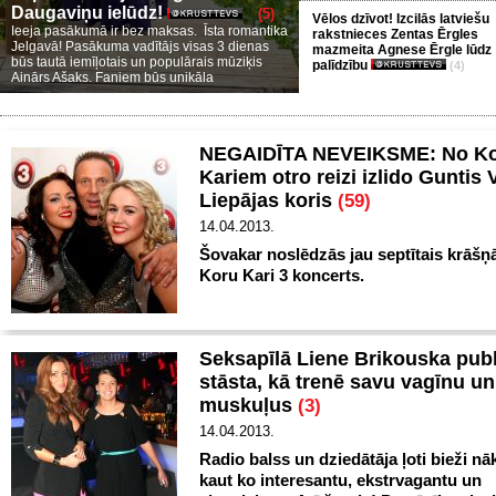
Daugaviņu ielūdz!
(5)
Vēlos dzīvot! Izcilās latviešu
Ieeja pasākumā ir bez maksas. Īsta romantika
rakstnieces Zentas Ērgles
Jelgavā! Pasākuma vadītājs visas 3 dienas
mazmeita Agnese Ērgle lūdz
būs tautā iemīļotais un populārais mūziķis
palīdzību
(4)
Ainārs Ašaks. Faniem būs unikāla
NEGAIDĪTA NEVEIKSME: No K
Kariem otro reizi izlido Guntis 
Liepājas koris
(59)
14.04.2013.
Šovakar noslēdzās jau septītais krāšņ
Koru Kari 3 koncerts.
Seksapīlā Liene Brikouska publ
stāsta, kā trenē savu vagīnu un
muskuļus
(3)
14.04.2013.
Radio balss un dziedātāja ļoti bieži nāk
kaut ko interesantu, ekstrvagantu un