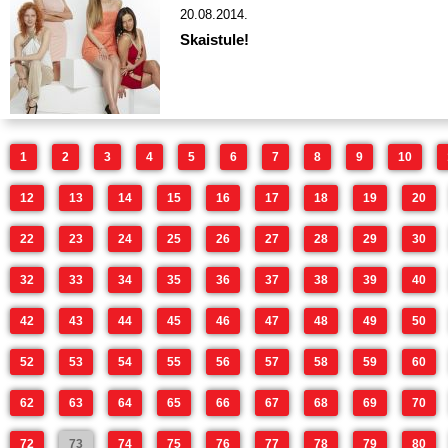
20.08.2014.
Skaistule!
1
2
3
4
5
6
7
8
9
10
12
13
14
15
16
17
18
19
20
22
23
24
25
26
27
28
29
30
32
33
34
35
36
37
38
39
40
42
43
44
45
46
47
48
49
50
52
53
54
55
56
57
58
59
60
62
63
64
65
66
67
68
69
70
72
73
74
75
76
77
78
79
80