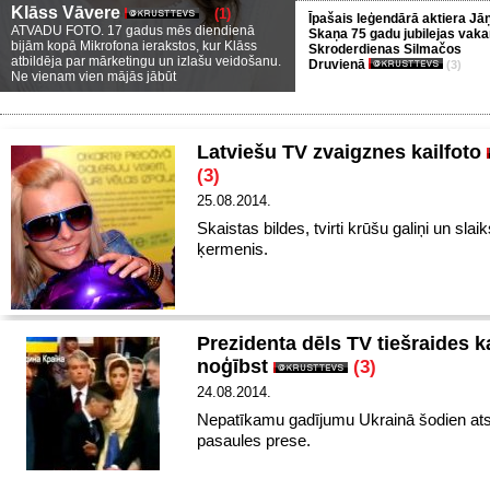
Klāss Vāvere
(1)
Īpašais leģendārā aktiera Jā
ATVADU FOTO. 17 gadus mēs diendienā
Skaņa 75 gadu jubilejas vaka
bijām kopā Mikrofona ierakstos, kur Klāss
Skroderdienas Silmačos
atbildēja par mārketingu un izlašu veidošanu.
Druvienā
(3)
Ne vienam vien mājās jābūt
Latviešu TV zvaigznes kailfoto
(3)
25.08.2014.
Skaistas bildes, tvirti krūšu galiņi un slai
ķermenis.
Prezidenta dēls TV tiešraides k
noģībst
(3)
24.08.2014.
Nepatīkamu gadījumu Ukrainā šodien at
pasaules prese.