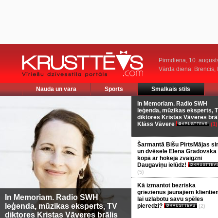
Pirmdiena, 10. august
Vārda diena: Brencis, 
Nauda un vara
Sports
Smalkais stils
In Memoriam. Radio SWH
leģenda, mūzikas eksperts, 
diktores Kristas Vāveres brā
Klāss Vāvere
(1)
Šarmantā Bišu PirtsMājas si
un dvēsele Elena Gradovska
kopā ar hokeja zvaigzni
Daugaviņu ielūdz!
(5)
Kā izmantot bezriska
griezienus jaunajiem klientie
In Memoriam. Radio SWH
lai uzlabotu savu spēles
leģenda, mūzikas eksperts, TV
pieredzi?
(2)
diktores Kristas Vāveres brālis