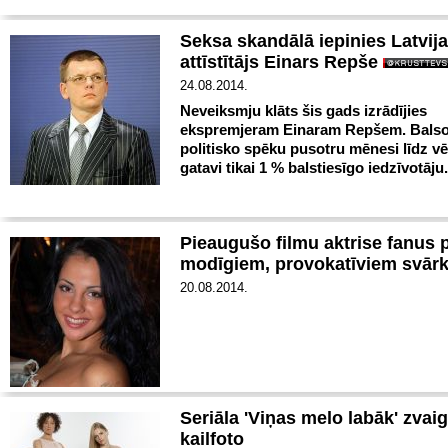
Seksa skandālā iepinies Latvij
attīstītājs Einars Repše
24.08.2014.
Neveiksmju klāts šis gads izrādījies
ekspremjeram Einaram Repšem. Balsot
politisko spēku pusotru mēnesi līdz v
gatavi tikai 1 % balstiesīgo iedzīvotāju.
Pieaugušo filmu aktrise fanus p
modīgiem, provokatīviem svār
20.08.2014.
Seriāla 'Viņas melo labāk' zvai
kailfoto