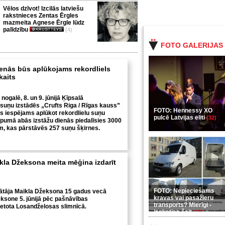
Vēlos dzīvot! Izcilās latviešu
rakstnieces Zentas Ērgles
mazmeita Agnese Ērgle lūdz
palīdzību
(4)
FOTO GALERIJAS
ienās būs aplūkojams rekordliels
kaits
nogalē, 8. un 9. jūnijā Ķīpsalā
 suņu izstādēs „Crufts Riga / Rīgas kauss”
FOTO: Hennessy XO
s iespējams aplūkot rekordlielu suņu
pulcē Latvijas eliti
(32)
opumā abās izstāžu dienās piedalīsies 3000
īm, kas pārstāvēs 257 suņu šķirnes.
kla Džeksona meita mēģina izdarīt
FOTO: Nepieciešams
ātāja Maikla Džeksona 15 gadus vecā
kravas vai pasažieru
ksone 5. jūnijā pēc pašnāvības
transports? Mierīgi -
etota Losandželosas slimnīcā.
ieskaties šeit
(35)