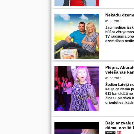
Nekādu dzemd
01.06.2013.
Jau medijos izsk
būšot vērojamas ē
TV raidījuma pro
dzemdības netik
Plēpis, Akurat
vēlēšanās kand
01.06.2013.
Šodien Latvijā n
kauja gaidāma pa
611 kandidāti no
Ziņas« piedāvā ie
orientēties, kāds
Dejo ar zvaig
dāmai noslīd 
(3)