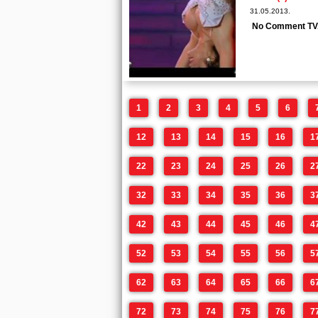
31.05.2013.
No Comment TV
1
2
3
4
5
6
12
13
14
15
16
1
22
23
24
25
26
2
32
33
34
35
36
3
42
43
44
45
46
4
52
53
54
55
56
5
62
63
64
65
66
6
72
73
74
75
76
7