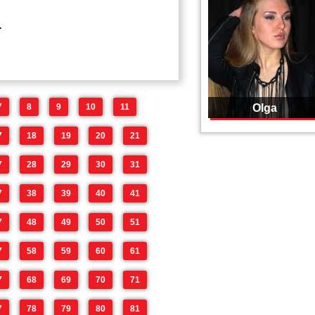
.
7
8
9
10
11
Olga
7
18
19
20
21
7
28
29
30
31
7
38
39
40
41
7
48
49
50
51
7
58
59
60
61
7
68
69
70
71
7
78
79
80
81