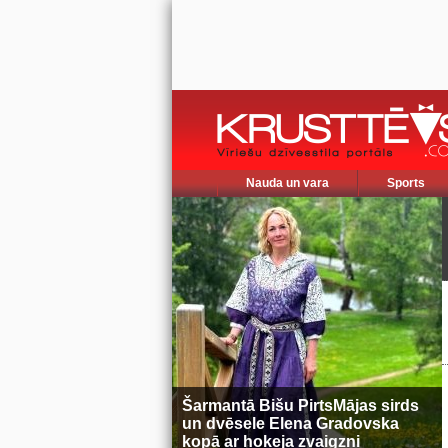
Nauda un vara
Sports
Šarmantā Bišu PirtsMājas sirds
un dvēsele Elena Gradovska
kopā ar hokeja zvaigzni