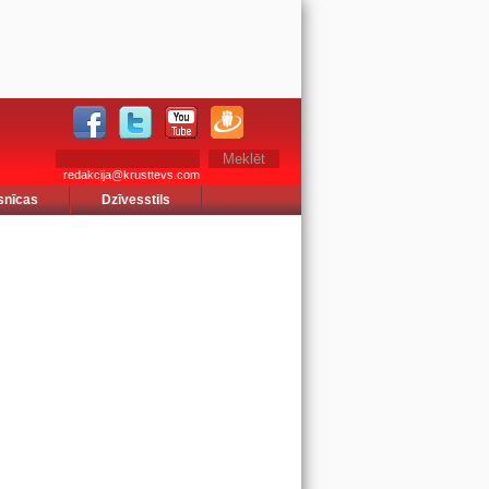
redakcija@krusttevs.com
snīcas
Dzīvesstils