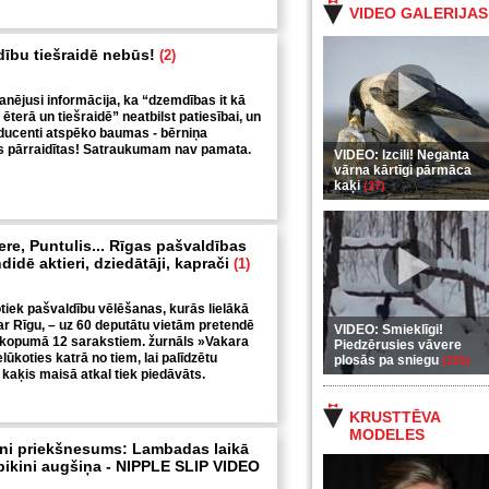
VIDEO GALERIJAS
ību tiešraidē nebūs!
(2)
anējusi informācija, ka “dzemdības it kā
terā un tiešraidē” neatbilst patiesībai, un
ducenti atspēko baumas - bērniņa
s pārraidītas! Satraukumam nav pamata.
VIDEO: Izcili! Neganta
vārna kārtīgi pārmāca
kaķi
(37)
ere, Puntulis... Rīgas pašvaldības
idē aktieri, dziedātāji, kaprači
(1)
otiek pašvaldību vēlēšanas, kurās lielākā
r Rīgu, – uz 60 deputātu vietām pretendē
VIDEO: Smieklīgi!
 kopumā 12 sarakstiem. žurnāls »Vakara
Piedzērusies vāvere
lūkoties katrā no tiem, lai palīdzētu
plosās pa sniegu
(255)
 kaķis maisā atkal tiek piedāvāts.
KRUSTTĒVA
MODELES
zni priekšnesums: Lambadas laikā
bikini augšiņa - NIPPLE SLIP VIDEO