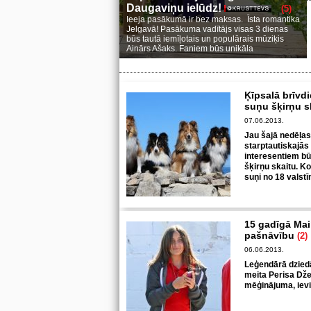
Daugaviņu ielūdz!
(5)
Ieeja pasākumā ir bez maksas. Īsta romantika
Jelgavā! Pasākuma vadītājs visas 3 dienas
būs tautā iemīļotais un populārais mūziķis
Ainārs Ašaks. Faniem būs unikāla
Ķīpsalā brīvd
suņu šķirņu s
07.06.2013.
Jau šajā nedēļas 
starptautiskajās
interesentiem bū
šķirņu skaitu. K
suņi no 18 valst
15 gadīgā Mai
pašnāvību
(2)
06.06.2013.
Leģendārā dzied
meita Perisa Dže
mēģinājuma, ievi