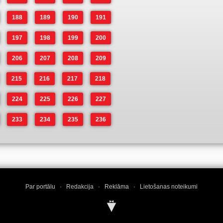
188
189
190
191
197
198
199
200
206
207
208
209
215
216
217
218
224
225
226
227
233
234
235
236
Par portālu
·
Redakcija
·
Reklāma
·
Lietošanas noteikumi