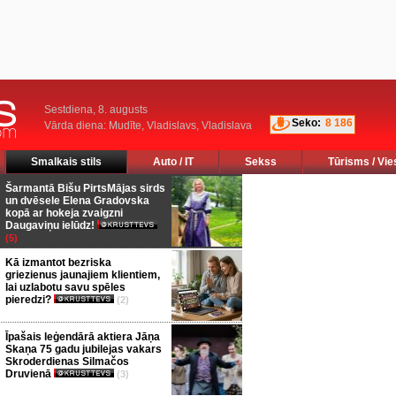
Sestdiena, 8. augusts
Seko:
8 186
Vārda diena: Mudīte, Vladislavs, Vladislava
Smalkais stils
Auto / IT
Sekss
Tūrisms / Vie
Šarmantā Bišu PirtsMājas sirds
un dvēsele Elena Gradovska
kopā ar hokeja zvaigzni
Daugaviņu ielūdz!
(5)
Kā izmantot bezriska
griezienus jaunajiem klientiem,
lai uzlabotu savu spēles
pieredzi?
(2)
Īpašais leģendārā aktiera Jāņa
Skaņa 75 gadu jubilejas vakars
Skroderdienas Silmačos
Druvienā
(3)