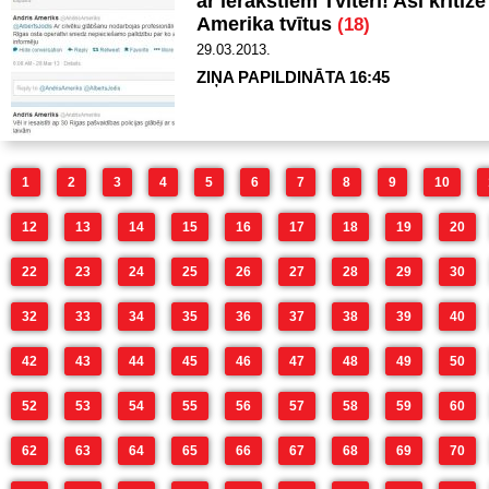
ar ierakstiem Tviterī! Asi kritiz
Amerika tvītus
(18)
29.03.2013.
ZIŅA PAPILDINĀTA 16:45
1
2
3
4
5
6
7
8
9
10
12
13
14
15
16
17
18
19
20
22
23
24
25
26
27
28
29
30
32
33
34
35
36
37
38
39
40
42
43
44
45
46
47
48
49
50
52
53
54
55
56
57
58
59
60
62
63
64
65
66
67
68
69
70