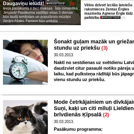
Daugaviņu ielūdz!
(5)
Vēlos dzīvot! Izcilās latviešu
Ieeja pasākumā ir bez maksas. Īsta romantika
rakstnieces Zentas Ērgles
Jelgavā! Pasākuma vadītājs visas 3 dienas
mazmeita Agnese Ērgle lūdz
būs tautā iemīļotais un populārais mūziķis
palīdzību
(4)
Ainārs Ašaks. Faniem būs unikāla
Šonakt guļam mazāk un grieža
stundu uz priekšu
(3)
30.03.2013.
Naktī no sestdienas uz svētdienu Latvi
daudzviet citur pasaulē notiks pāreja 
laiku, kad pulksteņa rādītāji būs jāpag
vienu stundu uz priekšu.
Mode četrkājainiem un divkājai
Suņi, kaķi un citi mīluļi Lieldie
brīvdienās Ķīpsalā
(2)
30.03.2013.
Pasākumu programma: