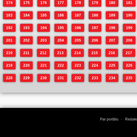
174
175
176
177
178
179
180
181
183
184
185
186
187
188
189
190
192
193
194
195
196
197
198
199
201
202
203
204
205
206
207
208
210
211
212
213
214
215
216
217
219
220
221
222
223
224
225
226
228
229
230
231
232
233
234
235
Par portālu
·
Redakc