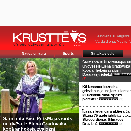
Sestdiena, 8. augusts
Vārda diena: Mudīte, V
Nauda un vara
Sports
Smalkais stils
Šarmantā Bišu PirtsMājas si
un dvēsele Elena Gradovska
kopā ar hokeja zvaigzni
Daugaviņu ielūdz!
(5)
Kā izmantot bezriska
griezienus jaunajiem klientie
lai uzlabotu savu spēles
pieredzi?
(2)
Īpašais leģendārā aktiera Jā
Skaņa 75 gadu jubilejas vaka
Šarmantā Bišu PirtsMājas sirds
Skroderdienas Silmačos
un dvēsele Elena Gradovska
Druvienā
(3)
kopā ar hokeja zvaigzni