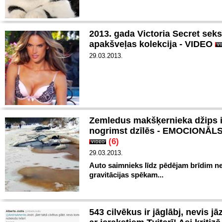
2013. gada Victoria Secret sek
apakšveļas kolekcija - VIDEO
29.03.2013.
Zemledus makšķernieka džips i
nogrimst dzīlēs - EMOCIONĀL
(6)
29.03.2013.
Auto saimnieks līdz pēdējam brīdim n
gravitācijas spēkam...
543 cilvēkus ir jāglābj, nevis j