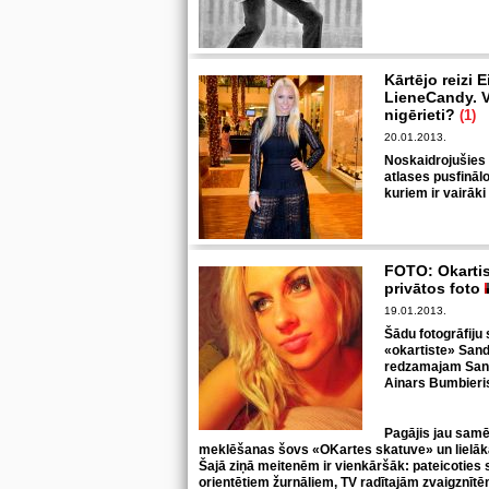
Kārtējo reizi 
LieneCandy. 
nigērieti?
(1)
20.01.2013.
Noskaidrojušies 
atlases pusfinālo
kuriem ir vairāki 
FOTO: Okartis
privātos foto
19.01.2013.
Šādu fotogrāfiju 
«okartiste» Sandi
redzamajam Sandr
Ainars Bumbieri
Pagājis jau samēr
meklēšanas šovs «OKartes skatuve» un lielākā 
Šajā ziņā meitenēm ir vienkāršāk: pateicoties s
orientētiem žurnāliem, TV radītajām zvaigznīt