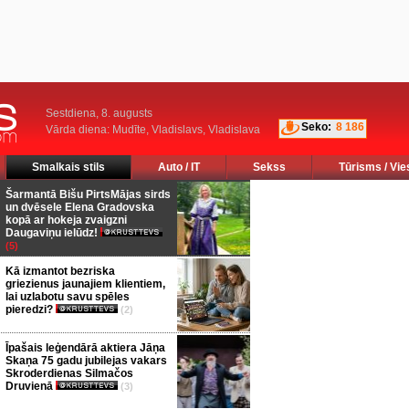
Sestdiena, 8. augusts
Seko:
8 186
Vārda diena: Mudīte, Vladislavs, Vladislava
Smalkais stils
Auto / IT
Sekss
Tūrisms / Vie
Šarmantā Bišu PirtsMājas sirds
un dvēsele Elena Gradovska
kopā ar hokeja zvaigzni
Daugaviņu ielūdz!
(5)
Kā izmantot bezriska
griezienus jaunajiem klientiem,
lai uzlabotu savu spēles
pieredzi?
(2)
Īpašais leģendārā aktiera Jāņa
Skaņa 75 gadu jubilejas vakars
Skroderdienas Silmačos
Druvienā
(3)