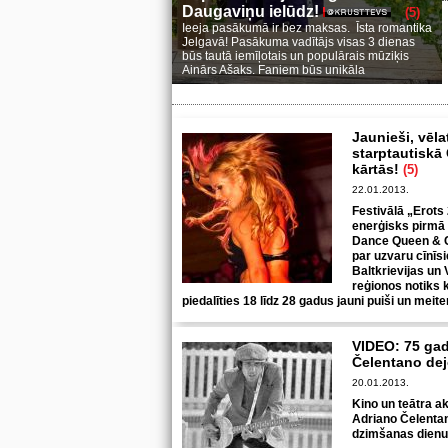
Daugaviņu ielūdz!
(5)
Ieeja pasākumā ir bez maksas. Īsta romantika
Jelgavā! Pasākuma vadītājs visas 3 dienas
būs tautā iemīļotais un populārais mūziķis
Ainārs Ašaks. Faniem būs unikāla
Jaunieši, vēla
starptautiskā
kārtās!
(5)
22.01.2013.
Festivālā „Erots 
enerģisks pirmā 
Dance Queen & Cl
par uzvaru cīnīsi
Baltkrievijas un 
reģionos notiks k
piedalīties 18 līdz 28 gadus jauni puiši un meit
VIDEO: 75 gad
Čelentano d
20.01.2013.
Kino un teātra ak
Adriano Čelenta
dzimšanas dienu