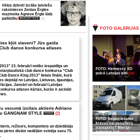
Vēlos dzīvot! Izcilās latviešu
rakstnieces Zentas Ērgles
mazmeita Agnese Ērgle lūdz
palīdzību
(4)
FOTO GALERIJAS
ties kļūt slaveni? Jūs gaida
 Club dance konkursa atlases
2013” 23. februārī notiks iespaidīgs un
FOTO: Hennessy XO
starptautiskā club dance konkursa ”Club
pulcē Latvijas eliti
(32)
ub Dance King 2013” lielais fināls, kurā
es dejotāji no Latvijas, Lietuvas, Igaunijas,
Vācijas. Janvārī un februārī Latvijas
onkursa atlases kārtas, kurās ir aicināti
enes.
u vecumā izcilais aktieris Adriano
ejo GANGNAM STYLE
(2)
FOTO: Nepieciešams
kravas vai pasažieru
tieris, režisors, komponists un dziedātājs
transports? Mierīgi -
no pirms divām nedēļām svinēja savu 75.
ieskaties šeit
(35)
.