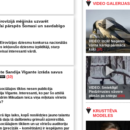
VIDEO GALERIJAS
Eirovīzijā mēģinās uzvarēt
Vai pārspēs Šomasi un savdabīgo
VIDEO: Izcili! Neganta
Eirovīzijas dziesmu konkursa nacionālās
vārna kārtīgi pārmāca
s iekļuvušo dziesmu izpildītāji, starp
kaķi
(37)
visai interesanti vārdi.
te Sandija Vīgante izrāda savus
(10)
VIDEO: Smieklīgi!
sociālajos tīklos nesen publicēja
Piedzērusies vāvere
ja Vīgante. Interesanti, ko par šo attēlā
plosās pa sniegu
(255)
im Mikudam teica viņa mīļotais vīrietis
s?
KRUSTTĒVA
ā ilgs laiks, kopš noslēdzies jauno talantu
MODELES
daļa tā dalībnieku grimuši aizmirstībā.
ociālajiem tīkliem un uz vīriešu auditoriju
ēm (precīzāk – komētiņām) ir iespējams par