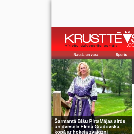
Nauda un vara
Sports
Šarmantā Bišu PirtsMājas sirds
un dvēsele Elena Gradovska
kopā ar hokeja zvaigzni