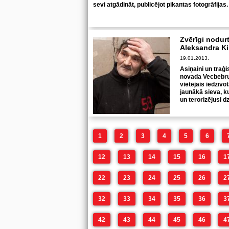
sevi atgādināt, publicējot pikantas fotogrāfijas.
Zvērīgi nodur
Aleksandra Ki
19.01.2013.
Asiņaini un traģ
novada Vecbebru
vietējais iedzīvo
jaunākā sieva, k
un terorizējusi d
1
2
3
4
5
6
12
13
14
15
16
1
22
23
24
25
26
2
32
33
34
35
36
3
42
43
44
45
46
4