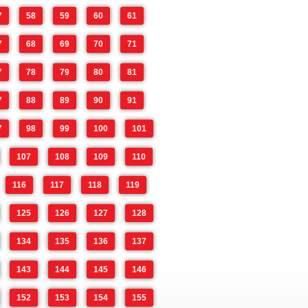
7
58
59
60
61
7
68
69
70
71
7
78
79
80
81
7
88
89
90
91
7
98
99
100
101
107
108
109
110
116
117
118
119
125
126
127
128
134
135
136
137
143
144
145
146
152
153
154
155