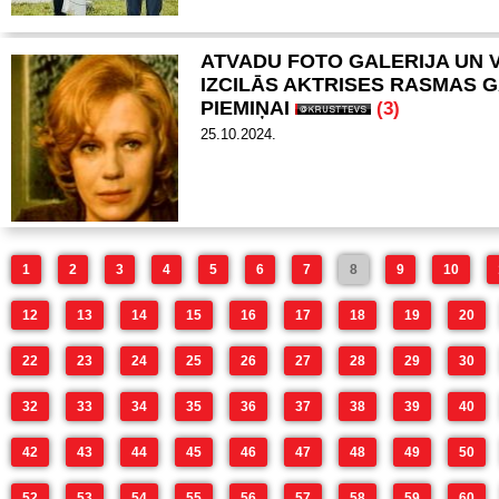
ATVADU FOTO GALERIJA UN 
IZCILĀS AKTRISES RASMAS 
PIEMIŅAI
(3)
25.10.2024.
1
2
3
4
5
6
7
8
9
10
12
13
14
15
16
17
18
19
20
22
23
24
25
26
27
28
29
30
32
33
34
35
36
37
38
39
40
42
43
44
45
46
47
48
49
50
52
53
54
55
56
57
58
59
60