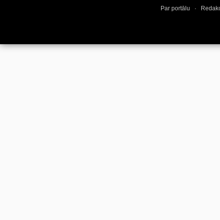
Par portālu
·
Redakc