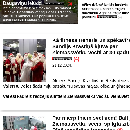
Daugaviņu ielūdz!
(5)
Vēlos dzīvot! Izcilās latviešu
Ieeja pasākumā ir bez maksas. Īsta romantika
rakstnieces Zentas Ērgles
Jelgavā! Pasākuma vadītājs visas 3 dienas
mazmeita Agnese Ērgle lūdz
būs tautā iemīļotais un populārais mūziķis
palīdzību
(4)
Ainārs Ašaks. Faniem būs unikāla
Kā fitnesa treneris un spēkavīr
Sandijs Krastiņš kļuva par
Ziemassvētku vecīti ar 30 gadu
(4)
21.12.2024.
Aktieris Sandijs Krastiņš un Realspiedziv
Vai arī tu vēlies šādu mīļu pasākumu savās mājās, ofisā un ģimen
Vai esi kādreiz redzējis simtiem Ziemassvētku vecīšu vienuvie
Par mierpilniem svētkiem! Balti
Ziemassvētku vecīši spilgtā zib