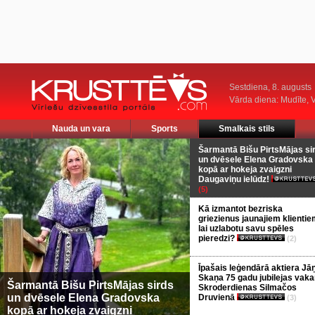
Sestdiena, 8. augusts
Vārda diena: Mudīte, V
Nauda un vara
Sports
Smalkais stils
Šarmantā Bišu PirtsMājas si
un dvēsele Elena Gradovska
kopā ar hokeja zvaigzni
Daugaviņu ielūdz!
(5)
Kā izmantot bezriska
griezienus jaunajiem klientie
lai uzlabotu savu spēles
pieredzi?
(2)
Īpašais leģendārā aktiera Jā
Skaņa 75 gadu jubilejas vaka
Šarmantā Bišu PirtsMājas sirds
Skroderdienas Silmačos
un dvēsele Elena Gradovska
Druvienā
(3)
kopā ar hokeja zvaigzni