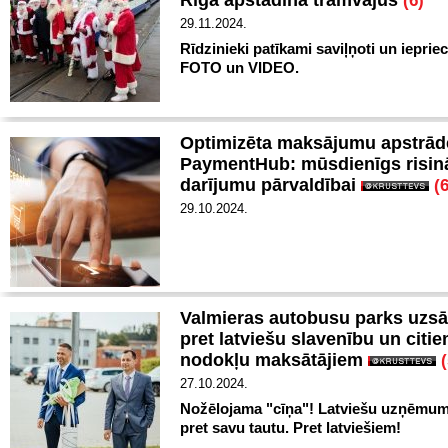
Rīgā apstādina tramvajus
(6)
29.11.2024.
Rīdzinieki patīkami saviļņoti un iepriec
FOTO un VIDEO.
Optimizēta maksājumu apstrād
PaymentHub: mūsdienīgs risi
darījumu pārvaldībai
(6
29.10.2024.
Valmieras autobusu parks uzsā
pret latviešu slavenību un citi
nodokļu maksātājiem
(
27.10.2024.
Nožēlojama "cīņa"! Latviešu uzņēmum
pret savu tautu. Pret latviešiem!