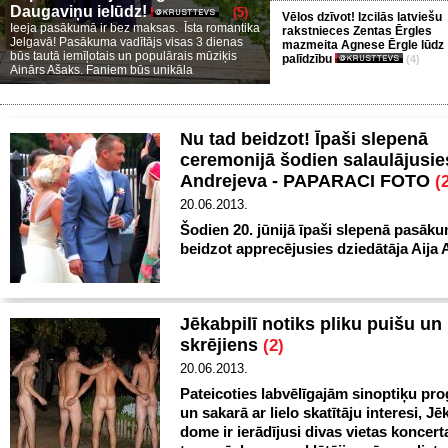
Daugaviņu ielūdz!
(5)
Vēlos dzīvot! Izcilās latviešu
Ieeja pasākumā ir bez maksas. Īsta romantika
rakstnieces Zentas Ērgles
Jelgavā! Pasākuma vadītājs visas 3 dienas
mazmeita Agnese Ērgle lūdz
būs tautā iemīļotais un populārais mūziķis
palīdzību
(4)
Ainārs Ašaks. Faniem būs unikāla
Nu tad beidzot! Īpaši slepenā
ceremonijā šodien salaulājusie
Andrejeva - PAPARACI FOTO
(
20.06.2013.
Šodien 20. jūnijā īpaši slepenā pasāk
beidzot apprecējusies dziedātāja Aija 
Jēkabpilī notiks pliku puišu un
skrējiens
(2)
20.06.2013.
Pateicoties labvēlīgajām sinoptiķu p
un sakarā ar lielo skatītāju interesi, Jē
dome ir ierādījusi divas vietas koncert