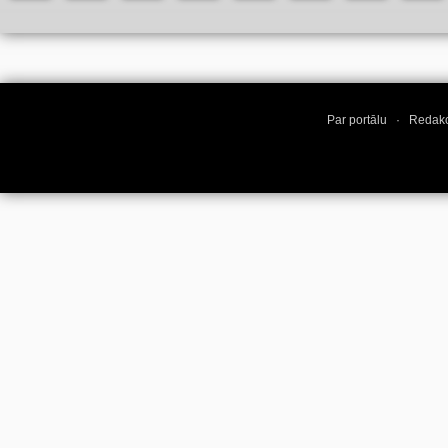
Par portālu
·
Redakc