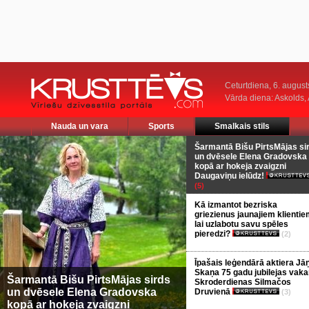
Ceturtdiena, 6. august
Vārda diena: Askolds,
Nauda un vara
Sports
Smalkais stils
Šarmantā Bišu PirtsMājas si
un dvēsele Elena Gradovska
kopā ar hokeja zvaigzni
Daugaviņu ielūdz!
(5)
Kā izmantot bezriska
griezienus jaunajiem klientie
lai uzlabotu savu spēles
pieredzi?
(2)
Īpašais leģendārā aktiera Jā
Skaņa 75 gadu jubilejas vaka
Šarmantā Bišu PirtsMājas sirds
Skroderdienas Silmačos
un dvēsele Elena Gradovska
Druvienā
(3)
kopā ar hokeja zvaigzni