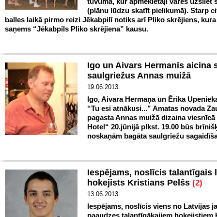
tuvumā, kur apmeklētāji varēs uzsliet s
(plānu lūdzu skatīt pielikumā). Starp ci
balles laikā pirmo reizi Jēkabpilī notiks arī Pliko skrējiens, kura
saņems “Jēkabpils Pliko skrējiena” kausu.
Igo un Aivars Hermanis aicina 
saulgriežus Annas muižā
19.06.2013.
Igo, Aivara Hermaņa un Ērika Upeniek
“Tu esi atnākusi...” Amatas novada Z
pagasta Annas muižā dizaina viesnīcā
Hotel“ 20.jūnijā plkst. 19.00 būs brīniš
noskaņām bagāta saulgriežu sagaidīš
Iespējams, noslīcis talantīgais 
hokejists Kristians Pelšs
(2)
13.06.2013.
Iespējams, noslīcis viens no Latvijas 
paaudzes talantīgākajiem hokejistiem 