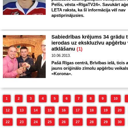
Pelšs, vēsta «RīgaTV24». Savukārt aģ
LETA raksta, ka šī informācija vēl nav
apstiprinājusies.
Sabiedrības krējums 34 grādu t
ierodas uz ekskluzīvu apģērbu 
atklāšanu
(1)
10.06.2013.
Pašā Rīgas centrā, Brīvības ielā, ticis 
jauns oriģinālo zīmolu apģērbu veikal
«Korona».
1
2
3
4
5
6
7
8
9
10
12
13
14
15
16
17
18
19
20
22
23
24
25
26
27
28
29
30