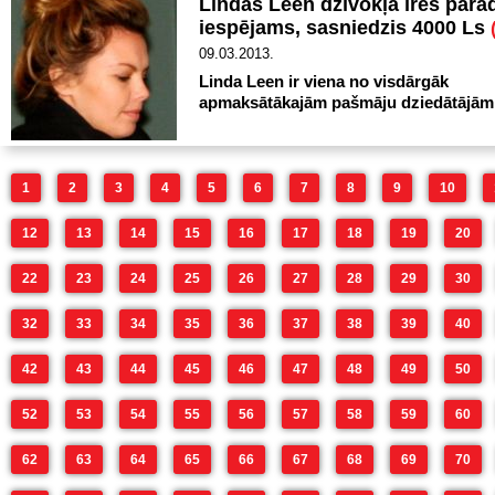
Lindas Leen dzīvokļa īres parā
iespējams, sasniedzis 4000 Ls
09.03.2013.
Linda Leen ir viena no visdārgāk
apmaksātākajām pašmāju dziedātājām
1
2
3
4
5
6
7
8
9
10
12
13
14
15
16
17
18
19
20
22
23
24
25
26
27
28
29
30
32
33
34
35
36
37
38
39
40
42
43
44
45
46
47
48
49
50
52
53
54
55
56
57
58
59
60
62
63
64
65
66
67
68
69
70