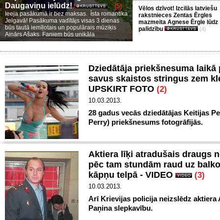
Daugaviņu ielūdz!
(5)
Vēlos dzīvot! Izcilās latviešu
Ieeja pasākumā ir bez maksas. Īsta romantika
rakstnieces Zentas Ērgles
Jelgavā! Pasākuma vadītājs visas 3 dienas
mazmeita Agnese Ērgle lūdz
būs tautā iemīļotais un populārais mūziķis
palīdzību
(4)
Ainārs Ašaks. Faniem būs unikāla
Dziedātāja priekšnesuma laikā
savus skaistos stringus zem kle
UPSKIRT FOTO
(2)
10.03.2013.
28 gadus vecās dziedātājas Keitijas Pe
Perry) priekšnesums fotogrāfijās.
Aktiera līķi atradušais draugs 
pēc tam stundām raud uz balk
kāpņu telpā - VIDEO
(3)
10.03.2013.
Arī Krievijas policija neizslēdz aktiera
Paņina slepkavību.