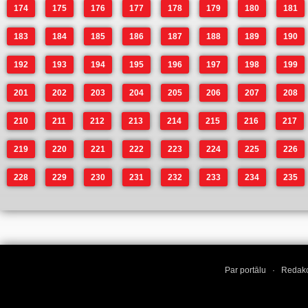
174
175
176
177
178
179
180
181
183
184
185
186
187
188
189
190
192
193
194
195
196
197
198
199
201
202
203
204
205
206
207
208
210
211
212
213
214
215
216
217
219
220
221
222
223
224
225
226
228
229
230
231
232
233
234
235
Par portālu
·
Redakc