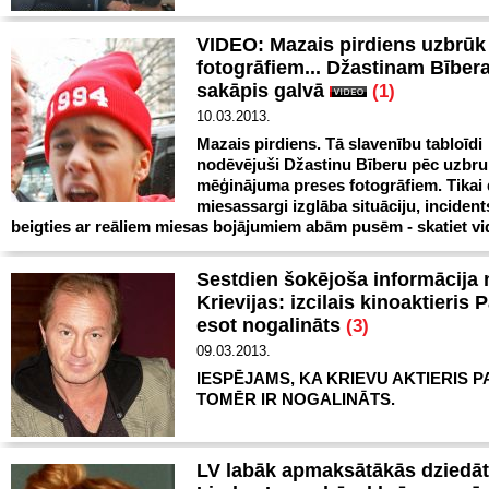
VIDEO: Mazais pirdiens uzbrūk
fotogrāfiem... Džastinam Bībe
sakāpis galvā
(1)
10.03.2013.
Mazais pirdiens. Tā slavenību tabloīdi
nodēvējuši Džastinu Bīberu pēc uzbr
mēģinājuma preses fotogrāfiem. Tikai 
miesassargi izglāba situāciju, incident
beigties ar reāliem miesas bojājumiem abām pusēm - skatiet vi
Sestdien šokējoša informācija 
Krievijas: izcilais kinoaktieris 
esot nogalināts
(3)
09.03.2013.
IESPĒJAMS, KA KRIEVU AKTIERIS P
TOMĒR IR NOGALINĀTS.
LV labāk apmaksātākās dziedāt