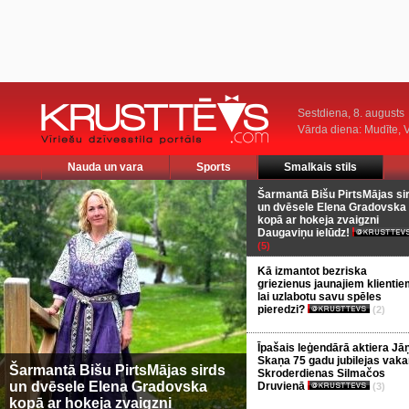
Sestdiena, 8. augusts
Vārda diena: Mudīte, V
Nauda un vara
Sports
Smalkais stils
Šarmantā Bišu PirtsMājas si
un dvēsele Elena Gradovska
kopā ar hokeja zvaigzni
Daugaviņu ielūdz!
(5)
Kā izmantot bezriska
griezienus jaunajiem klientie
lai uzlabotu savu spēles
pieredzi?
(2)
Īpašais leģendārā aktiera Jā
Skaņa 75 gadu jubilejas vaka
Šarmantā Bišu PirtsMājas sirds
Skroderdienas Silmačos
un dvēsele Elena Gradovska
Druvienā
(3)
kopā ar hokeja zvaigzni