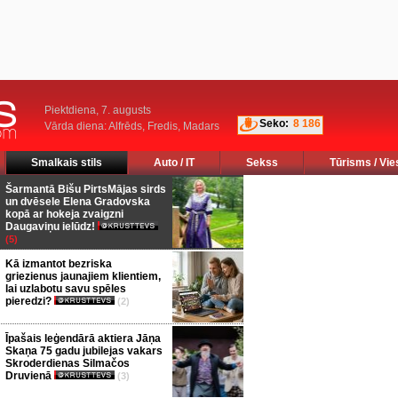
Piektdiena, 7. augusts
Seko:
8 186
Vārda diena: Alfrēds, Fredis, Madars
Smalkais stils
Auto / IT
Sekss
Tūrisms / Vie
Šarmantā Bišu PirtsMājas sirds
un dvēsele Elena Gradovska
kopā ar hokeja zvaigzni
Daugaviņu ielūdz!
(5)
Kā izmantot bezriska
griezienus jaunajiem klientiem,
lai uzlabotu savu spēles
pieredzi?
(2)
Īpašais leģendārā aktiera Jāņa
Skaņa 75 gadu jubilejas vakars
Skroderdienas Silmačos
Druvienā
(3)