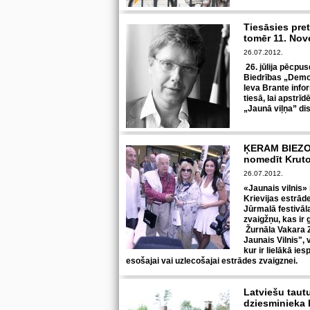
Tiesāsies pre
tomēr 11. Nov
26.07.2012.
26. jūlija pēcpu
Biedrības „Demokr
Ieva Brante infor
tiesā, lai apstrī
„Jaunā viļņa” d
ĶERAM BIEZOS!
nomedīt Kruto
26.07.2012.
«Jaunais vilnis» i
Krievijas estrād
Jūrmalā festivāl
zvaigžņu, kas i
Žurnāla Vakara Z
Jaunais Vilnis", 
kur ir lielākā ies
esošajai vai uzlecošajai estrādes zvaigznei.
Latviešu tautu
dziesminieka 