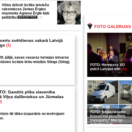
Vēlos dzīvot! Izcilās latviešu
rakstnieces Zentas Ērgles
mazmeita Agnese Ērgle lūdz
palīdzību
(4)
FOTO GALERIJAS
certu svētdienas vakarā Latvijā
ngs
(1)
9. jūlijā, savas vasaras turnejas ietvaros
sies izcilais britu mūziķis Stings (Sting).
FOTO: Hennessy XO
pulcē Latvijas eliti
(32)
O: Gandrīz plika slavenība
 Viļņa dalībniekus un Jūrmalas
4)
FOTO: Nepieciešams
ists tik tikko izspurdzis no ievērojami
kravas vai pasažieru
as.
transports? Mierīgi -
ieskaties šeit
(35)