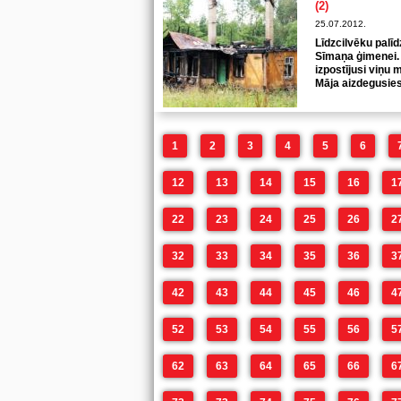
(2)
25.07.2012.
Līdzcilvēku palī
Sīmaņa ģimenei.
izpostījusi viņu
Māja aizdegusies 
1
2
3
4
5
6
12
13
14
15
16
1
22
23
24
25
26
2
32
33
34
35
36
3
42
43
44
45
46
4
52
53
54
55
56
5
62
63
64
65
66
6