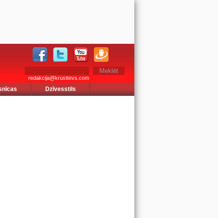
redakcija@krusttevs.com
snīcas
Dzīvesstils