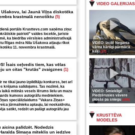
VIDEO GALERIJAS
t Ušakovu, lai Jaunā Viļņa diskotēka
embra krastmalā nenotiktu
(5)
sdienā portāls Krusttevs.com saņēma ziņu:
ātiskie patrioti” valdes locekle, juriste
mē, ka biedrība vērsīsies administratīvajā
dētu Rīgas mēra Nila Ušakova atļauju rīkot
VIDEO: Izcili! Neganta
vārna kārtīgi pārmāca
iskotēku 11. novembra krastmalā.
kaķi
(37)
 Īsais ceļvedis tiem, kas vēlas
ju un citas "krutās" zvaigznes
(1)
r ne tikai jauno izpildītāju konkurss, bet arī
es krējuma salidojums. Tas nozīmē, ka
a laikā mitinās vesels lērums lielu un mazu
VIDEO: Smieklīgi!
Piedzērusies vāvere
r gards kumoss autogrāfu medniekiem.
plosās pa sniegu
(255)
iņas speciālizlaidums "Vakara Ziņas+
veica jūrmalnieku aptauju, lai noskaidrotu,
pēja satikt, redzēt un palūgt autogrāfu jau
KRUSTTĒVA
MODELES
 aicina palīdzēt. Nodedzis
Haralda Sīmaņa miteklis un iedzīve