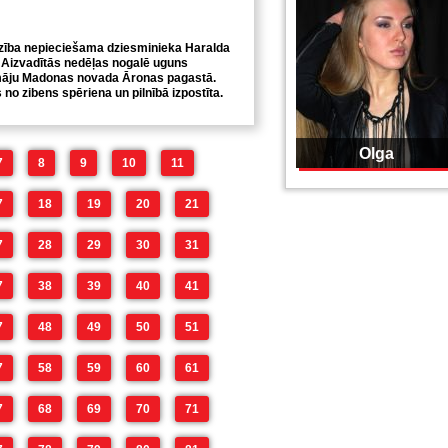
dzība nepieciešama dziesminieka Haralda
 Aizvadītās nedēļas nogalē uguns
 māju Madonas novada Āronas pagastā.
no zibens spēriena un pilnībā izpostīta.
Olga
7
8
9
10
11
7
18
19
20
21
7
28
29
30
31
7
38
39
40
41
7
48
49
50
51
7
58
59
60
61
7
68
69
70
71