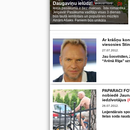
Daugaviņu ielūdz!
(5)
Ieeja pasākumā ir bez maksas. Īsta romantika
Jelgavā! Pasākuma vadītājs visas 3 dienas
būs tautā iemīļotais un populārais mūziķis
Ainārs Ašaks. Faniem būs unikāla
Ar krāšņu kon
viesosies Sti
27.07.2012.
Jau šosvētdien, 2
“Arēnā Rīga” uzstā
PAPARACI FOT
nobiedē Jaunā
iedzīvotājus
(
26.07.2012.
Leģendārais sport
lielas soda naud