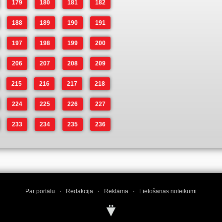
179
180
181
182
188
189
190
191
197
198
199
200
206
207
208
209
215
216
217
218
224
225
226
227
233
234
235
236
Par portālu
·
Redakcija
·
Reklāma
·
Lietošanas noteikumi