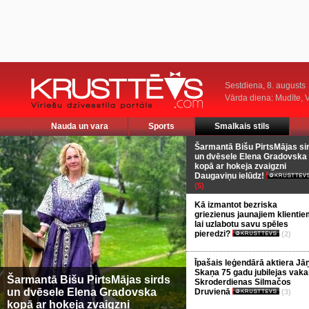
Sestdiena, 8. augusts
Vārda diena: Mudīte, V
Nauda un vara
Sports
Smalkais stils
Šarmantā Bišu PirtsMājas si
un dvēsele Elena Gradovska
kopā ar hokeja zvaigzni
Daugaviņu ielūdz!
(5)
Kā izmantot bezriska
griezienus jaunajiem klientie
lai uzlabotu savu spēles
pieredzi?
(2)
Īpašais leģendārā aktiera Jā
Skaņa 75 gadu jubilejas vaka
Šarmantā Bišu PirtsMājas sirds
Skroderdienas Silmačos
un dvēsele Elena Gradovska
Druvienā
(3)
kopā ar hokeja zvaigzni