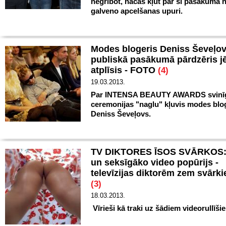
negribot, nācās kļūt par šī pasākuma 
galveno apcelšanas upuri.
Modes blogeris Deniss Ševeļo
publiskā pasākumā pārdzēris j
atplīsis - FOTO
(4)
19.03.2013.
Par INTENSA BEAUTY AWARDS svinī
ceremonijas "naglu" kļuvis modes blo
Deniss Ševeļovs.
TV DIKTORES ĪSOS SVĀRKOS:
un seksīgāko video popūrijs -
televīzijas diktorēm zem svārk
(3)
18.03.2013.
Vīrieši kā traki uz šādiem videorullīši