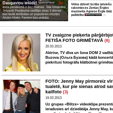
Daugaviņu ielūdz!
(5)
Vēlos dzīvot! Izcilās latviešu
Ieeja pasākumā ir bez maksas. Īsta romantika
rakstnieces Zentas Ērgles
Jelgavā! Pasākuma vadītājs visas 3 dienas
mazmeita Agnese Ērgle lūdz
būs tautā iemīļotais un populārais mūziķis
palīdzību
(4)
Ainārs Ašaks. Faniem būs unikāla
TV zvaigzne pieķerta pārģērbjot
FETIŠA FOTO GRIMĒTAVĀ
(6)
20.03.2013.
Aktrise, TV dīva un šova DOM 2 vadītā
Buzova (Ольга Бузова) kādā koncertā 
piekritusi fotogrāfa klātbūtnei grimēta
FOTO: Jenny May pirmoreiz vīr
tualetē, kur pie sienas atrod sa
kailfoto
(3)
19.03.2013.
Uz grupas «Blitze» videoklipa prezentā
ieradusies arī dziedātāja Jenny May, ku