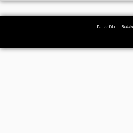
Par portālu
·
Redakc