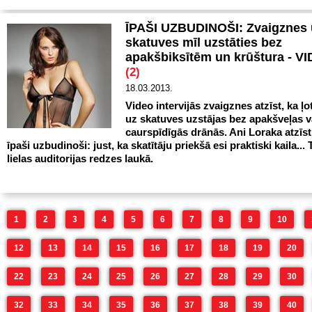
ĪPAŠI UZBUDINOŠI: Zvaigznes 
skatuves mīl uzstāties bez
apakšbiksītēm un krūštura - 
(2)
18.03.2013.
Video intervijās zvaigznes atzīst, ka ļo
uz skatuves uzstājas bez apakšveļas va
caurspīdīgās drānās. Ani Loraka atzīst,
īpaši uzbudinoši: just, ka skatītāju priekšā esi praktiski kaila... 
lielas auditorijas redzes laukā.
1
2
3
4
5
6
7
8
9
10
12
13
14
15
16
17
18
19
20
22
23
24
25
26
27
28
29
30
32
33
34
35
36
37
38
39
40