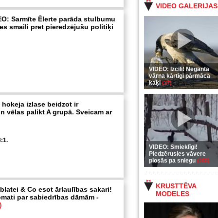
VIDEO GALERIJAS
O: Sarmīte Ēlerte parāda stulbumu
s smaili pret pieredzējušu politiķi
VIDEO: Izcili! Neganta
vārna kārtīgi pārmāca
kaķi
(37)
s hokeja izlase beidzot ir
 vēlas palikt A grupā. Sveicam ar
:1.
VIDEO: Smieklīgi!
Piedzērusies vāvere
plosās pa sniegu
(255)
KRUSTTĒVA
latei & Co esot ārlaulības sakari!
MODELES
mati par sabiedrības dāmām -
)