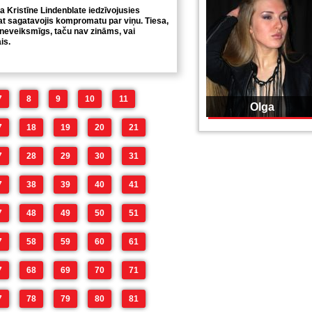
 Kristīne Lindenblate iedzīvojusies
pat sagatavojis kompromatu par viņu. Tiesa,
i neveiksmīgs, taču nav zināms, vai
is.
7
8
9
10
11
Olga
7
18
19
20
21
7
28
29
30
31
7
38
39
40
41
7
48
49
50
51
7
58
59
60
61
7
68
69
70
71
7
78
79
80
81