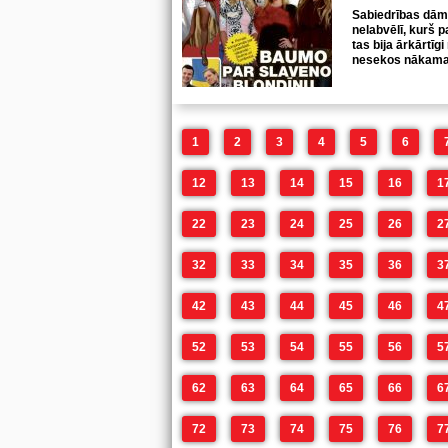
Sabiedrības dāma
nelabvēlī, kurš 
tas bija ārkārtīg
nesekos nākama
1
2
3
4
5
6
12
13
14
15
16
1
22
23
24
25
26
2
32
33
34
35
36
3
42
43
44
45
46
4
52
53
54
55
56
5
62
63
64
65
66
6
72
73
74
75
76
7