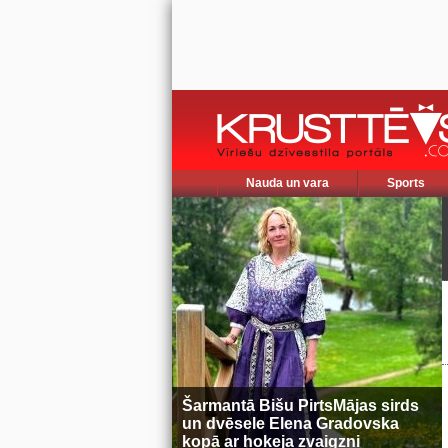
Nauda un vara
Sports
Šarmantā Bišu PirtsMājas sirds
un dvēsele Elena Gradovska
kopā ar hokeja zvaigzni