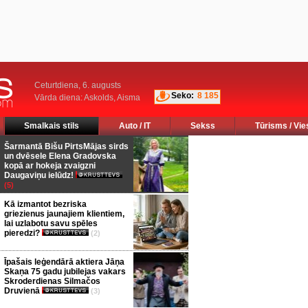
Ceturtdiena, 6. augusts
Seko:
8 185
Vārda diena: Askolds, Aisma
Smalkais stils
Auto / IT
Sekss
Tūrisms / Vie
Šarmantā Bišu PirtsMājas sirds
un dvēsele Elena Gradovska
kopā ar hokeja zvaigzni
Daugaviņu ielūdz!
(5)
Kā izmantot bezriska
griezienus jaunajiem klientiem,
lai uzlabotu savu spēles
pieredzi?
(2)
Īpašais leģendārā aktiera Jāņa
Skaņa 75 gadu jubilejas vakars
Skroderdienas Silmačos
Druvienā
(3)