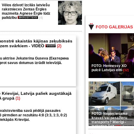
Vēlos dzīvot! Izcilās latviešu
rakstnieces Zentas Ērgles
mazmeita Agnese Ērgle lūdz
palīdzību
(4)
FOTO GALERIJAS
onstrē skaistās kājiņas zeķubiksēs
 zem svārkiem - VIDEO
(2)
vu aktrise Jekaterina Guseva (Екатерина
prot savus dotumus izrādīt televīzijā.
FOTO: Hennessy XO
pulcē Latvijas eliti
(32)
 Krievijai, Latvija paliek augstākajā
 A grupā
(1)
 valstsvienība savā pēdējā pasaules
FOTO: Nepieciešams
pirmdien ar rezultātu 4:8 (3:3, 1:3, 0:2)
kravas vai pasažieru
piekāpās Krievijai.
transports? Mierīgi -
ieskaties šeit
(35)