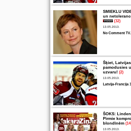
SMIEKLU VIDE
un netolerance
(32)
13.05.2013.
No Comment TV.
Šķiet, Latvija
pamodusies un
uzvaru!
(2)
13.05.2013.
Latvija-Francija 3
ŠOKS: Lindenb
Pirmie kompro
blondīnēm
(14
13.05.2013.