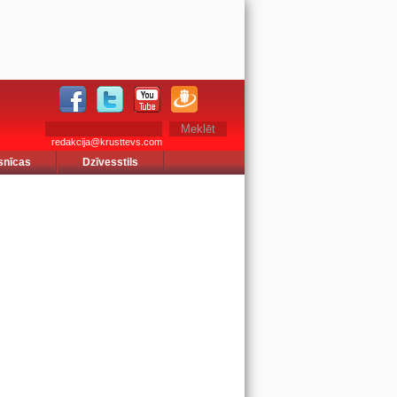
redakcija@krusttevs.com
snīcas
Dzīvesstils