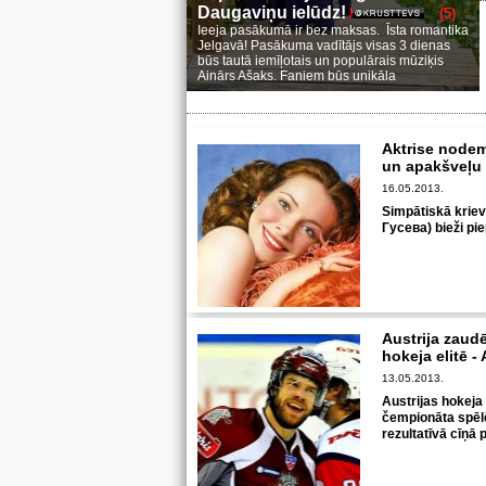
Daugaviņu ielūdz!
(5)
Ieeja pasākumā ir bez maksas. Īsta romantika
Jelgavā! Pasākuma vadītājs visas 3 dienas
būs tautā iemīļotais un populārais mūziķis
Ainārs Ašaks. Faniem būs unikāla
Aktrise nodem
un apakšveļu
16.05.2013.
Simpātiskā krie
Гусева) bieži pie
Austrija zaudē
hokeja elitē -
13.05.2013.
Austrijas hokeja
čempionāta spēlē 
rezultatīvā cīņā 