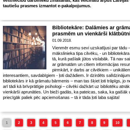
vēstniecību darbinieku zināšanas, kas veicinātu ārpus Latvijas
tautiešu prasmes izmantot e-pakalpojumus.
Bibliotekāre: Dalāmies ar grām
prasmēm un vienkārši klātbūtn
01.09.2018.
Vienmēr esmu sevi uzskatījusi par tādu – 
mākslinieka tipa cilvēku, - un bibliotekāra 
tā, kurā pašlaik jūtos vislabāk. Tā nav sais
ar grāmatām un citiem informācijas resur
pirmkārt, ir darbs ar cilvēkiem – unikālie
interesantiem, savdabīgiem - ļoti dažādiem. Ir dzirdēts salīdzinājum
bibliotekārs ir kā grāmatu bārmenis – man tas šķiet ļoti trāpīgs, jo 
arī tādi kā brīvprātīgie psihologi – cilvēki dažkārt uz bibliotēku atnāk
vienkārši aprunāties. Un bieži gadās, ka pateicas, saka, ka gaišāk 
priecīgāk paliek pēc apciemošanas – tā ir tāda ļoti laba sajūta!
1
2
3
4
5
6
7
8
9
10