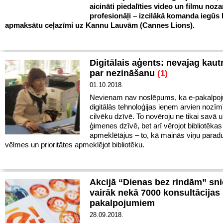
aicināti piedalīties video un filmu noza
profesionāļi – izcilākā komanda iegūs 
apmaksātu ceļazīmi uz Kannu Lauvām (Cannes Lions).
Digitālais aģents: nevajag kaut
par nezināšanu
(1)
01.10.2018.
Nevienam nav noslēpums, ka e-pakalpoj
digitālās tehnoloģijas ieņem arvien nozī
cilvēku dzīvē. To novēroju ne tikai savā
ģimenes dzīvē, bet arī vērojot bibliotēkas
apmeklētājus – to, kā mainās viņu parad
vēlmes un prioritātes apmeklējot bibliotēku.
Akcijā “Dienas bez rindām” sn
vairāk nekā 7000 konsultācijas 
pakalpojumiem
28.09.2018.