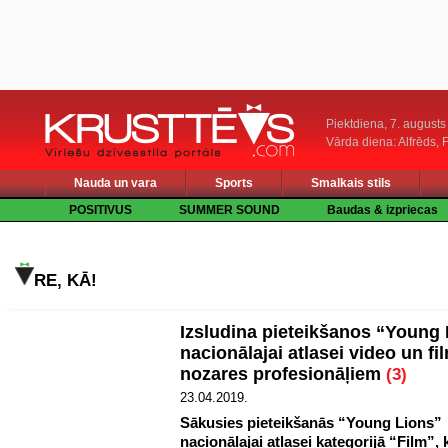
Piektdiena, 7. augusts
Vārda diena: Alfrēds, 
Nauda un vara
Sports
Smalkais stils
POSITIVUS
SUMMER SOUND
Baudas & izpriecas
RE, KĀ!
Izsludina pieteikšanos “Young
nacionālajai atlasei video un fi
nozares profesionāļiem
(3)
23.04.2019.
Sākusies pieteikšanās “Young Lions”
nacionālajai atlasei kategorijā “Film”, 