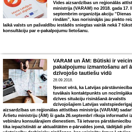
Vides aizsardzības un reģionālās attīs
ministrija (VARAM) no 2018. gada 17. l
septembrim organizēja akciju “Dienas
rindām”, kas norisinājās jau piekto rei
laikā valsts un pašvaldību iestādēs sniegtas vairāk nekā 7 tūks
konsultāciju par e-pakalpojumu lietošanu.
VARAM un ĀM: Būtiski ir veicin
pakalpojumu izmantošanu arī ā
dzīvojošo tautiešu vidū
28.09.2018.
Ņemot vērā, ka Latvijas pārstāvniecība
tuvākais kontaktpunkts un nozīmīgāka
dzīves situāciju risināšanā ārvalstīs
dzīvojošajiem Latvijas valstspiederīga
aizsardzības un reģionālas attīstības ministrija (VARAM) sadar
Ārlietu ministriju (ĀM) ši gada 26.septembrī rīkoja informatīvi i
vebināru konsulārajiem dienestiem. Tā ietvaros pārstāvniecību 
tika iepazīstināti ar aktualitātēm e-pārvaldes jomā, tādējādi pil