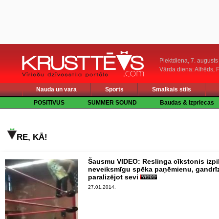
Piektdiena, 7. augusts
Vārda diena: Alfrēds, 
Nauda un vara
Sports
Smalkais stils
POSITIVUS
SUMMER SOUND
Baudas & izpriecas
RE, KĀ!
Šausmu VIDEO: Reslinga cīkstonis izpi
neveiksmīgu spēka paņēmienu, gandrī
paralizējot sevi
27.01.2014.