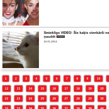
Smieklīgs VIDEO: Šis kaķis vienkārši n
ņaudēt
24.01.2014.
1
2
3
4
5
6
7
8
9
10
12
13
14
15
16
17
18
19
20
22
23
24
25
26
27
28
29
30
32
33
34
35
36
37
38
39
40