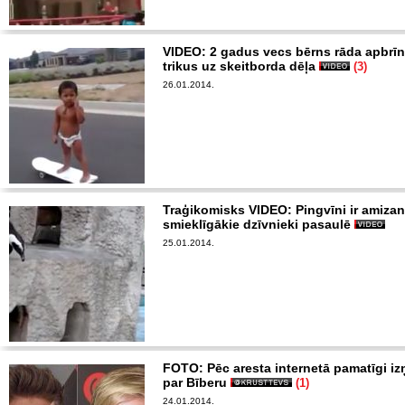
VIDEO: 2 gadus vecs bērns rāda apbrī
trikus uz skeitborda dēļa
(3)
26.01.2014.
Traģikomisks VIDEO: Pingvīni ir amizan
smieklīgākie dzīvnieki pasaulē
25.01.2014.
FOTO: Pēc aresta internetā pamatīgi iz
par Bīberu
(1)
24.01.2014.