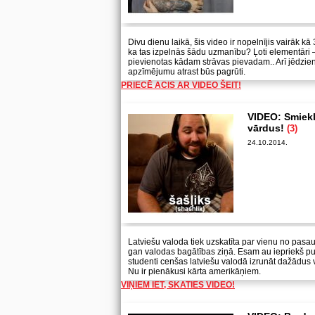
Divu dienu laikā, šis video ir nopelnījis vairāk k
ka tas izpelnās šādu uzmanību? Ļoti elementāri – k
pievienotas kādam strāvas pievadam.. Arī jēdziens 
apzīmējumu atrast būs pagrūti.
PRIECĒ ACIS AR VIDEO ŠEIT!
VIDEO: Smieklī
vārdus!
(3)
24.10.2014.
Latviešu valoda tiek uzskatīta par vienu no pasa
gan valodas bagātības ziņā. Esam au iepriekš pu
studenti cenšas latviešu valodā izrunāt dažādus
Nu ir pienākusi kārta amerikāņiem.
VIŅIEM IET, SKATIES VIDEO!