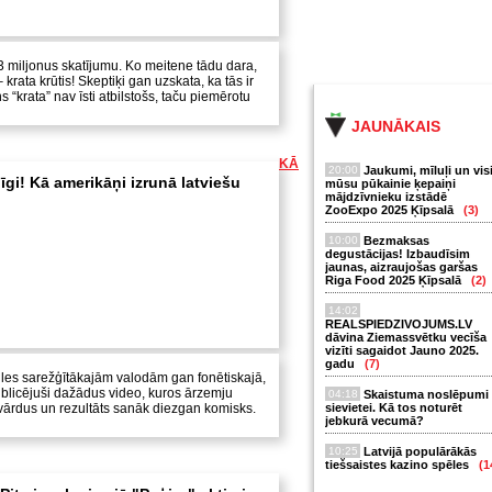
ā 3 miljonus skatījumu. Ko meitene tādu dara,
rata krūtis! Skeptiķi gan uzskata, ka tās ir
“krata” nav īsti atbilstošs, taču piemērotu
JAUNĀKAIS
KĀ
20:00
Jaukumi, mīluļi un vis
gi! Kā amerikāņi izrunā latviešu
mūsu pūkainie ķepaiņi
mājdzīvnieku izstādē
ZooExpo 2025 Ķīpsalā
(3)
10:00
Bezmaksas
degustācijas! Izbaudīsim
jaunas, aizraujošas garšas
Riga Food 2025 Ķīpsalā
(2)
14:02
REALSPIEDZIVOJUMS.LV
dāvina Ziemassvētku vecīša
vizīti sagaidot Jauno 2025.
gadu
(7)
ules sarežģītākajām valodām gan fonētiskajā,
blicējuši dažādus video, kuros ārzemju
04:18
Skaistuma noslēpumi
 vārdus un rezultāts sanāk diezgan komisks.
sievietei. Kā tos noturēt
jebkurā vecumā?
10:25
Latvijā populārākās
tiešsaistes kazino spēles
(1