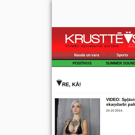
Nauda un vara
Sports
POSITIVUS
SUMMER SOUN
RE, KĀ!
VIDEO: Spļāvi
skaņdarbi pal
24.10.2014.