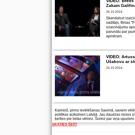
VIDEO: Breds P
Zakam Galifin
24.10.2014.
Skandalozi izaic
vadītājs, filmas "
uzaicinājumu aplai
parunātu par jaun
apmēram.
VIDEO: Artus
Ušakovu ar s
24.10.2014.
Kaimiņš, pirms ievēlēšanas Saeimā, saviem vēlētā
politikas aizkulises Latvijā. Jau daudzas reizes
ķerties pie lietas vēlreiz. Šoreiz par viņa upuri
SKATIES ŠEIT!