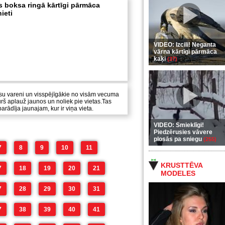
 boksa ringā kārtīgi pārmāca
ieti
VIDEO: Izcili! Neganta
vārna kārtīgi pārmāca
kaķi
(37)
 visu vareni un visspējīgākie no visām vecuma
urš aplauž jaunos un noliek pie vietas.Tas
arādīja jaunajam, kur ir viņa vieta.
VIDEO: Smieklīgi!
Piedzērusies vāvere
plosās pa sniegu
(255)
7
8
9
10
11
KRUSTTĒVA
7
18
19
20
21
MODELES
7
28
29
30
31
7
38
39
40
41