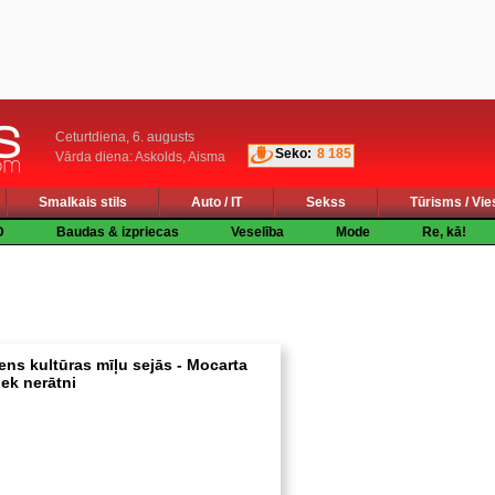
Ceturtdiena, 6. augusts
Seko:
8 185
Vārda diena: Askolds, Aisma
Smalkais stils
Auto / IT
Sekss
Tūrisms / Vie
D
Baudas & izpriecas
Veselība
Mode
Re, kā!
ens kultūras mīļu sejās - Mocarta
iek nerātni