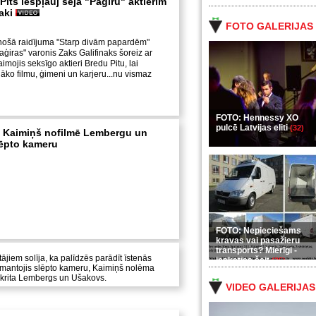
its iespļauj sejā "Paģiru" aktierim
aki
FOTO GALERIJAS
inošā raidījuma "Starp divām papardēm"
Paģiras" varonis Zaks Galifinaks šoreiz ar
mojis seksīgo aktieri Bredu Pitu, lai
āko filmu, ģimeni un karjeru...nu vismaz
FOTO: Hennessy XO
pulcē Latvijas eliti
(32)
s Kaimiņš nofilmē Lembergu un
lēpto kameru
FOTO: Nepieciešams
kravas vai pasažieru
transports? Mierīgi -
jiem solīja, ka palīdzēs parādīt īstenās
ieskaties šeit
(35)
 izmantojis slēpto kameru, Kaimiņš nolēma
em krita Lembergs un Ušakovs.
VIDEO GALERIJAS