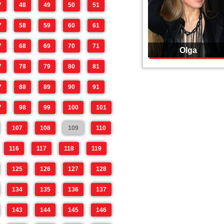
7
48
49
50
51
7
58
59
60
61
7
68
69
70
71
Olga
7
78
79
80
81
7
88
89
90
91
7
98
99
100
101
107
108
109
110
116
117
118
119
125
126
127
128
134
135
136
137
143
144
145
146