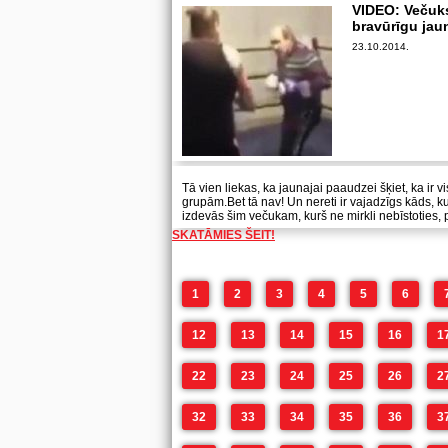
VIDEO: Večuks
bravūrīgu jaun
23.10.2014.
Tā vien liekas, ka jaunajai paaudzei šķiet, ka ir
grupām.Bet tā nav! Un nereti ir vajadzīgs kāds, k
izdevās šim večukam, kurš ne mirkli nebīstoties, p
SKATĀMIES ŠEIT!
1
2
3
4
5
6
12
13
14
15
16
1
22
23
24
25
26
2
32
33
34
35
36
3