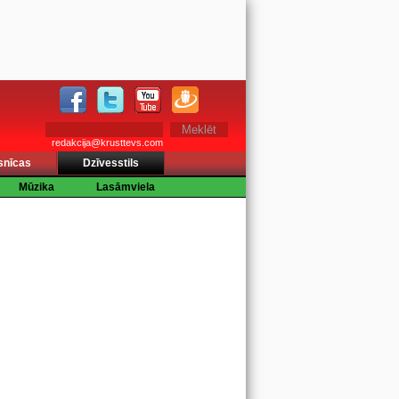
redakcija@krusttevs.com
snīcas
Dzīvesstils
Mūzika
Lasāmviela