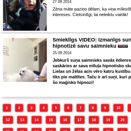
27.09.2014.
Zēna māte paziņo dēlam, ka viņa mīlestība
intereses. Cietsirdīgi, lai neteiktu vairāk!
Smieklīgs VIDEO: Izmanīgs sun
hipnotizē savu saimnieku
25.09.2014.
Jebkurš suņa saimnieks savās ēdienrei
saskāries ar sava mīluļa hipnotisko sk
Lielas un žēlas acis vēro katru kustību
tiks pie maltītes. Taču ir arī suņi, kuri 
šo maģisko hipnozi!
1
2
3
4
5
6
7
8
9
10
12
13
14
15
16
17
18
19
20