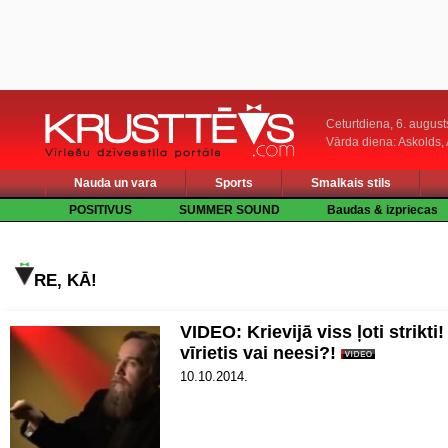
Ceturtdiena, 6. august
Vārda diena: Askolds,
Nauda un vara
Sports
Smalkais stils
POSITIVUS
SUMMER SOUND
Baudas & izpriecas
RE, KĀ!
VIDEO: Krievijā viss ļoti strikti!
vīrietis vai neesi?!
10.10.2014.