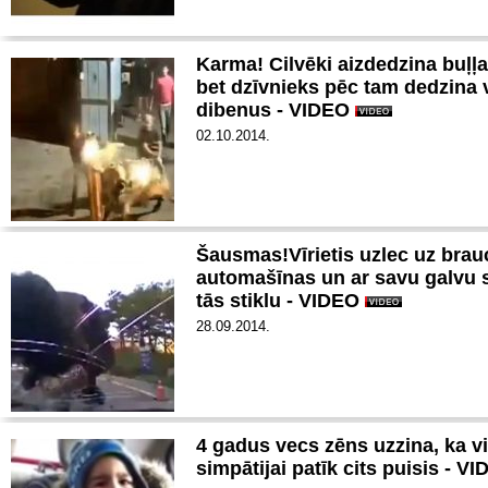
Karma! Cilvēki aizdedzina buļļa
bet dzīvnieks pēc tam dedzina 
dibenus - VIDEO
02.10.2014.
Šausmas!Vīrietis uzlec uz bra
automašīnas un ar savu galvu 
tās stiklu - VIDEO
28.09.2014.
4 gadus vecs zēns uzzina, ka v
simpātijai patīk cits puisis - V