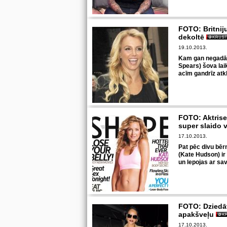
FOTO: Britniju
dekoltē
19.10.2013.
Kam gan negadās!
Spears) šova laik
acīm gandrīz atk
FOTO: Aktris
super slaido 
17.10.2013.
Pat pēc divu bēr
(Kate Hudson) ir
un lepojas ar sa
FOTO: Dziedāt
apakšveļu
17.10.2013.