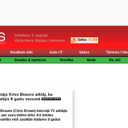
Svētdiena, 9. augusts
Seko:
8 186
Vārda diena: Madara, Genoveva
Smalkais stils
Auto / IT
Sekss
Tūrisms / Vie
D
Baudas & izpriecas
Veselība
Mode
Re, kā!
ājs Kriss Brauns atklāj, ka
udējis 8 gadu vecumā
Brauns (Chris Brown) intervijā TV atklājis
par savu intīmo dzīvi. Kā izteiies
vainību viņš zaudējis būdams 8 gadus