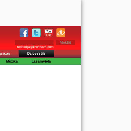
redakcija@krusttevs.com
snīcas
Dzīvesstils
Mūzika
Lasāmviela