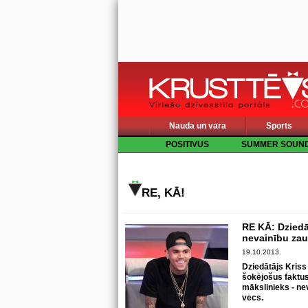
Nauda un vara
Sports
POSITIVUS
SUMMER SOUN
RE, KĀ!
RE KĀ: Dziedāt
nevainību za
19.10.2013.
Dziedātājs Kriss 
šokējošus faktus 
mākslinieks - ne
vecs.