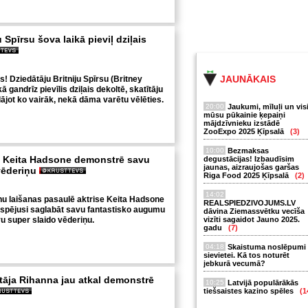
 Spīrsu šova laikā pieviļ dziļais
JAUNĀKAIS
 Dziedātāju Britniju Spīrsu (Britney
ā gandrīz pievīlis dziļais dekoltē, skatītāju
lājot ko vairāk, nekā dāma varētu vēlēties.
20:00
Jaukumi, mīluļi un vis
mūsu pūkainie ķepaiņi
mājdzīvnieku izstādē
ZooExpo 2025 Ķīpsalā
(3)
10:00
Bezmaksas
e Keita Hadsone demonstrē savu
degustācijas! Izbaudīsim
jaunas, aizraujošas garšas
vēderiņu
Riga Food 2025 Ķīpsalā
(2)
14:02
nu laišanas pasaulē aktrise Keita Hadsone
REALSPIEDZIVOJUMS.LV
 spējusi saglabāt savu fantastisko augumu
dāvina Ziemassvētku vecīša
vu super slaido vēderiņu.
vizīti sagaidot Jauno 2025.
gadu
(7)
04:18
Skaistuma noslēpumi
sievietei. Kā tos noturēt
jebkurā vecumā?
āja Rihanna jau atkal demonstrē
10:25
Latvijā populārākās
tiešsaistes kazino spēles
(1