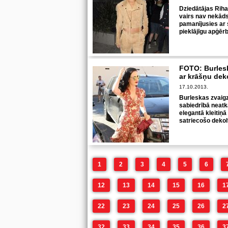
Dziedātājas Riha
vairs nav nekāds
pamanījusies ar 
pieklājīgu apģēr
FOTO: Burlesk
ar krāšņu dek
17.10.2013.
Burleskas zvaigzn
sabiedrībā neat
elegantā kleitiņā
satriecošo dekol
1
2
3
4
5
6
12
13
14
15
16
1
22
23
24
25
26
2
32
33
34
35
36
3