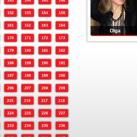
143
144
145
146
152
153
154
155
161
162
163
164
Olga
170
171
172
173
179
180
181
182
188
189
190
191
197
198
199
200
206
207
208
209
215
216
217
218
224
225
226
227
233
234
235
236