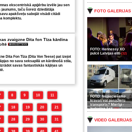
nnas ekscentriskā apģērbu izvēle jau sen
 jaunums, taču šoreiz dziedātāja
FOTO GALERIJAS
savu apakšveļu sabojāt visādi citādi
ba komplektu.
as zvaigzne Dita fon Tīza kārdina
oltē
FOTO: Hennessy XO
pulcē Latvijas eliti
(32)
e Dita Fon Tīza (Dita Von Teese) pat izejot
kāpjas no sava seks
apīlā un kārdinošā stila,
 izrādot savas fantastiskās kājiņas un
tē.
7
8
9
10
11
FOTO: Nepieciešams
kravas vai pasažieru
transports? Mierīgi -
7
18
19
20
21
ieskaties šeit
(35)
7
28
29
30
31
VIDEO GALERIJAS
7
38
39
40
41