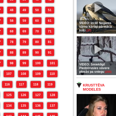
7
48
49
50
51
7
58
59
60
61
VIDEO: Izcili! Neganta
vārna kārtīgi pārmāca
kaķi
(37)
7
68
69
70
71
7
78
79
80
81
7
88
89
90
91
7
98
99
100
101
VIDEO: Smieklīgi!
Piedzērusies vāvere
plosās pa sniegu
(255)
107
108
109
110
116
117
118
119
KRUSTTĒVA
MODELES
125
126
127
128
134
135
136
137