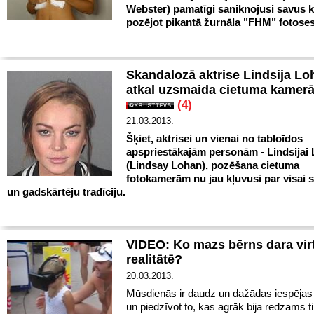
Webster) pamatīgi saniknojusi savus 
pozējot pikantā žurnāla "FHM" fotoses
Skandalozā aktrise Lindsija Lo
atkal uzsmaida cietuma kame
(4)
21.03.2013.
Šķiet, aktrisei un vienai no tabloīdos
apspriestākajām personām - Lindsijai
(Lindsay Lohan), pozēšana cietuma
fotokamerām nu jau kļuvusi par visai 
un gadskārtēju tradīciju.
VIDEO: Ko mazs bērns dara vir
realitātē?
20.03.2013.
Mūsdienās ir daudz un dažādas iespējas 
un piedzīvot to, kas agrāk bija redzams ti