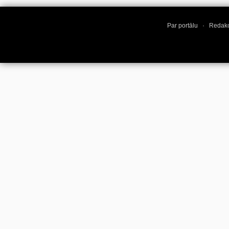
Par portālu
·
Redakc