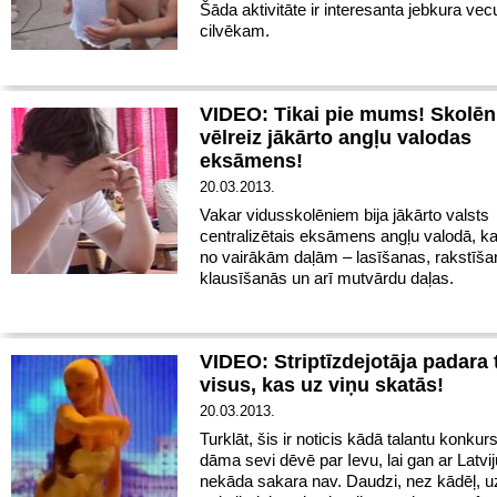
Šāda aktivitāte ir interesanta jebkura ve
cilvēkam.
VIDEO: Tikai pie mums! Skolē
vēlreiz jākārto angļu valodas
eksāmens!
20.03.2013.
Vakar vidusskolēniem bija jākārto valsts
centralizētais eksāmens angļu valodā, k
no vairākām daļām – lasīšanas, rakstīša
klausīšanās un arī mutvārdu daļas.
VIDEO: Striptīzdejotāja padara 
visus, kas uz viņu skatās!
20.03.2013.
Turklāt, šis ir noticis kādā talantu konkur
dāma sevi dēvē par Ievu, lai gan ar Latvij
nekāda sakara nav. Daudzi, nez kādēļ, u