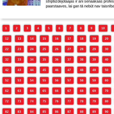
striptiizdejotaajas ir arii senaakaas profes
paarstaaves, lai gan tā nebūt nav taisnība
1
2
3
4
5
6
7
8
9
10
12
13
14
15
16
17
18
19
20
22
23
24
25
26
27
28
29
30
32
33
34
35
36
37
38
39
40
42
43
44
45
46
47
48
49
50
52
53
54
55
56
57
58
59
60
62
63
64
65
66
67
68
69
70
72
73
74
75
76
77
78
79
80
82
83
84
85
86
87
88
89
90