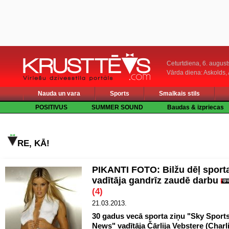
Ceturtdiena, 6. august
Vārda diena: Askolds,
Nauda un vara
Sports
Smalkais stils
POSITIVUS
SUMMER SOUND
Baudas & izpriecas
RE, KĀ!
PIKANTI FOTO: Bilžu dēļ sport
vadītāja gandrīz zaudē darbu
(4)
21.03.2013.
30 gadus vecā sporta ziņu "Sky Sport
News" vadītāja Čārlija Vebstere (Charl